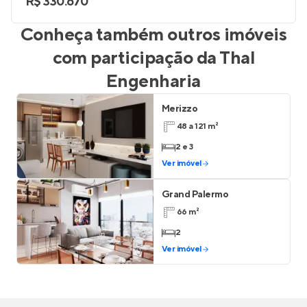
R$ 330.670
Conheça também outros imóveis
com participação da
Thal
Engenharia
Merizzo
48 a 121 m²
2 e 3
Ver imóvel
Grand Palermo
66 m²
2
Ver imóvel