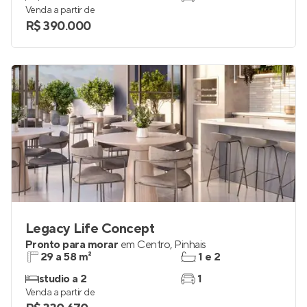
Venda a partir de
R$ 390.000
Legacy Life Concept
Pronto para morar
em
Centro
,
Pinhais
29 a 58 m²
1 e 2
studio a 2
1
Venda a partir de