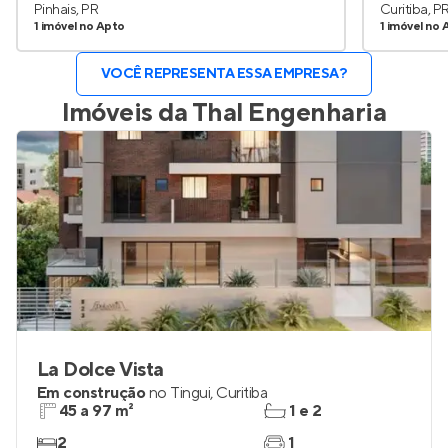
Pinhais, PR
Curitiba, P
1 imóvel no Apto
1 imóvel no 
VOCÊ REPRESENTA ESSA EMPRESA?
Imóveis da
Thal Engenharia
La Dolce Vista
Em construção
no
Tingui
,
Curitiba
45 a 97 m²
1 e 2
2
1