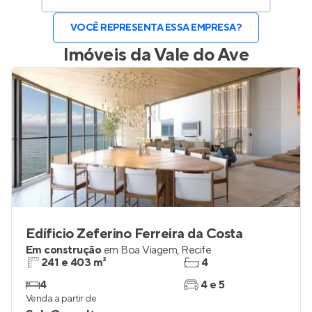
VOCÊ REPRESENTA ESSA EMPRESA?
Imóveis da
Vale do Ave
Edíficio Zeferino Ferreira da Costa
Em construção
em
Boa Viagem
,
Recife
241 e 403 m²
4
4
4 e 5
Venda a partir de