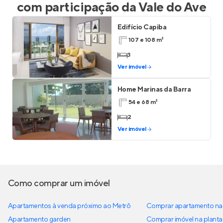
com participação da
Vale do Ave
Edifício Capiba
107 e 108 m²
3
Ver imóvel
Home Marinas da Barra
54 e 68 m²
2
Ver imóvel
Como comprar um imóvel
Apartamentos à venda próximo ao Metrô
Comprar apartamento na 
Apartamento garden
Comprar imóvel na planta