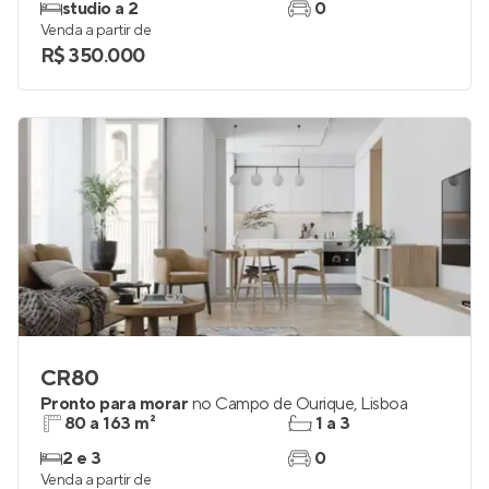
studio a 2
0
Venda a partir de
R$ 350.000
CR80
Pronto para morar
no
Campo de Ourique
,
Lisboa
80 a 163 m²
1 a 3
2 e 3
0
Venda a partir de