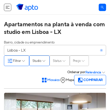
Apartamentos na planta à venda com
studio em Lisboa - LX
Bairro, cidade ou empreendimento
Filtrar
Studio
Status
Preço
Ordenar
por
Relevância
Mosaico
Mapa
COMPARAR