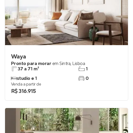
Waya
Pronto para morar
em
Sintra
,
Lisboa
37 a 71 m²
1
studio e 1
0
Venda a partir de
R$ 316.915