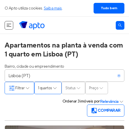
O Apto utiliza cookies.
Saiba mais
.
Tudo bem
Apartamentos na planta à venda com
1 quarto em Lisboa (PT)
Bairro, cidade ou empreendimento
Filtrar
1 quartos
Status
Preço
Ordenar
3 imóveis
por
Relevância
COMPARAR