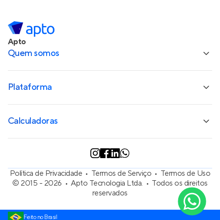
Apto
Quem somos
Plataforma
Calculadoras
Política de Privacidade
Termos de Serviço
Termos de Uso
© 2015 - 2026
Apto Tecnologia Ltda.
Todos os direitos
Olá, precisa de ajuda para
reservados
encontrar um imóvel em
Lisboa (PT)?
Feito no Brasil