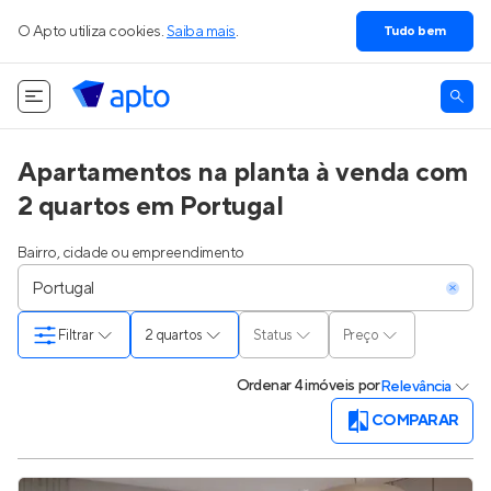
O Apto utiliza cookies.
Saiba mais
.
Tudo bem
Apartamentos na planta à venda com
2 quartos em Portugal
Bairro, cidade ou empreendimento
Filtrar
2 quartos
Status
Preço
Ordenar
4 imóveis
por
Relevância
COMPARAR