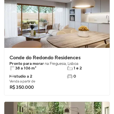
Conde do Redondo Residences
Pronto para morar
na
Freguesia
,
Lisboa
38 a 106 m²
1 e 2
studio a 2
0
Venda a partir de
R$ 350.000