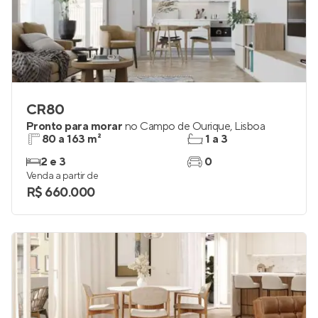
CR80
Pronto para morar
no
Campo de Ourique
,
Lisboa
80 a 163 m²
1 a 3
2 e 3
0
Venda a partir de
R$ 660.000