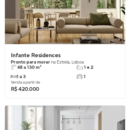
Infante Residences
Pronto para morar
na
Estrela
,
Lisboa
48 a 130 m²
1 e 2
1 a 3
1
Venda a partir de
R$ 420.000