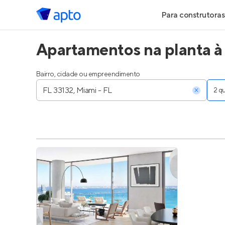
Para construtoras
Apartamentos na planta à
Geração de Le
Geração de Vis
Bairro, cidade ou empreendimento
2 
Geração de Ve
Maiores Const
Parcerias Imobi
Anunciar Imóve
Entrar no Pa