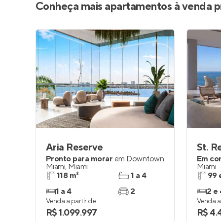
Conheça mais apartamentos à venda p
Aria Reserve
St. R
Pronto para morar
em
Downtown
Em co
Miami
,
Miami
Miami
118 m²
1 a 4
99 
1 a 4
2
2 e 
Venda a partir de
Venda a 
R$ 1.099.997
R$ 4.