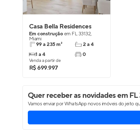
Casa Bella Residences
Em construção
em
FL 33132
,
Miami
99 a 235 m²
2 a 4
1 a 4
0
Venda a partir de
R$ 699.997
Quer receber as novidades
em FL 
Vamos enviar por WhatsApp novos imóveis do jeito qu