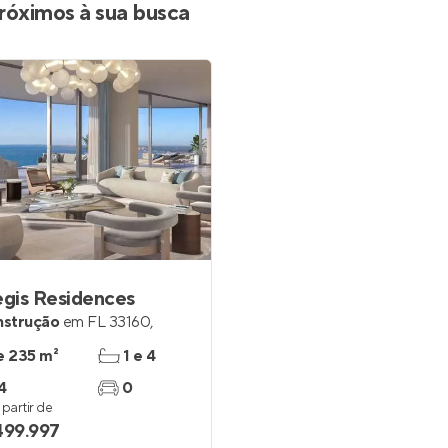
róximos à sua busca
egis Residences
nstrução
em
FL 33160
,
e 235 m²
1 e 4
4
0
partir de
499.997