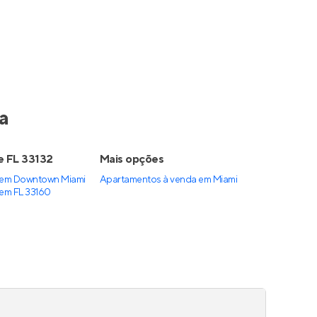
a
e FL 33132
Mais opções
 em Downtown Miami
Apartamentos à venda
em
Miami
em FL 33160