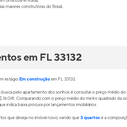
uem uma boa entrada;
s maiores construtoras do Brasil;
entos em FL 33132
em estágio
Em construção
em FL 33132.
ua busca pelo apartamento dos sonhos é consultar o preço médio d
 R$ 16.041. Comparando com o preço médio do metro quadrado da c
ue indica baixa procura por lançamentos imobiliários.
tos que deseja no imóvel novo, sendo que
3 quartos
é a composiçã