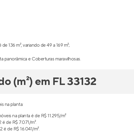
de 136 m², variando de 49 a 169 m²;
ista panorâmica e Coberturas maravilhosas.
do (m²) em FL 33132
s na planta:
óveis na planta é de R$ 11.295/m²
 é de R$ 7.071/m².
 é de R$ 16.041/m².