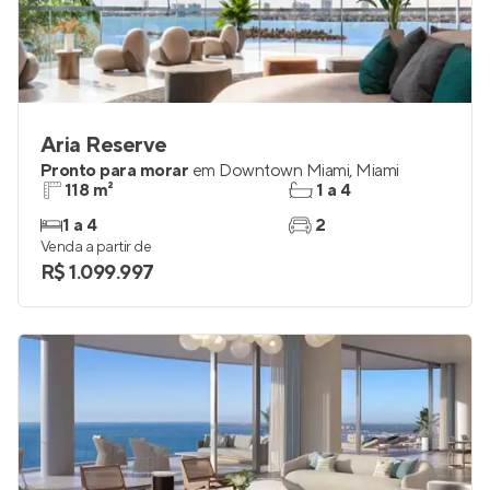
Aria Reserve
Pronto para morar
em
Downtown Miami
,
Miami
118 m²
1 a 4
1 a 4
2
Venda a partir de
R$ 1.099.997