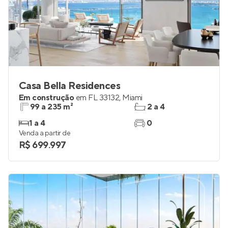
Casa Bella Residences
Em construção
em
FL 33132
,
Miami
99 a 235 m²
2 a 4
1 a 4
0
Venda a partir de
R$ 699.997