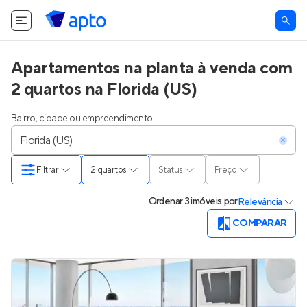
Apartamentos na planta à venda com
2 quartos na Florida (US)
Bairro, cidade ou empreendimento
Filtrar
2 quartos
Status
Preço
Ordenar
3 imóveis
por
Relevância
COMPARAR