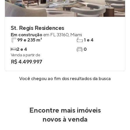
St. Regis Residences
Em construção
em
FL 33160
,
Miami
99 e 235 m²
1 e 4
2 e 4
0
Venda a partir de
R$ 4.499.997
Você chegou ao fim dos resultados da busca
Encontre mais imóveis
novos à venda