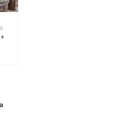
60
,
e 4
a