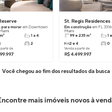
Entrar no Apto
Reserve
St. Regis Residences
 para morar
em
Downtown
Em construção
em
FL 331
Miami
Miami
 m²
1 a 4
99 e 235 m²
1 
4
2
2 e 4
0
partir de
Venda a partir de
099.997
R$ 4.499.997
Você chegou ao fim dos resultados da busca
Encontre mais imóveis novos à vend