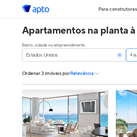
Para construtoras
Apartamentos na planta à
Geração de Le
Geração de Vis
Bairro, cidade ou empreendimento
4 
Geração de Ve
Ordenar
3 imóveis
por
Relevância
Maiores Const
Parcerias Imobi
Anunciar Imóve
Entrar no Pa