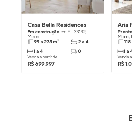
Casa Bella Residences
Aria 
Em construção
em
FL 33132
,
Pronto
Miami
Miami
,
99 a 235 m²
2 a 4
118
1 a 4
0
1 a 
Venda a partir de
Venda a 
R$ 699.997
R$ 1.