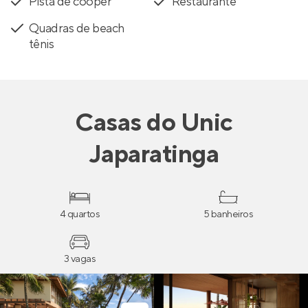
Pista de cooper
Restaurante
Quadras de beach
tênis
Casas
do
Unic
Japaratinga
4 quartos
5 banheiros
3 vagas