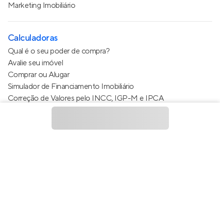
Marketing Imobiliário
Calculadoras
Qual é o seu poder de compra?
Avalie seu imóvel
Comprar ou Alugar
Simulador de Financiamento Imobiliário
Correção de Valores pelo INCC, IGP-M e IPCA
Estimativa de valor do condomínio
Calculo do metro quadrado (m²)
Política de Privacidade
Termos de Serviço
Termos de Uso
© 2015 - 2026
Apto Tecnologia Ltda.
Todos os direitos
reservados
Feito no Brasil