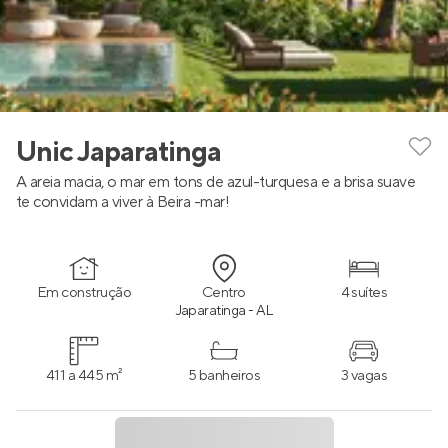
Unic Japaratinga
A areia macia, o mar em tons de azul-turquesa e a brisa suave
te convidam a viver à Beira -mar!
Em construção
Centro
4 suítes
Japaratinga - AL
411 a 445 m²
5 banheiros
3 vagas