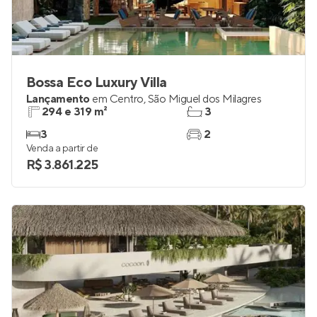
Bossa Eco Luxury Villa
Lançamento
em
Centro
,
São Miguel dos Milagres
294 e 319 m²
3
3
2
Venda a partir de
R$ 3.861.225