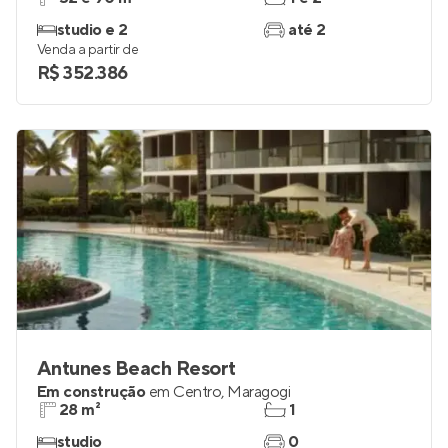
studio e 2
até 2
Venda a partir de
R$ 352.386
Antunes Beach Resort
Em construção
em
Centro
,
Maragogi
28 m²
1
studio
0