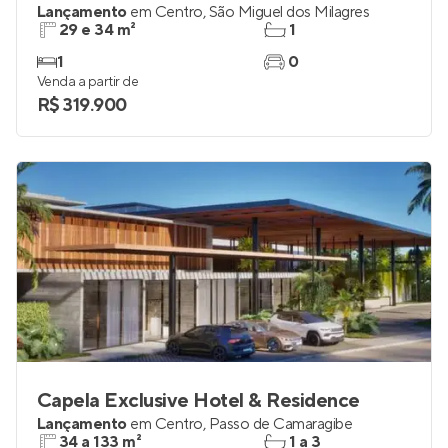
Lançamento
em
Centro
,
São Miguel dos Milagres
29 e 34 m²
1
1
0
Venda a partir de
R$ 319.900
Capela Exclusive Hotel & Residence
Lançamento
em
Centro
,
Passo de Camaragibe
34 a 133 m²
1 a 3