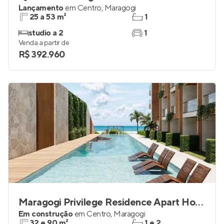
Lançamento
em
Centro
,
Maragogi
25 a 53 m²
1
studio a 2
1
Venda a partir de
R$ 392.960
Maragogi Privilege Residence Apart Hotel
Em construção
em
Centro
,
Maragogi
32 e 90 m²
1 e 2