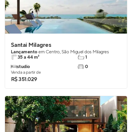
Santai Milagres
Lançamento
em
Centro
,
São Miguel dos Milagres
35 a 44 m²
1
studio
0
Venda a partir de
R$ 351.029