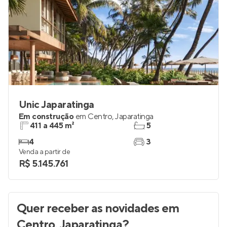
Unic Japaratinga
Em construção
em
Centro
,
Japaratinga
411 a 445 m²
5
4
3
Venda a partir de
R$ 5.145.761
Quer receber as novidades
em
Centro, Japaratinga
?