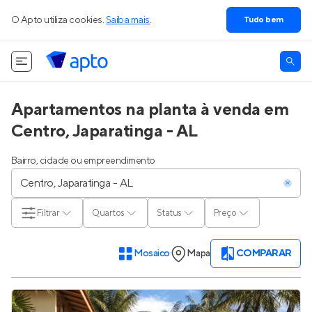
O Apto utiliza cookies.
Saiba mais
.
Tudo bem
Apartamentos na planta à venda em
Centro, Japaratinga - AL
Bairro, cidade ou empreendimento
Filtrar
Quartos
Status
Preço
Mosaico
Mapa
COMPARAR