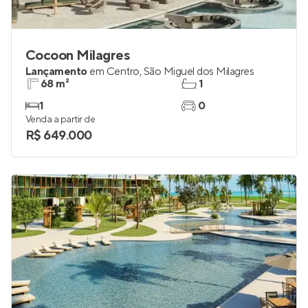
Cocoon Milagres
Lançamento
em
Centro
,
São Miguel dos Milagres
68 m²
1
1
0
Venda a partir de
R$ 649.000