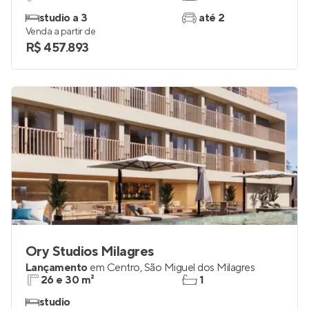
studio a 3
até 2
Venda a partir de
R$ 457.893
Ory Studios Milagres
Lançamento
em
Centro
,
São Miguel dos Milagres
26 e 30 m²
1
studio