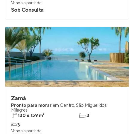
Venda a partir de
Sob Consulta
Zamà
Pronto para morar
em
Centro
,
São Miguel dos
Milagres
130 e 159 m²
3
3
Venda a partir de