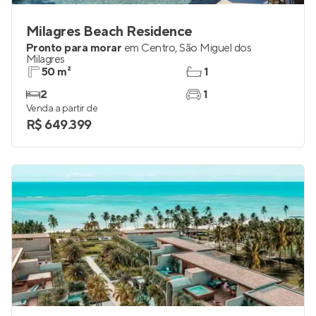
Milagres Beach Residence
Pronto para morar
em
Centro
,
São Miguel dos
Milagres
50 m²
1
2
1
Venda a partir de
R$ 649.399