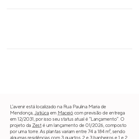
L’avenir está localizado na Rua Paulina Maria de
Mendonça,
Jatiúca
em
Maceió
com previsão de entrega
em 12/2031, por isso seu status atual é “Lançamento”. O
projeto da
Zest
é um lançamento de 01/2026, composto
por uma torre. As plantas variam entre 74 a 184 m², sendo
algumas residências com
3 quartos
, 2 e 3 banheiros e 1 e 2