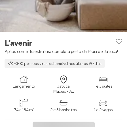
L’avenir
Aptos com infraestrutura completa perto da Praia de Jatiuca!
+300 pessoas viram este imóvel nos últimos 90 dias
Lançamento
Jatiúca
1 e 3 suítes
Maceió - AL
74 a 184 m²
2 e 3 banheiros
1 e 2 vagas