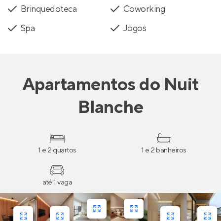
Brinquedoteca
Coworking
Spa
Jogos
Apartamentos
do
Nuit
Blanche
1 e 2 quartos
1 e 2 banheiros
até 1 vaga