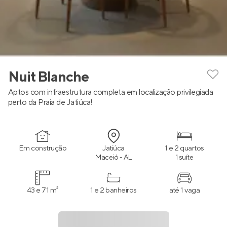
Nuit Blanche
Aptos com infraestrutura completa em localização privilegiada
perto da Praia de Jatiúca!
Em construção
Jatiúca
1 e 2 quartos
Maceió - AL
1 suíte
43 e 71 m²
1 e 2 banheiros
até 1 vaga