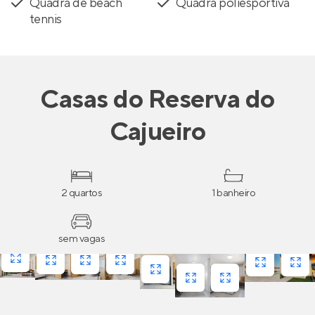
Quadra de beach
Quadra poliesportiva
tennis
Casas
do
Reserva do
Cajueiro
2 quartos
1 banheiro
sem vagas