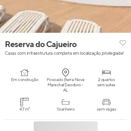
Reserva do Cajueiro
Casas com infraestrutura completa em localização privilegiada!
Em construção
Povoado Barra Nova
2 quartos
Marechal Deodoro -
sem suítes
AL
47 m²
1 banheiro
sem vagas