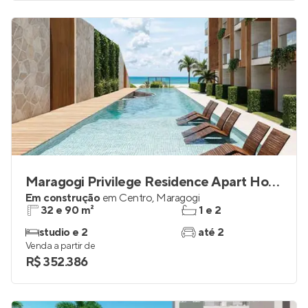
Maragogi Privilege Residence Apart Hotel
Em construção
em
Centro
,
Maragogi
32 e 90 m²
1 e 2
studio e 2
até 2
Venda a partir de
R$ 352.386