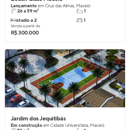
Lançamento
em
Cruz das Almas
,
Maceió
26 a 59 m²
1
studio a 2
1
Venda a partir de
R$ 300.000
Jardim dos Jequitibás
Em construção
em
Cidade Universitária
,
Maceió