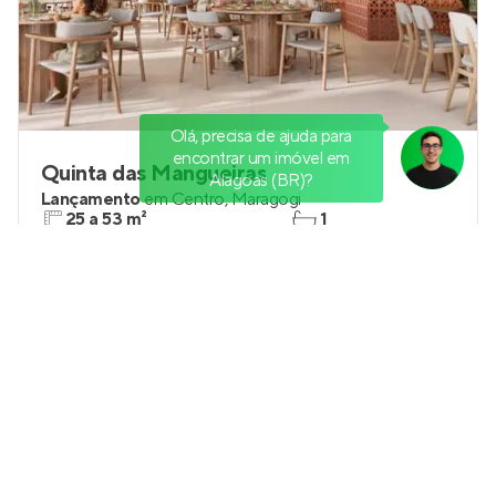
Olá, precisa de ajuda para
encontrar um imóvel em
Quinta das Mangueiras
Alagoas (BR)?
Lançamento
em
Centro
,
Maragogi
25 a 53 m²
1
studio a 2
1
Venda a partir de
R$ 392.960