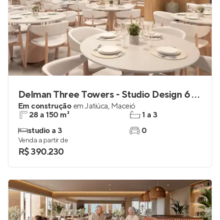
Delman Three Towers - Studio Design 6 Tower
Em construção
em
Jatiúca
,
Maceió
28 a 150 m²
1 a 3
studio a 3
0
Venda a partir de
R$ 390.230