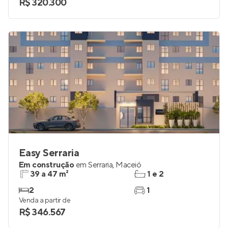
R$ 320.300
Easy Serraria
Em construção
em
Serraria
,
Maceió
39 a 47 m²
1 e 2
2
1
Venda a partir de
R$ 346.567