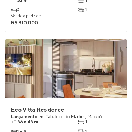
53 m²
1
2
1
Venda a partir de
R$ 310.000
Eco Vittá Residence
Lançamento
em
Tabuleiro do Martins
,
Maceió
36 a 43 m²
1
1 e 2
1