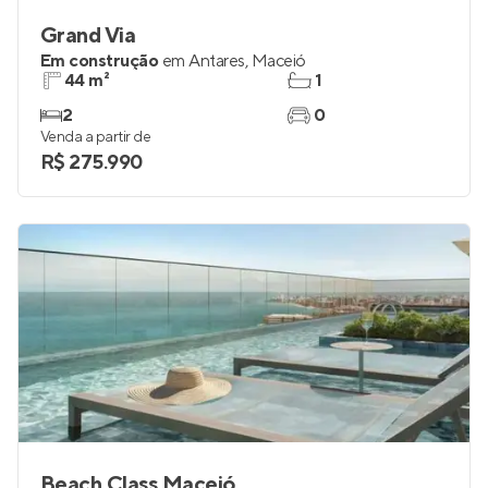
Grand Via
Em construção
em
Antares
,
Maceió
44 m²
1
2
0
Venda a partir de
R$ 275.990
Beach Class Maceió