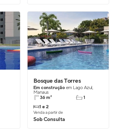
l
Bosque das Torres
Em construção
em
Lago Azul
,
Manaus
36 m²
1
1 e 2
Venda a partir de
Sob Consulta