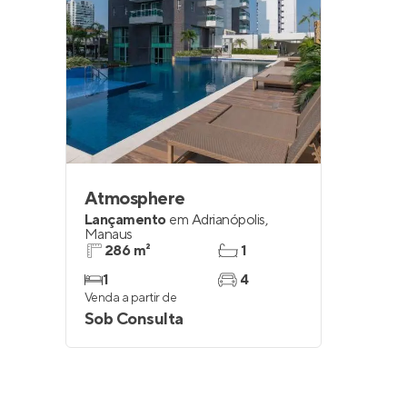
Atmosphere
Lançamento
em
Adrianópolis
,
Manaus
286 m²
1
1
4
Venda a partir de
Sob Consulta