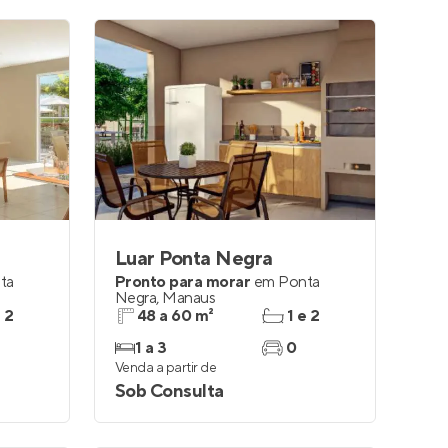
Luar Ponta Negra
ta
Pronto para morar
em
Ponta
Negra
,
Manaus
e 2
48 a 60 m²
1 e 2
1 a 3
0
Venda a partir de
Sob Consulta