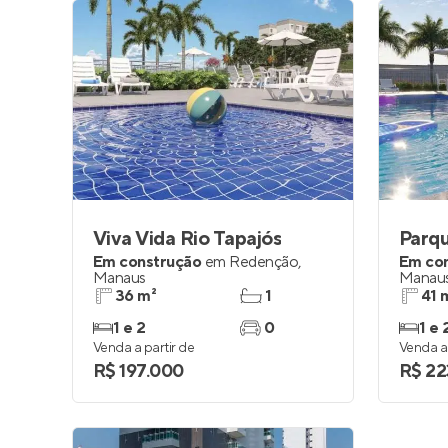
Viva Vida Rio Tapajós
Parqu
Em construção
em
Redenção
,
Em co
Manaus
Manau
36 m²
1
41 
1 e 2
0
1 e 
Venda a partir de
Venda a 
R$ 197.000
R$ 22