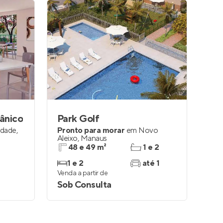
ânico
Park Golf
idade
,
Pronto para morar
em
Novo
Aleixo
,
Manaus
48 e 49 m²
1 e 2
1 e 2
até 1
Venda a partir de
Sob Consulta