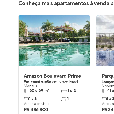
Conheça mais apartamentos à venda p
Amazon Boulevard Prime
Parqu
Em construção
em
Novo Israel
,
Lança
Manaus
Novem
60 e 69 m²
1 e 2
41 
1 a 3
1
1 a 
Venda a partir de
Venda a 
R$ 486.800
R$ 34