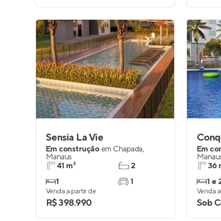
Sensia La Vie
Conqu
Em construção
em
Chapada
,
Em co
Manaus
Manau
41 m²
2
36 
1
1
1 e 
Venda a partir de
Venda a 
R$ 398.990
Sob C