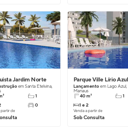
ista Jardim Norte
Parque Ville Lírio Azu
nstrução
em
Santa Etelvina
,
Lançamento
em
Lago Azul
,
s
Manaus
m²
1
40 m²
1
2
0
1 e 2
partir de
Venda a partir de
onsulta
Sob Consulta