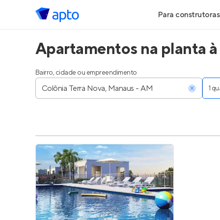
Para construtoras
Apartamentos na planta à
Geração de Le
Geração de Vis
Bairro, cidade ou empreendimento
1 q
Geração de Ve
Maiores Const
Parcerias Imobi
Anunciar Imóve
Entrar no Pa