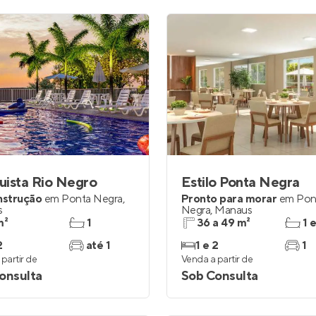
uista Rio Negro
Estilo Ponta Negra
nstrução
em
Ponta Negra
,
Pronto para morar
em
Pon
s
Negra
,
Manaus
m²
1
36 a 49 m²
1 
2
até 1
1 e 2
1
partir de
Venda a partir de
onsulta
Sob Consulta