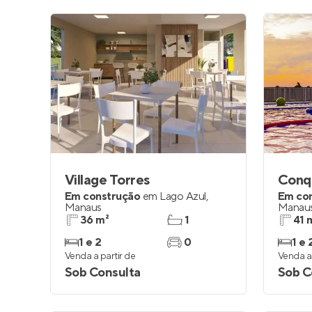
Village Torres
Conq
Em construção
em
Lago Azul
,
Em co
Manaus
Manau
36 m²
1
41 
1 e 2
0
1 e 
Venda a partir de
Venda a 
Sob Consulta
Sob C