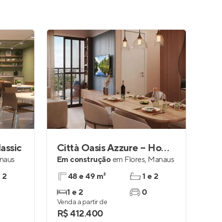
assic
Città Oasis Azzure – Home Riva
naus
Em construção
em
Flores
,
Manaus
e 2
48 e 49 m²
1 e 2
1 e 2
0
Venda a partir de
R$ 412.400