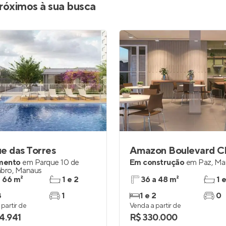
róximos à sua busca
e das Torres
Amazon Boulevard Cl
mento
em
Parque 10 de
Em construção
em
Paz
,
Ma
bro
,
Manaus
a 66 m²
1 e 2
36 a 48 m²
1 
3
1
1 e 2
0
partir de
Venda a partir de
4.941
R$ 330.000