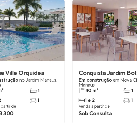
e Ville Orquídea
Conquista Jardim Bot
nstrução
no
Jardim Manaus
,
Em construção
em
Nova C
s
Manaus
m²
1
40 m²
1
2
1
1 e 2
1
partir de
Venda a partir de
3.300
Sob Consulta