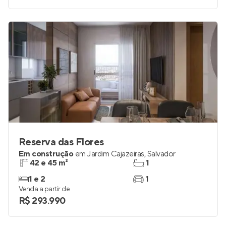
Reserva das Flores
Em construção
em
Jardim Cajazeiras
,
Salvador
42 e 45 m²
1
1 e 2
1
Venda a partir de
R$ 293.990