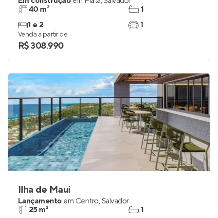
Em construção
em
Piatã
,
Salvador
40 m²
1
1 e 2
1
Venda a partir de
R$ 308.990
Ilha de Maui
Lançamento
em
Centro
,
Salvador
25 m²
1