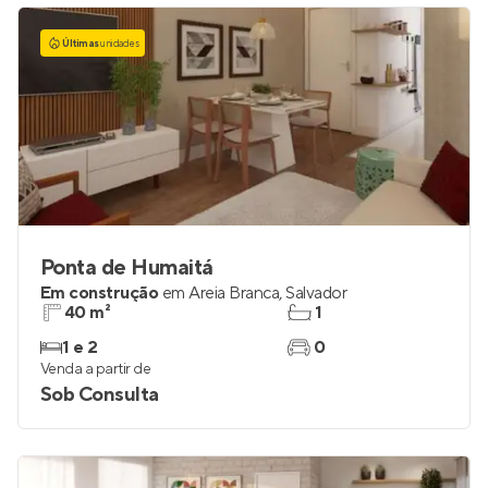
Últimas
unidades
Ponta de Humaitá
Em construção
em
Areia Branca
,
Salvador
40 m²
1
1 e 2
0
Venda a partir de
Sob Consulta