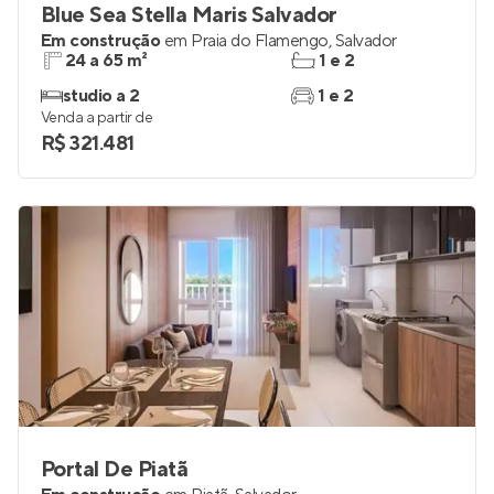
Blue Sea Stella Maris Salvador
Em construção
em
Praia do Flamengo
,
Salvador
24 a 65 m²
1 e 2
studio a 2
1 e 2
Venda a partir de
R$ 321.481
Portal De Piatã