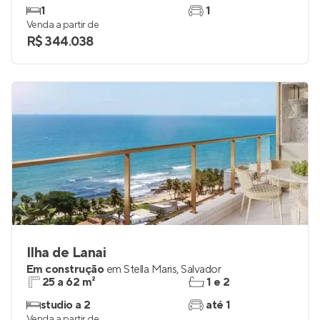
1
1
Venda a partir de
R$ 344.038
Ilha de Lanai
Em construção
em
Stella Maris
,
Salvador
25 a 62 m²
1 e 2
studio a 2
até 1
Venda a partir de