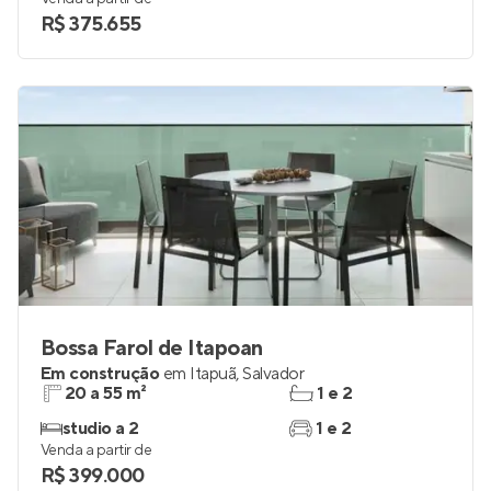
R$ 375.655
Bossa Farol de Itapoan
Em construção
em
Itapuã
,
Salvador
20 a 55 m²
1 e 2
studio a 2
1 e 2
Venda a partir de
R$ 399.000