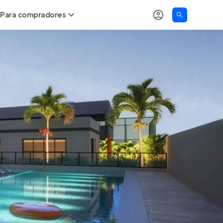
Para compradores
as
Buscar um imóvel novo
Calcule seu Poder de Compra
Comprar x Alugar
Correção do INCC
Simulador de Financiamento
Encontre um corretor