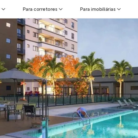
Para corretores
Para imobiliárias
Leads
Leads para Corretores
Leads para Imobiliári
sitas
Corretor+
Hub de imobiliárias
Vendas
Parcerias imobiliárias
Anunciar imóveis
trutoras
Hub de Corretores
iliárias
Perfil Verificado
veis
Anunciar imóveis