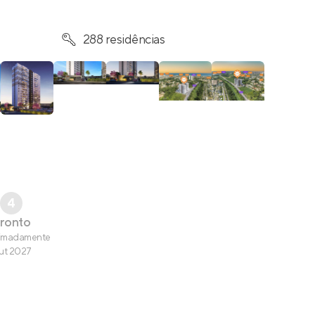
288 residências
4
ronto
imadamente
ut 2027