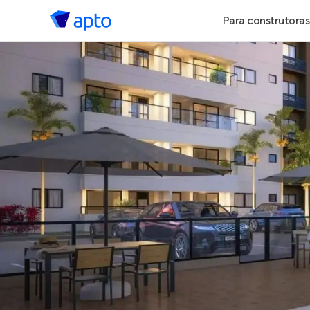
Para construtoras
Geração de 
Geração de Vi
Geração de 
Maiores Cons
Parcerias Imob
Anunciar Imó