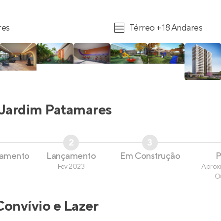
res
Térreo + 18 Andares
Jardim Patamares
2
3
çamento
Lançamento
Em Construção
P
Fev 2023
Aprox
O
Convívio e Lazer