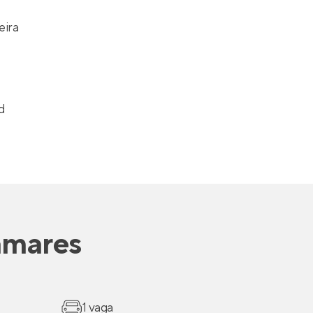
eira
d
amares
1 vaga