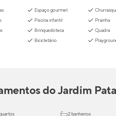
as
Espaço gourmet
Churrasqu
o
Piscina infantil
Prainha
os
Brinquedoteca
Quadra
Bicicletário
Playgroun
amentos
do
Jardim Pat
 quartos
2 banheiros