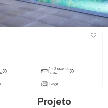
2 e 3 quartos
BA
1 suíte
s
1 vaga
Projeto