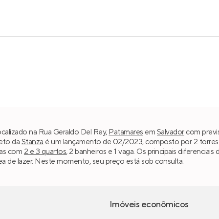
ocalizado na Rua Geraldo Del Rey,
Patamares
em
Salvador
com previs
jeto da
Stanza
é um lançamento de 02/2023, composto por 2 torres e 
ias com
2 e 3 quartos
, 2 banheiros e 1 vaga. Os principais diferenci
rea de lazer. Neste momento, seu preço está sob consulta.
Imóveis econômicos