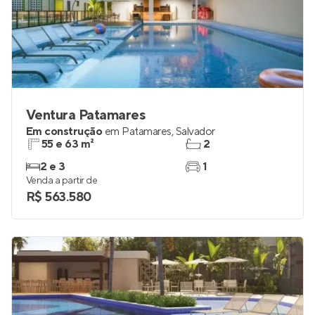
Ventura Patamares
Em construção
em
Patamares
,
Salvador
55 e 63 m²
2
2 e 3
1
Venda a partir de
R$ 563.580