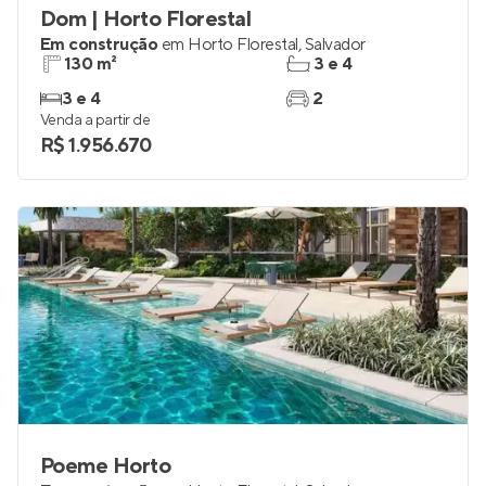
Dom | Horto Florestal
Em construção
em
Horto Florestal
,
Salvador
130 m²
3 e 4
3 e 4
2
Venda a partir de
R$ 1.956.670