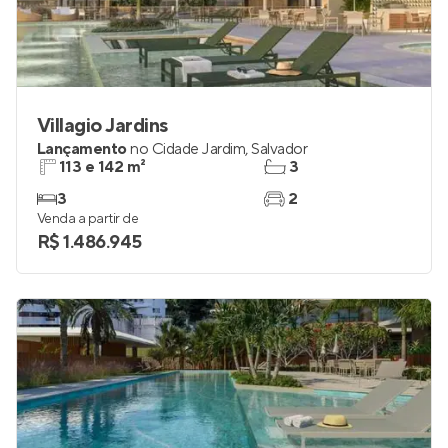
Villagio Jardins
Lançamento
no
Cidade Jardim
,
Salvador
113 e 142 m²
3
3
2
Venda a partir de
R$ 1.486.945