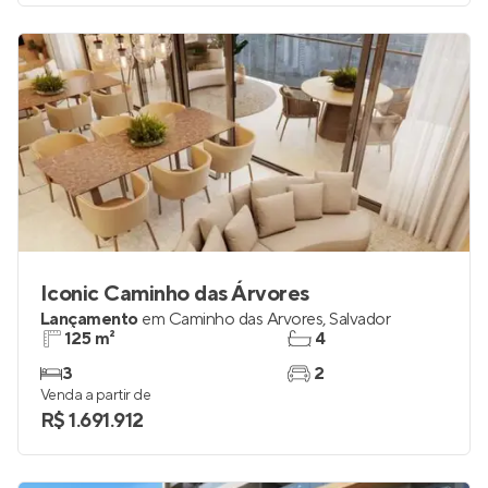
Venda a partir de
R$ 1.184.574
Iconic Caminho das Árvores
Lançamento
em
Caminho das Árvores
,
Salvador
125 m²
4
3
2
Venda a partir de
R$ 1.691.912