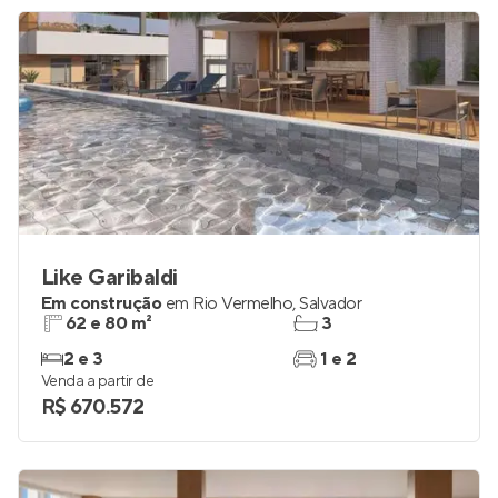
R$ 2.203.904
Like Garibaldi
Em construção
em
Rio Vermelho
,
Salvador
62 e 80 m²
3
2 e 3
1 e 2
Venda a partir de
R$ 670.572