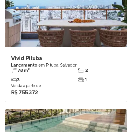
Vivid Pituba
Lançamento
em
Pituba
,
Salvador
78 m²
2
3
1
Venda a partir de
R$ 755.372