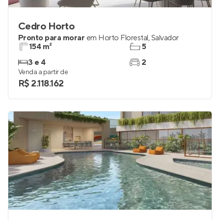
Cedro Horto
Pronto para morar
em
Horto Florestal
,
Salvador
154 m²
5
3 e 4
2
Venda a partir de
R$ 2.118.162