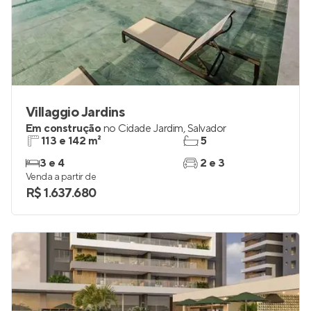
Villaggio Jardins
Em construção
no
Cidade Jardim
,
Salvador
113 e 142 m²
5
3 e 4
2 e 3
Venda a partir de
R$ 1.637.680