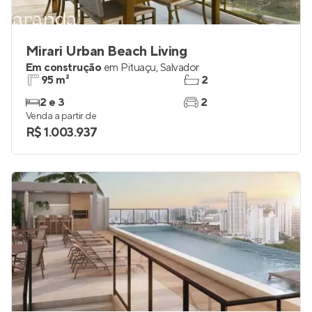
Mirari Urban Beach Living
Em construção
em
Pituaçu
,
Salvador
95 m²
2
2 e 3
2
Venda a partir de
R$ 1.003.937