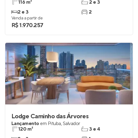
Vivant Caminho das Árvores
Em construção
em
Caminho das Árvores
,
Salvador
116 m²
2 e 3
2 e 3
2
Venda a partir de
R$ 1.970.257
Lodge Caminho das Árvores