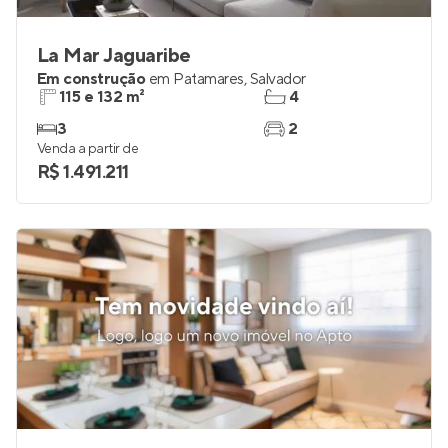
La Mar Jaguaribe
Em construção
em
Patamares
,
Salvador
115 e 132 m²
4
3
2
Venda a partir de
R$ 1.491.211