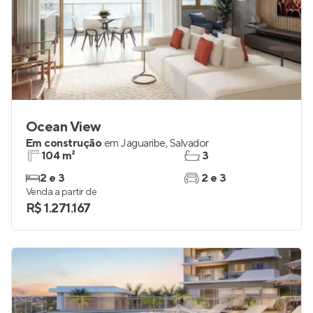
Ocean View
Em construção
em
Jaguaribe
,
Salvador
104 m²
3
2 e 3
2 e 3
Venda a partir de
R$ 1.271.167