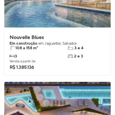
Nouvelle Blues
Em construção
em
Jaguaribe
,
Salvador
108 a 158 m²
3 e 4
3
2 e 3
Venda a partir de
R$ 1.385.136