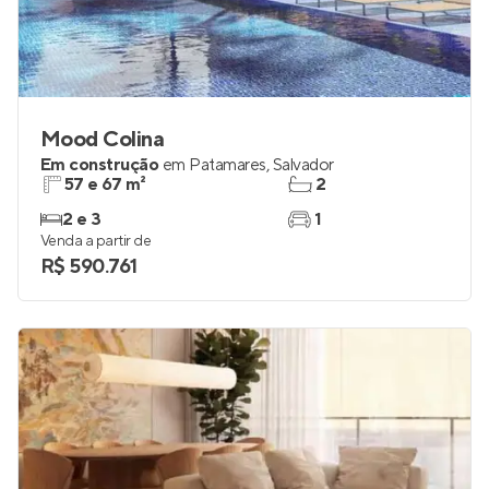
Mood Colina
Em construção
em
Patamares
,
Salvador
57 e 67 m²
2
2 e 3
1
Venda a partir de
R$ 590.761