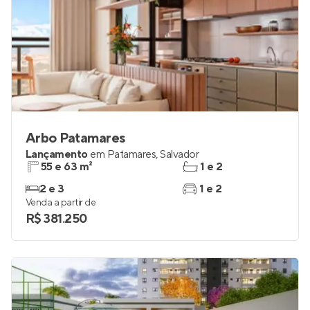
Arbo Patamares
Lançamento
em
Patamares
,
Salvador
55 e 63 m²
1 e 2
2 e 3
1 e 2
Venda a partir de
R$ 381.250