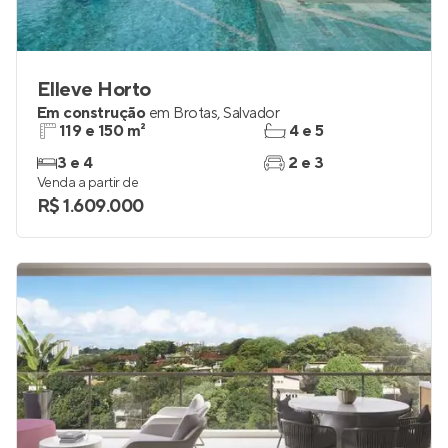
Elleve Horto
Em construção
em
Brotas
,
Salvador
119 e 150 m²
4 e 5
3 e 4
2 e 3
Venda a partir de
R$ 1.609.000