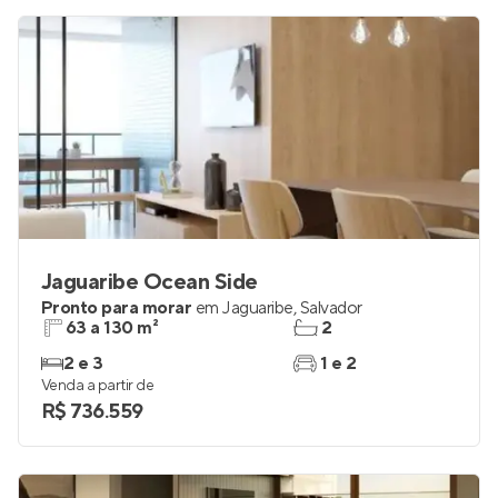
Conheça mais apartamentos à venda
próximos à sua busca
Jaguaribe Ocean Side
Pronto para morar
em
Jaguaribe
,
Salvador
63 a 130 m²
2
2 e 3
1 e 2
Venda a partir de
R$ 736.559