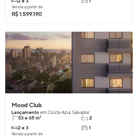
Lançamento
em
Pituba
,
Salvador
120 m²
3 e 4
2 e 3
1
Venda a partir de
R$ 1.599.190
Mood Club
Lançamento
em
Costa Azul
,
Salvador
53 e 65 m²
2