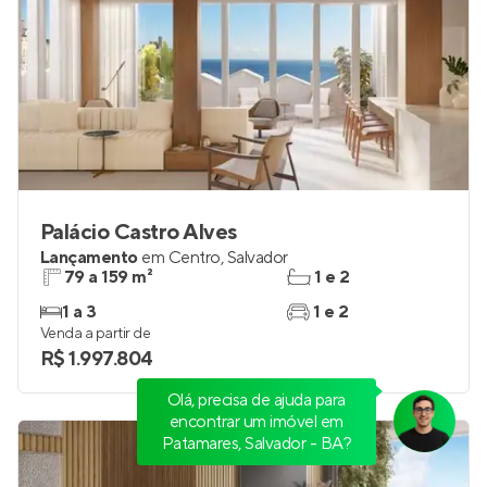
Palácio Castro Alves
Lançamento
em
Centro
,
Salvador
79 a 159 m²
1 e 2
1 a 3
1 e 2
Venda a partir de
Olá, precisa de ajuda para
R$ 1.997.804
encontrar um imóvel em
Patamares, Salvador - BA?