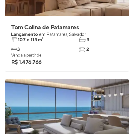
Tom Colina de Patamares
Lançamento
em
Patamares
,
Salvador
107 e 115 m²
3
3
2
Venda a partir de
R$ 1.476.766