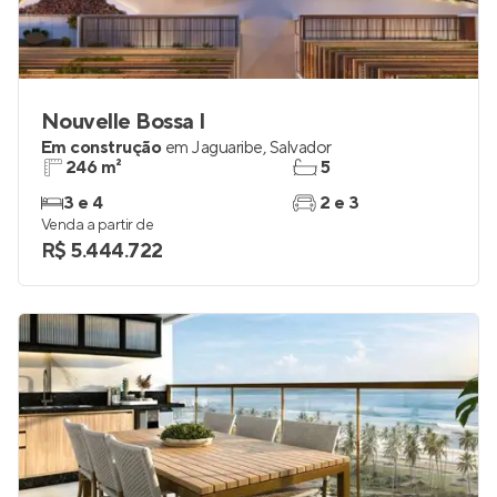
Nouvelle Bossa I
Em construção
em
Jaguaribe
,
Salvador
246 m²
5
3 e 4
2 e 3
Venda a partir de
R$ 5.444.722