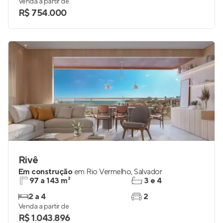
62 a 75 m²
2
2 e 3
até 1
Venda a partir de
R$ 754.000
Rivê
Em construção
em
Rio Vermelho
,
Salvador
97 a 143 m²
3 e 4