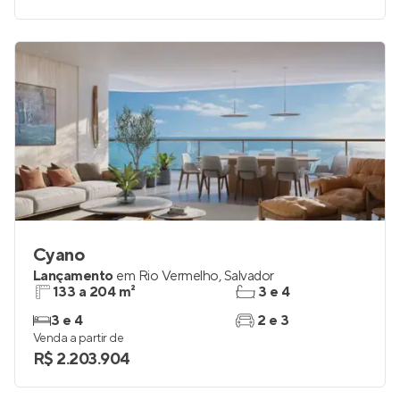
2 a 4
2
Venda a partir de
R$ 1.043.896
Cyano
Lançamento
em
Rio Vermelho
,
Salvador
133 a 204 m²
3 e 4
3 e 4
2 e 3
Venda a partir de