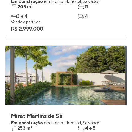
Poeme Horto
Em construção
em
Horto Florestal
,
Salvador
203 m²
5
3 e 4
4
Venda a partir de
R$ 2.999.000