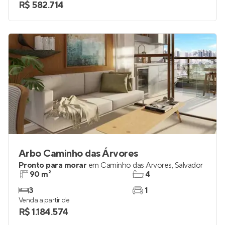
2 e 3
1
Venda a partir de
R$ 582.714
Arbo Caminho das Árvores
Pronto para morar
em
Caminho das Árvores
,
Salvador
90 m²
4
3
1