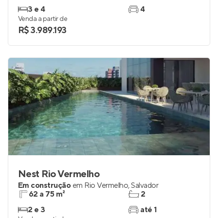
Mirat Martins de Sá
Em construção
em
Horto Florestal
,
Salvador
253 m²
4 e 5
3 e 4
4
Venda a partir de
R$ 3.989.193
Nest Rio Vermelho
Em construção
em
Rio Vermelho
,
Salvador