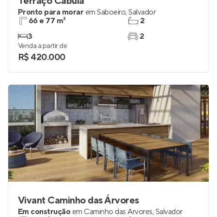
Terraço Cabula
Pronto para morar
em
Saboeiro
,
Salvador
66 e 77 m²
2
3
2
Venda a partir de
R$ 420.000