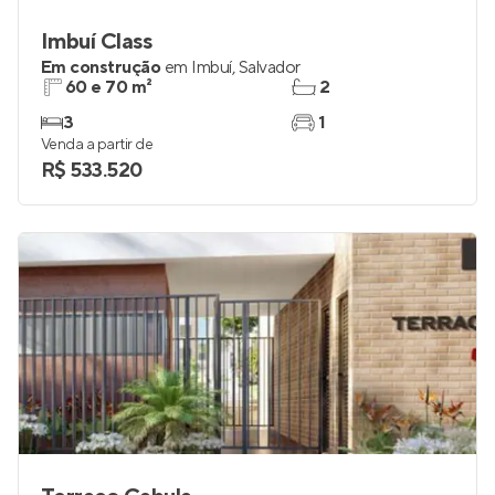
Imbuí Class
Em construção
em
Imbuí
,
Salvador
60 e 70 m²
2
3
1
Venda a partir de
R$ 533.520