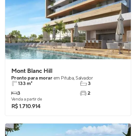
Mont Blanc Hill
Pronto para morar
em
Pituba
,
Salvador
133 m²
3
3
2
Venda a partir de
R$ 1.710.914