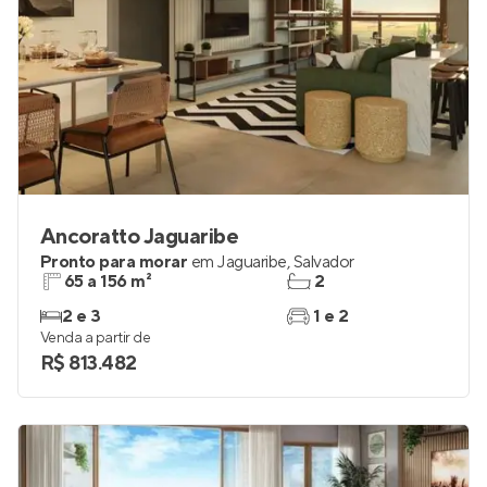
Ancoratto Jaguaribe
Pronto para morar
em
Jaguaribe
,
Salvador
65 a 156 m²
2
2 e 3
1 e 2
Venda a partir de
R$ 813.482