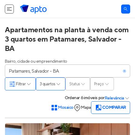
O Apto utiliza cookies.
Saiba mais
.
Tudo bem
Apartamentos na planta à venda com
3 quartos em Patamares, Salvador -
BA
Bairro, cidade ou empreendimento
Filtrar
3 quartos
Status
Preço
Ordenar
6 imóveis
por
Relevância
Mosaico
Mapa
COMPARAR