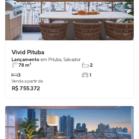
Vivid Pituba
Lançamento
em
Pituba
,
Salvador
78 m²
2
3
1
Venda a partir de
R$ 755.372