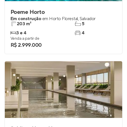
Poeme Horto
Em construção
em
Horto Florestal
,
Salvador
203 m²
5
3 e 4
4
Venda a partir de
R$ 2.999.000