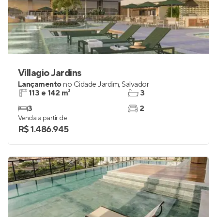
Villagio Jardins
Lançamento
no
Cidade Jardim
,
Salvador
113 e 142 m²
3
3
2
Venda a partir de
R$ 1.486.945