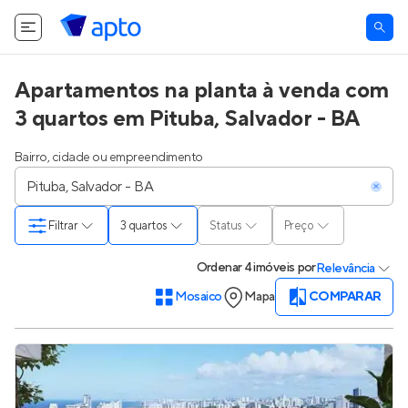
O Apto utiliza cookies.
Saiba mais
.
Tudo bem
Apartamentos na planta à venda com
3 quartos em Pituba, Salvador - BA
Bairro, cidade ou empreendimento
Filtrar
3 quartos
Status
Preço
Ordenar
4 imóveis
por
Relevância
Mosaico
Mapa
COMPARAR