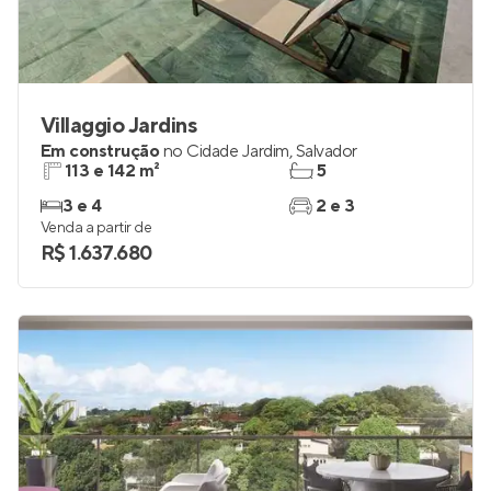
Villaggio Jardins
Em construção
no
Cidade Jardim
,
Salvador
113 e 142 m²
5
3 e 4
2 e 3
Venda a partir de
R$ 1.637.680