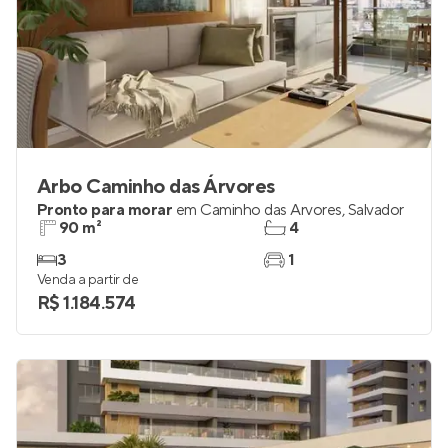
Arbo Caminho das Árvores
Pronto para morar
em
Caminho das Árvores
,
Salvador
90 m²
4
3
1
Venda a partir de
R$ 1.184.574