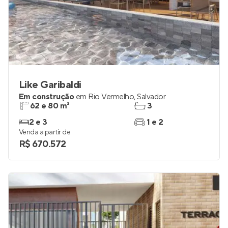
Like Garibaldi
Em construção
em
Rio Vermelho
,
Salvador
62 e 80 m²
3
2 e 3
1 e 2
Venda a partir de
R$ 670.572