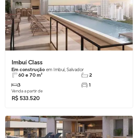
Imbuí Class
Em construção
em
Imbuí
,
Salvador
60 e 70 m²
2
3
1
Venda a partir de
R$ 533.520