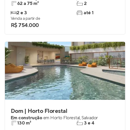
Nest Rio Vermelho
Em construção
em
Rio Vermelho
,
Salvador
62 a 75 m²
2
2 e 3
até 1
Venda a partir de
R$ 754.000
Dom | Horto Florestal