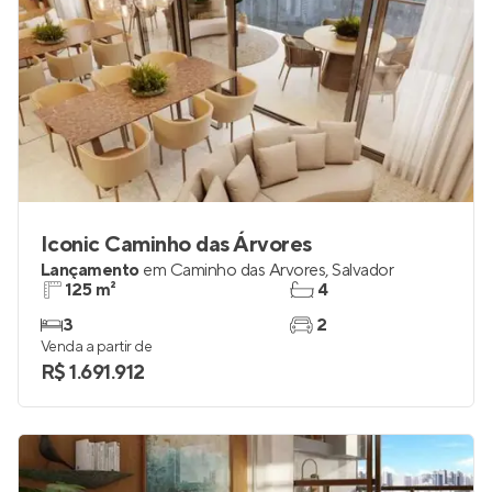
Iconic Caminho das Árvores
Lançamento
em
Caminho das Árvores
,
Salvador
125 m²
4
3
2
Venda a partir de
R$ 1.691.912