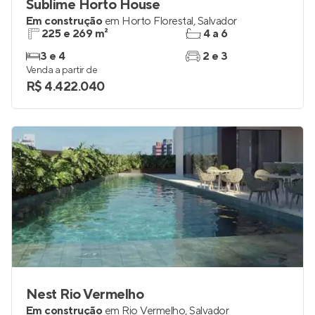
Sublime Horto House
Em construção
em
Horto Florestal
,
Salvador
225 e 269 m²
4 a 6
3 e 4
2 e 3
Venda a partir de
R$ 4.422.040