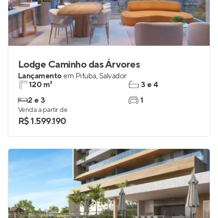
Lodge Caminho das Árvores
Lançamento
em
Pituba
,
Salvador
120 m²
3 e 4
2 e 3
1
Venda a partir de
R$ 1.599.190