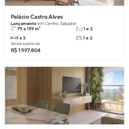
Palácio Castro Alves
Lançamento
em
Centro
,
Salvador
79 a 159 m²
1 e 2
1 a 3
1 e 2
Venda a partir de
R$ 1.997.804