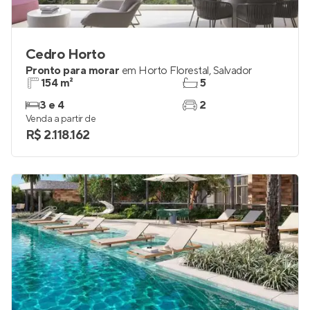
Cedro Horto
Pronto para morar
em
Horto Florestal
,
Salvador
154 m²
5
3 e 4
2
Venda a partir de
R$ 2.118.162