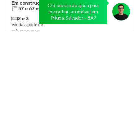
Mood Colina
Em construção
em
Patamares
,
Salvador
57 e 67 m²
2
2 e 3
1
Venda a partir de
R$ 590.761