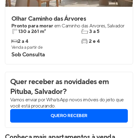
Olhar Caminho das Árvores
Pronto para morar
em
Caminho das Árvores
,
Salvador
130 a 261 m²
3 a 5
2 a 4
2 e 4
Venda a partir de
Sob Consulta
Quer receber as novidades
em
Pituba, Salvador
?
Vamos enviar por WhatsApp novos imóveis do jeito que
você está procurando.
QUERO RECEBER