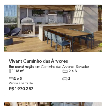
R$ 582.714
Vivant Caminho das Árvores
Em construção
em
Caminho das Árvores
,
Salvador
116 m²
2 e 3
2 e 3
2
Venda a partir de
R$ 1.970.257