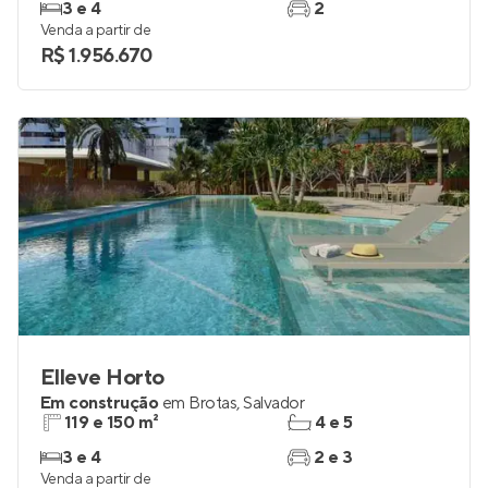
Em construção
em
Horto Florestal
,
Salvador
130 m²
3 e 4
3 e 4
2
Venda a partir de
R$ 1.956.670
Elleve Horto
Em construção
em
Brotas
,
Salvador
119 e 150 m²
4 e 5