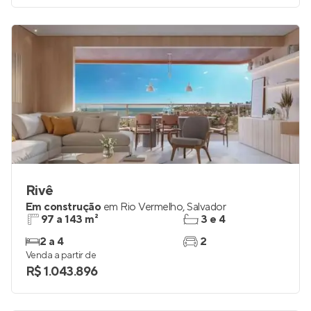
Venda a partir de
R$ 2.203.904
Rivê
Em construção
em
Rio Vermelho
,
Salvador
97 a 143 m²
3 e 4
2 a 4
2
Venda a partir de