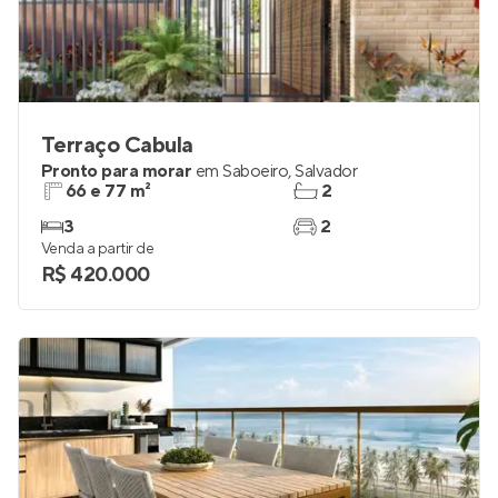
Terraço Cabula
Pronto para morar
em
Saboeiro
,
Salvador
66 e 77 m²
2
3
2
Venda a partir de
R$ 420.000