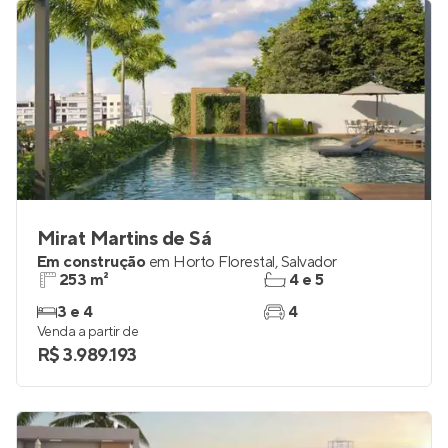
R$ 1.043.896
Mirat Martins de Sá
Em construção
em
Horto Florestal
,
Salvador
253 m²
4 e 5
3 e 4
4
Venda a partir de
R$ 3.989.193