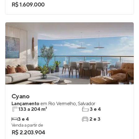
3 e 4
2 e 3
Venda a partir de
R$ 1.609.000
Cyano
Lançamento
em
Rio Vermelho
,
Salvador
133 a 204 m²
3 e 4
3 e 4
2 e 3