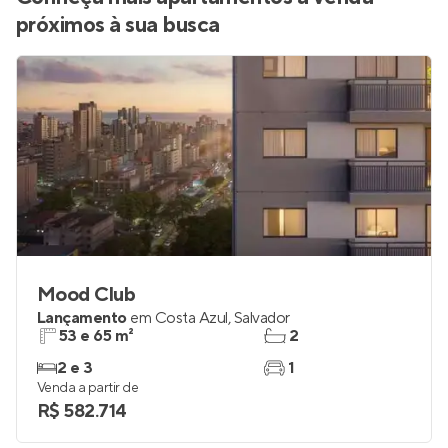
Conheça mais apartamentos à venda
próximos à sua busca
Mood Club
Lançamento
em
Costa Azul
,
Salvador
53 e 65 m²
2
2 e 3
1
Venda a partir de