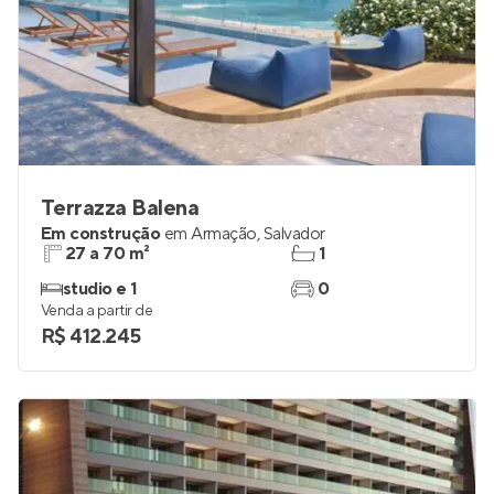
Terrazza Balena
Em construção
em
Armação
,
Salvador
27 a 70 m²
1
studio e 1
0
Venda a partir de
R$ 412.245