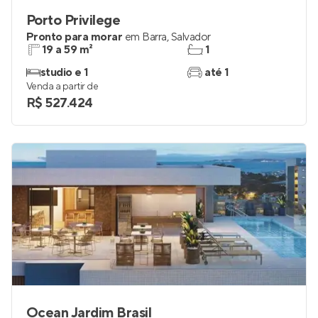
Porto Privilege
Pronto para morar
em
Barra
,
Salvador
19 a 59 m²
1
studio e 1
até 1
Venda a partir de
R$ 527.424
Ocean Jardim Brasil