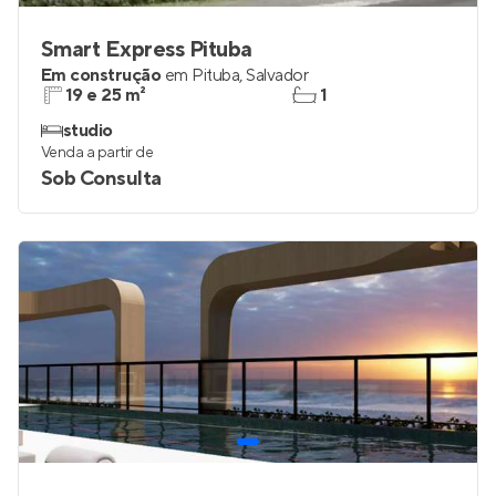
Smart Express Pituba
Em construção
em
Pituba
,
Salvador
19 e 25 m²
1
studio
Venda a partir de
Sob Consulta