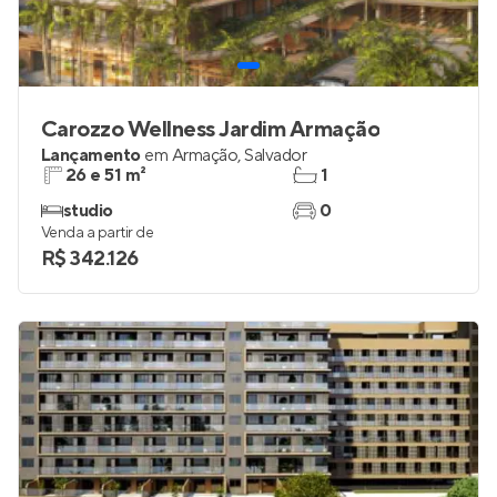
Carozzo Wellness Jardim Armação
Lançamento
em
Armação
,
Salvador
26 e 51 m²
1
studio
0
Venda a partir de
R$ 342.126