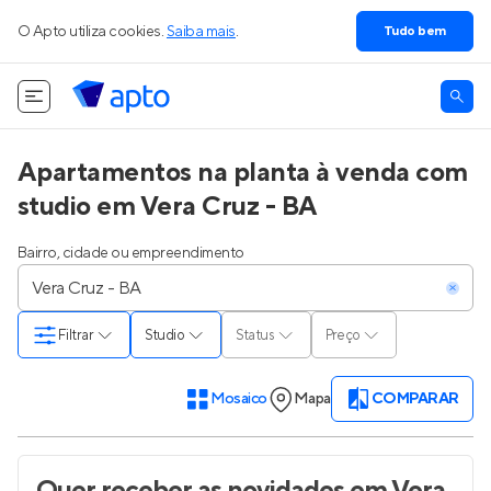
O Apto utiliza cookies.
Saiba mais
.
Tudo bem
Apartamentos na planta à venda com
studio em Vera Cruz - BA
Bairro, cidade ou empreendimento
Filtrar
Studio
Status
Preço
Mosaico
Mapa
COMPARAR
Quer receber as novidades
em Vera