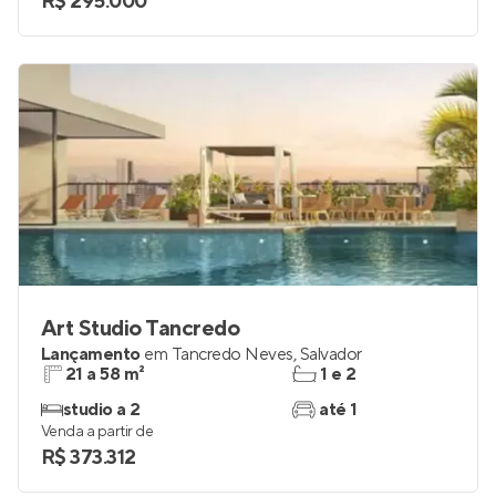
R$ 295.000
Art Studio Tancredo
Lançamento
em
Tancredo Neves
,
Salvador
21 a 58 m²
1 e 2
studio a 2
até 1
Venda a partir de
R$ 373.312