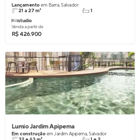
Lançamento
em
Barra
,
Salvador
21 a 27 m²
1
studio
Venda a partir de
R$ 426.900
Lumio Jardim Apipema
Em construção
em
Jardim Apipema
,
Salvador
32 e 63 m²
1 e 2