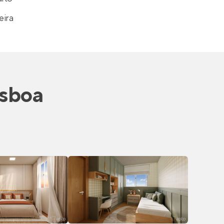
eira
isboa