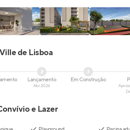
Ville de Lisboa
2
3
çamento
Lançamento
Em Construção
P
Abr 2026
Aprox
D
Convívio e Lazer
enique
Playground
Piscina ad