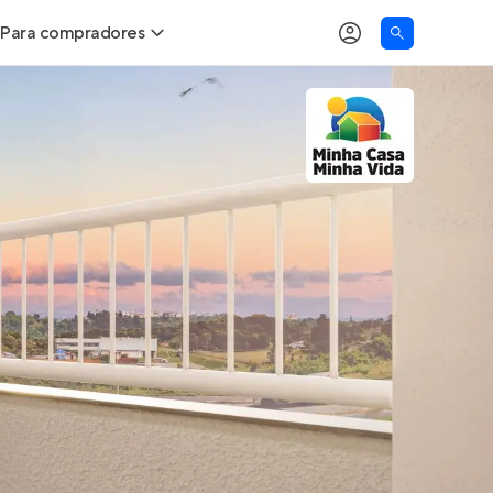
Para compradores
as
Buscar um imóvel novo
Calcule seu Poder de Compra
Comprar x Alugar
Correção do INCC
Simulador de Financiamento
Encontre um corretor