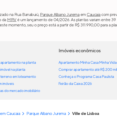
alizado na Rua Banabuiú,
Parque Albano Jurema
em
Caucaia
com previ
o da
MRV
é um lançamento de 04/2026. As plantas variam entre 39 
este momento, seu o preço está a partir de R$ 311.990,00 para a pla
Imóveis econômicos
apartamento na planta
Apartamento Minha Casa Minha Vida
imóvel na planta
Comprar apartamento até R$ 200 mil
terreno em loteamento
Conheça o Programa Casa Paulista
em imóveis
Feirão da Caixa 2026
as do mercado imobiliário
 em Caucaia
Parque Albano Jurema
Ville de Lisboa