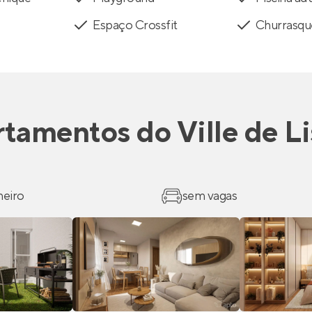
Espaço Crossfit
Churrasqu
rtamentos
do
Ville de L
heiro
sem vagas