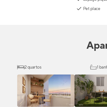
Pet place
Apa
2 quartos
1 ban