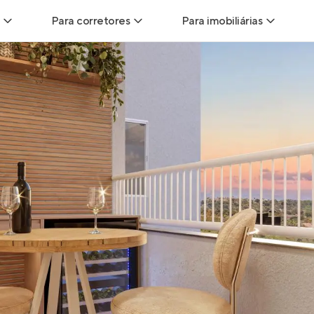
Para corretores
Para imobiliárias
Leads
Leads para Corretores
Leads para Imobiliári
sitas
Corretor+
Hub de imobiliárias
Vendas
Parcerias imobiliárias
Anunciar imóveis
trutoras
Hub de Corretores
iliárias
Perfil Verificado
veis
Anunciar imóveis