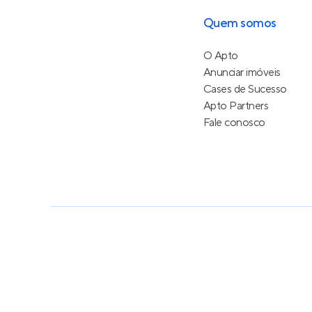
Quem somos
O Apto
Anunciar imóveis
Cases de Sucesso
Apto Partners
Fale conosco
Política de Privacidade
Termos de Serviço
Termos d
© 2015 - 2026
Apto Tecnologia Ltda.
Todos os dire
Feito no Brasil