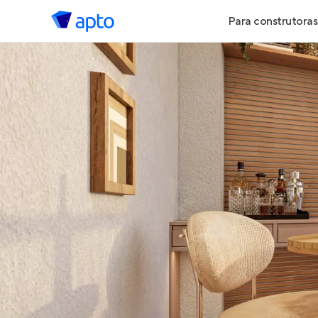
Para construtoras
Geração de 
Geração de Vi
Geração de 
Maiores Cons
Parcerias Imob
Anunciar Imó