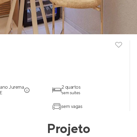
bano Jurema
2 quartos
CE
sem suítes
sem vagas
Projeto