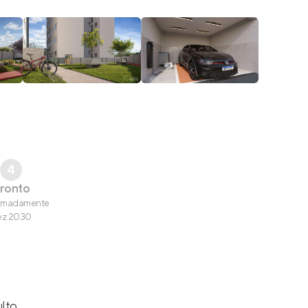
4
ronto
imadamente
ez 2030
ulto