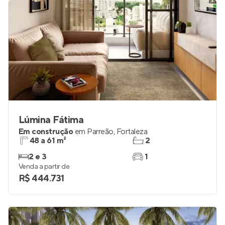
Lúmina Fátima
Em construção
em
Parreão
,
Fortaleza
48 a 61 m²
2
2 e 3
1
Venda a partir de
R$ 444.731