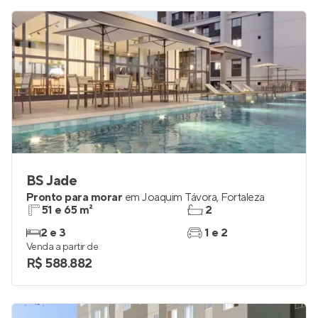
BS Jade
Pronto para morar
em
Joaquim Távora
,
Fortaleza
51 e 65 m²
2
2 e 3
1 e 2
Venda a partir de
R$ 588.882