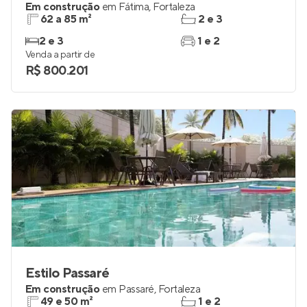
Em construção
em
Fátima
,
Fortaleza
62 a 85 m²
2 e 3
2 e 3
1 e 2
Venda a partir de
R$ 800.201
Estilo Passaré
Em construção
em
Passaré
,
Fortaleza
49 e 50 m²
1 e 2