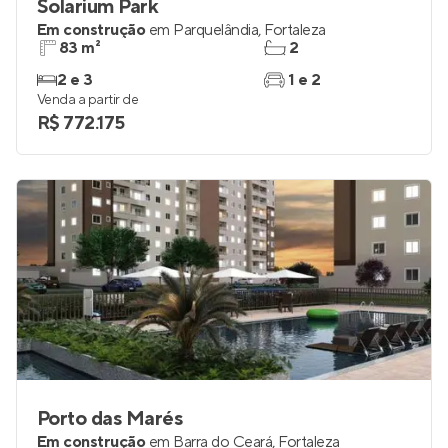
Solarium Park
Em construção
em
Parquelândia
,
Fortaleza
83 m²
2
2 e 3
1 e 2
Venda a partir de
R$ 772.175
Porto das Marés
Em construção
em
Barra do Ceará
,
Fortaleza