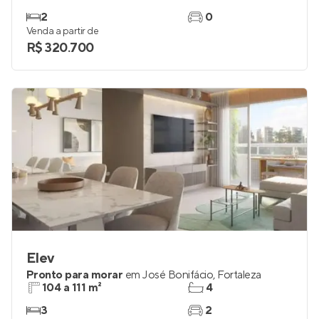
2
0
Venda a partir de
R$ 320.700
Elev
Pronto para morar
em
José Bonifácio
,
Fortaleza
104 a 111 m²
4
3
2