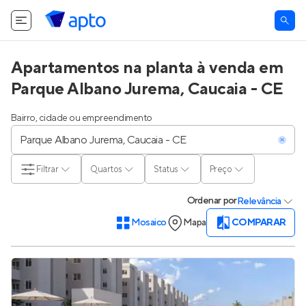
Apartamentos na planta à venda em
Parque Albano Jurema, Caucaia - CE
Bairro, cidade ou empreendimento
Filtrar
Quartos
Status
Preço
Ordenar
por
Relevância
Mosaico
Mapa
COMPARAR