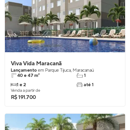
Viva Vida Maracanã
Lançamento
em
Parque Tijuca
,
Maracanaú
40 e 47 m²
1
1 e 2
até 1
Venda a partir de
R$ 191.700