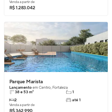
Venda a partir de
R$ 1.283.042
Parque Marista
Lançamento
em
Centro
,
Fortaleza
38 e 53 m²
1
2
até 1
Venda a partir de
R$ 362.990