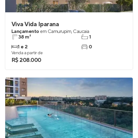
Viva Vida Iparana
Lançamento
em
Camurupim
,
Caucaia
38 m²
1
1 e 2
0
Venda a partir de
R$ 208.000