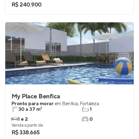
R$ 240.900
My Place Benfica
Pronto para morar
em
Benfica
,
Fortaleza
30 a 37 m²
1
1 e 2
0
Venda a partir de
R$ 338.665