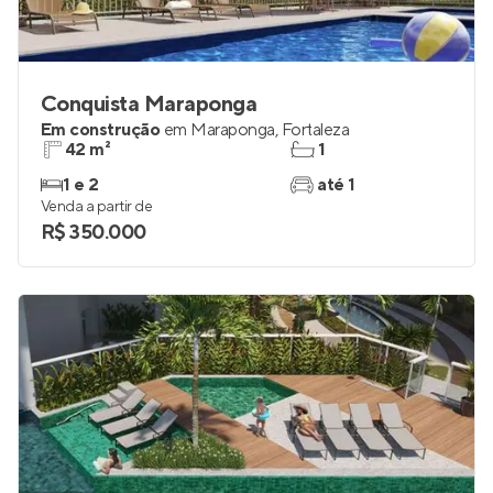
Conquista Maraponga
Em construção
em
Maraponga
,
Fortaleza
42 m²
1
1 e 2
até 1
Venda a partir de
R$ 350.000