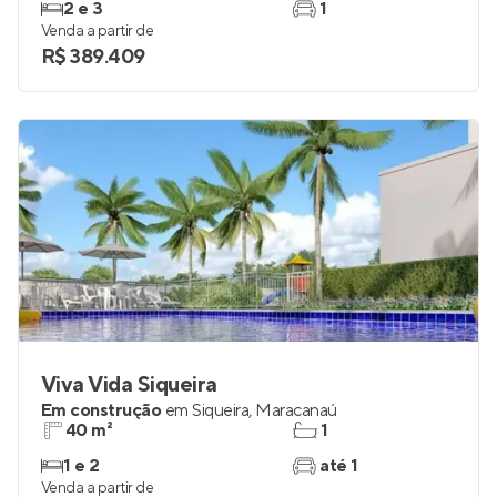
2 e 3
1
Venda a partir de
R$ 389.409
Viva Vida Siqueira
Em construção
em
Siqueira
,
Maracanaú
40 m²
1
1 e 2
até 1
Venda a partir de