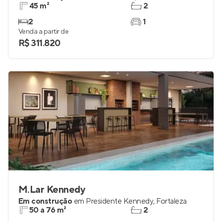
45 m²
2
2
1
Venda a partir de
R$ 311.820
M.Lar Kennedy
Em construção
em
Presidente Kennedy
,
Fortaleza
50 a 76 m²
2