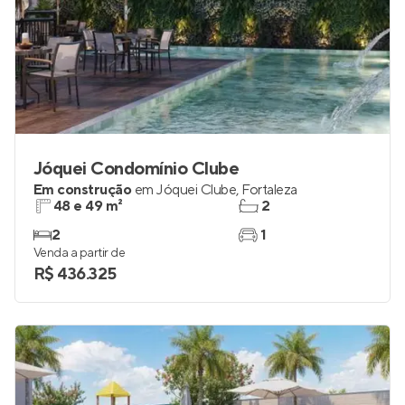
Jóquei Condomínio Clube
Em construção
em
Jóquei Clube
,
Fortaleza
48 e 49 m²
2
2
1
Venda a partir de
R$ 436.325