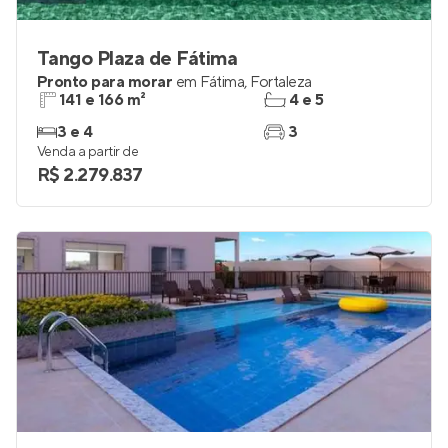
Tango Plaza de Fátima
Pronto para morar
em
Fátima
,
Fortaleza
141 e 166 m²
4 e 5
3 e 4
3
Venda a partir de
R$ 2.279.837