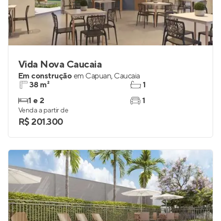
Vida Nova Caucaia
Em construção
em
Capuan
,
Caucaia
38 m²
1
1 e 2
1
Venda a partir de
R$ 201.300