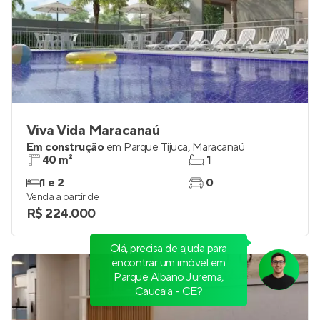
Viva Vida Maracanaú
Em construção
em
Parque Tijuca
,
Maracanaú
40 m²
1
1 e 2
0
Venda a partir de
R$ 224.000
Olá, precisa de ajuda para
encontrar um imóvel em
Parque Albano Jurema,
Caucaia - CE?