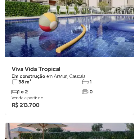
Viva Vida Tropical
Em construção
em
Araturi
,
Caucaia
38 m²
1
1 e 2
0
Venda a partir de
R$ 213.700