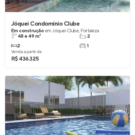
Jóquei Condomínio Clube
Em construção
em
Jóquei Clube
,
Fortaleza
48 e 49 m²
2
2
1
Venda a partir de
R$ 436.325