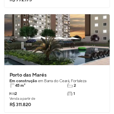
2 e 3
1 e 2
Venda a partir de
R$ 772.175
Porto das Marés
Em construção
em
Barra do Ceará
,
Fortaleza
45 m²
2
2
1
Venda a partir de