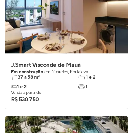
J.Smart Visconde de Mauá
Em construção
em
Meireles
,
Fortaleza
37 a 58 m²
1 e 2
1 e 2
1
Venda a partir de
R$ 530.750