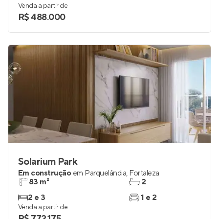
Lançamento
em
Parquelândia
,
Fortaleza
48 e 49 m²
2
2
1
Venda a partir de
R$ 488.000
Solarium Park
Em construção
em
Parquelândia
,
Fortaleza
83 m²
2