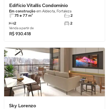
Edifício Vitallis Condomínio
Em construção
em
Aldeota
,
Fortaleza
75 e 77 m²
2
2
2
Venda a partir de
R$ 930.418