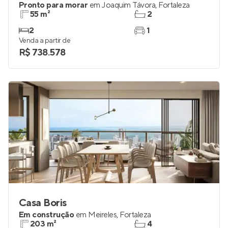
Sky Lorenzo
Pronto para morar
em
Joaquim Távora
,
Fortaleza
55 m²
2
2
1
Venda a partir de
R$ 738.578