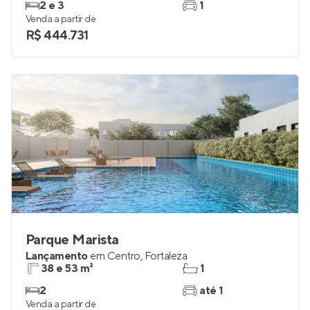
Em construção
em
Parreão
,
Fortaleza
48 a 61 m²
2
2 e 3
1
Venda a partir de
R$ 444.731
Parque Marista
Lançamento
em
Centro
,
Fortaleza
38 e 53 m²
1