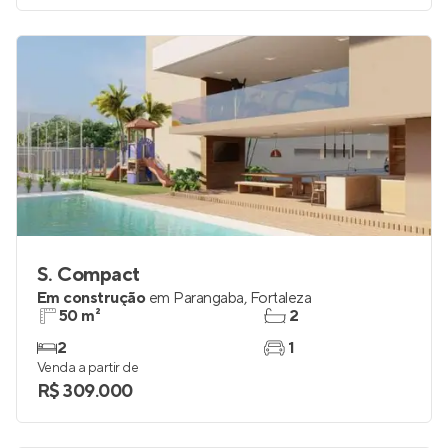
Venda a partir de
R$ 1.283.042
S. Compact
Em construção
em
Parangaba
,
Fortaleza
50 m²
2
2
1
Venda a partir de