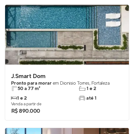
R$ 4.473.833
J.Smart Dom
Pronto para morar
em
Dionisio Torres
,
Fortaleza
50 a 77 m²
1 e 2
1 e 2
até 1
Venda a partir de
R$ 890.000