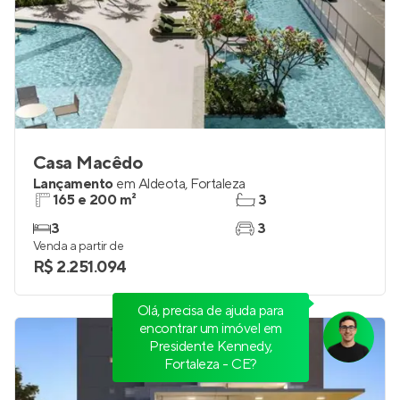
Casa Macêdo
Lançamento
em
Aldeota
,
Fortaleza
165 e 200 m²
3
3
3
Venda a partir de
Olá, precisa de ajuda para
R$ 2.251.094
encontrar um imóvel em
Presidente Kennedy,
Fortaleza - CE?