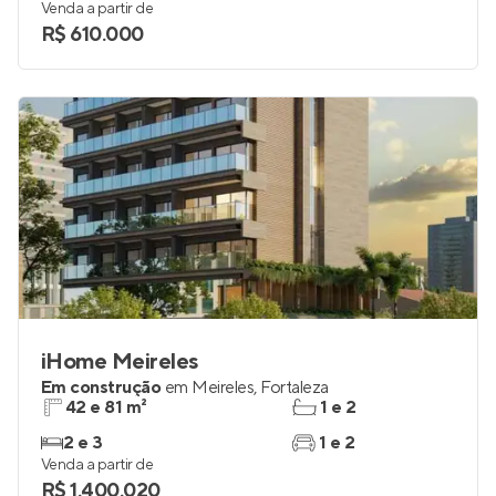
65 m²
1 e 2
2
1
Venda a partir de
R$ 610.000
iHome Meireles
Em construção
em
Meireles
,
Fortaleza
42 e 81 m²
1 e 2