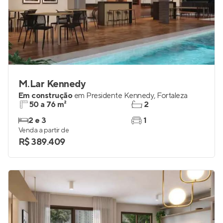
M.Lar Kennedy
Em construção
em
Presidente Kennedy
,
Fortaleza
50 a 76 m²
2
2 e 3
1
Venda a partir de
R$ 389.409