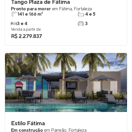
Tango Plaza de Fátima
Pronto para morar
em
Fátima
,
Fortaleza
141 e 166 m²
4 e 5
3 e 4
3
Venda a partir de
R$ 2.279.837