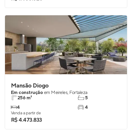
2 e 3
1 e 2
Venda a partir de
R$ 1.400.020
Mansão Diogo
Em construção
em
Meireles
,
Fortaleza
256 m²
5
4
4
Venda a partir de