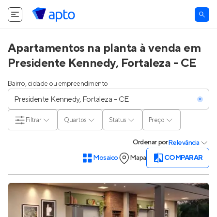
O Apto utiliza cookies.
Saiba mais
.
Tudo bem
Apartamentos na planta à venda em
Presidente Kennedy, Fortaleza - CE
Bairro, cidade ou empreendimento
Filtrar
Quartos
Status
Preço
Ordenar
por
Relevância
Mosaico
Mapa
COMPARAR