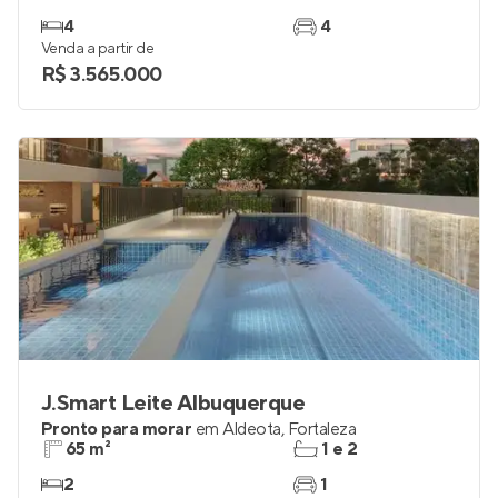
Casa Boris
Em construção
em
Meireles
,
Fortaleza
203 m²
4
4
4
Venda a partir de
R$ 3.565.000
J.Smart Leite Albuquerque
Pronto para morar
em
Aldeota
,
Fortaleza