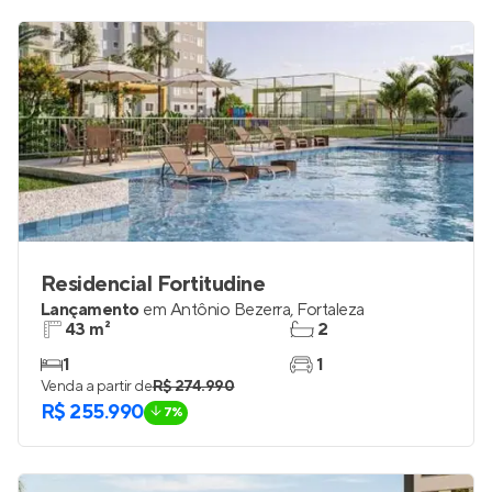
R$ 311.820
Residencial Fortitudine
Lançamento
em
Antônio Bezerra
,
Fortaleza
43 m²
2
1
1
Venda a partir de
R$ 274.990
R$ 255.990
7%