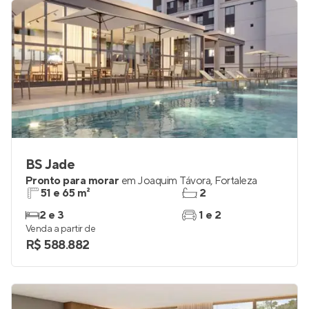
R$ 309.000
BS Jade
Pronto para morar
em
Joaquim Távora
,
Fortaleza
51 e 65 m²
2
2 e 3
1 e 2
Venda a partir de
R$ 588.882