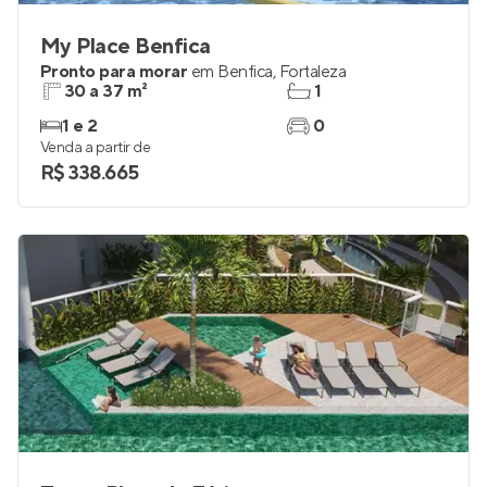
My Place Benfica
Pronto para morar
em
Benfica
,
Fortaleza
30 a 37 m²
1
1 e 2
0
Venda a partir de
R$ 338.665