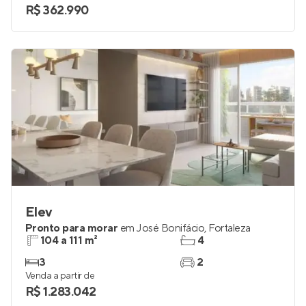
2
até 1
Venda a partir de
R$ 362.990
Elev
Pronto para morar
em
José Bonifácio
,
Fortaleza
104 a 111 m²
4
3
2