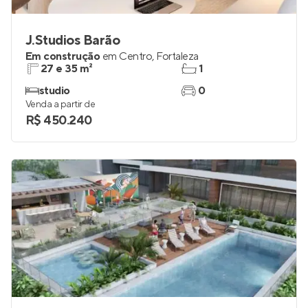
J.Studios Barão
Em construção
em
Centro
,
Fortaleza
27 e 35 m²
1
studio
0
Venda a partir de
R$ 450.240