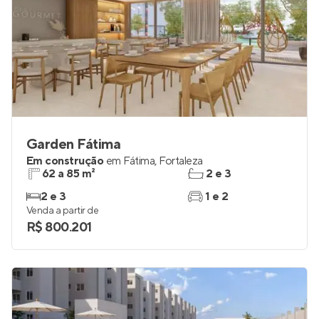
Garden Fátima
Em construção
em
Fátima
,
Fortaleza
62 a 85 m²
2 e 3
2 e 3
1 e 2
Venda a partir de
R$ 800.201