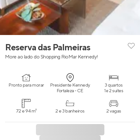
Reserva das Palmeiras
More ao lado do Shopping RioMar Kennedy!
Pronto para morar
Presidente Kennedy
3 quartos
Fortaleza - CE
1 e 2 suítes
72 e 94 m²
2 e 3 banheiros
2 vagas