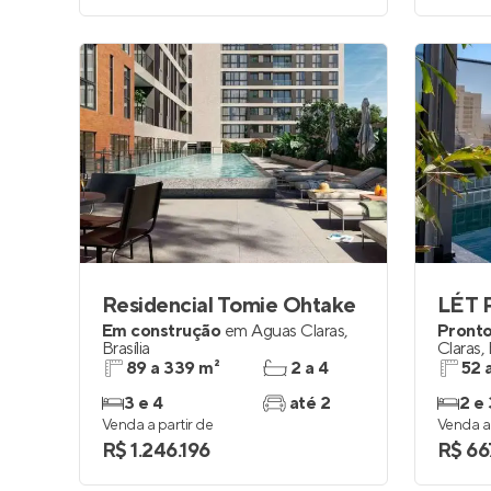
Residencial Tomie Ohtake
LÉT 
Em construção
em
Águas Claras
,
Pronto
Brasília
Claras
,
89 a 339 m²
2 a 4
52 
3 e 4
até 2
2 e 
Venda a partir de
Venda a 
R$ 1.246.196
R$ 66