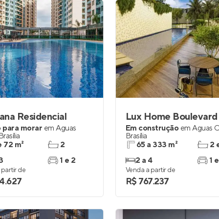
na Residencial
Lux Home Boulevard
 para morar
em
Águas
Em construção
em
Águas C
Brasília
Brasília
e 72 m²
2
65 a 333 m²
2 
3
1 e 2
2 a 4
1 e
partir de
Venda a partir de
4.627
R$ 767.237