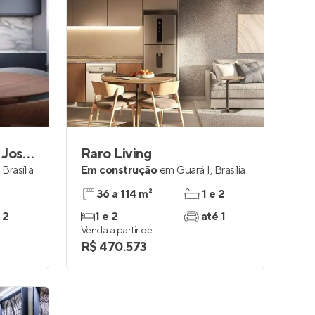
Residencial Marechal José Pessoa
Raro Living
,
Brasília
Em construção
em
Guará I
,
Brasília
36 a 114 m²
1 e 2
 2
1 e 2
até 1
Venda a partir de
R$ 470.573