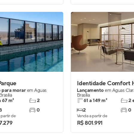
Parque
Identidade Comfort
 para morar
em
Águas
Lançamento
em
Águas Clar
Brasília
Brasília
a 67 m²
2
61 a 149 m²
2 
3
0
2
0
partir de
Venda a partir de
7.279
R$ 801.991