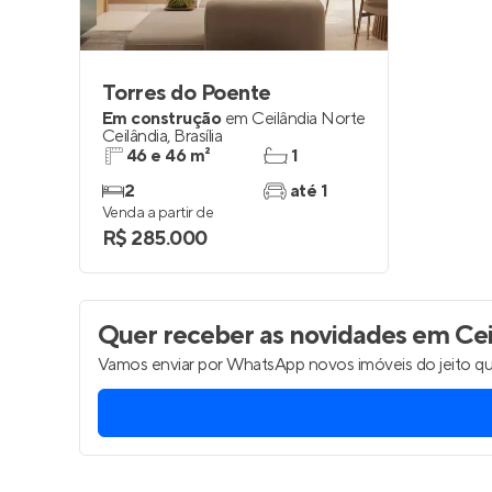
Torres do Poente
Em construção
em
Ceilândia Norte
Ceilândia
,
Brasília
46 e 46 m²
1
2
até 1
Venda a partir de
R$ 285.000
Quer receber as novidades
em Ceil
Vamos enviar por WhatsApp novos imóveis do jeito qu