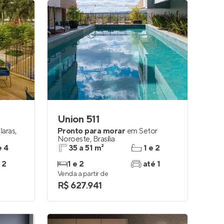
Union 511
laras
,
Pronto para morar
em
Setor
Noroeste
,
Brasília
e 4
35 a 51 m²
1 e 2
 2
1 e 2
até 1
Venda a partir de
R$ 627.941