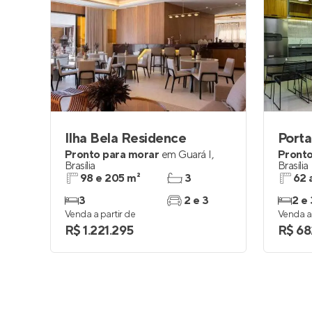
Ilha Bela Residence
Porta
Pronto para morar
em
Guará I
,
Pronto
Brasília
Brasília
98 e 205 m²
3
62 
3
2 e 3
2 e 
Venda a partir de
Venda a 
R$ 1.221.295
R$ 68