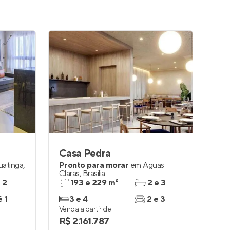
Casa Pedra
uatinga
,
Pronto para morar
em
Águas
Claras
,
Brasília
e 2
193 e 229 m²
2 e 3
é 1
3 e 4
2 e 3
Venda a partir de
R$ 2.161.787