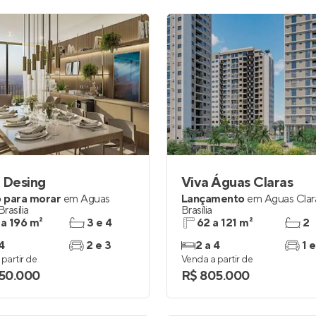
 Desing
Viva Águas Claras
 para morar
em
Águas
Lançamento
em
Águas Clar
Brasília
Brasília
 a 196 m²
3 e 4
62 a 121 m²
2
4
2 e 3
2 a 4
1 e
partir de
Venda a partir de
150.000
R$ 805.000