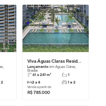
Viva Águas Claras Residencial Resort
as
,
Lançamento
em
Águas Claras
,
Brasília
61 a 241 m²
1
 2
2 a 4
1 e 2
Venda a partir de
R$ 785.000