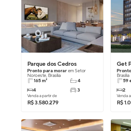
Parque dos Cedros
Get P
Pronto para morar
em
Setor
Pronto
Noroeste
,
Brasília
Brasília
165 m²
4
59 
4
3
2
Venda a partir de
Venda a 
R$ 3.580.279
R$ 1.