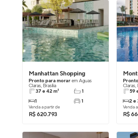
Manhattan Shopping
Monta
Pronto para morar
em
Águas
Pronto
Claras
,
Brasília
Claras
,
37 e 42 m²
1
59 
1
1
2 e 
Venda a partir de
Venda a 
R$ 620.793
R$ 66