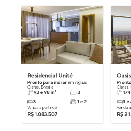
Residencial Unité
Oasis
Pronto para morar
em
Águas
Pronto
Claras
,
Brasília
Claras
,
93 e 98 m²
3
174
3
1 e 2
3 e 
Venda a partir de
Venda a 
R$ 1.083.507
R$ 2.