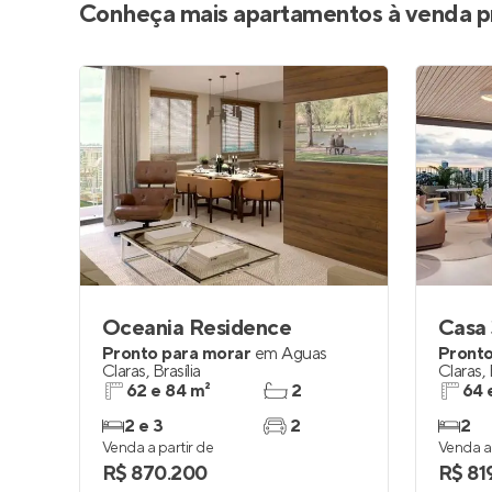
Conheça mais apartamentos à venda p
Oceania Residence
Casa
Pronto para morar
em
Águas
Pronto
Claras
,
Brasília
Claras
,
62 e 84 m²
2
64 
2 e 3
2
2
Venda a partir de
Venda a 
R$ 870.200
R$ 81