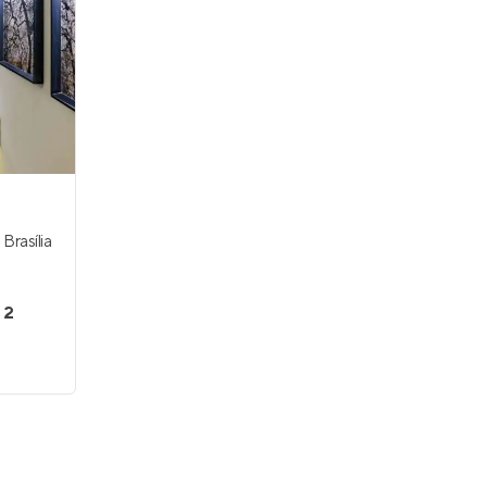
Residencial Maestro Claudio Cohen
,
Brasília
Pronto para morar
em
Guará II
,
Brasília
127 e 190 m²
3
 2
4
0
Venda a partir de
R$ 1.853.969