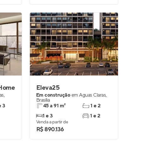
 Home
Eleva25
as
,
Em construção
em
Águas Claras
,
Brasília
e 3
45 a 91 m²
1 e 2
1 e 3
1 e 2
Venda a partir de
R$ 890.136