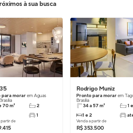
róximos à sua busca
 35
Rodrigo Muniz
 para morar
em
Águas
Pronto para morar
em
Tag
Brasília
Brasília
e 70 m²
2
34 a 57 m²
1 
1
1 e 2
at
partir de
Venda a partir de
9.415
R$ 353.500