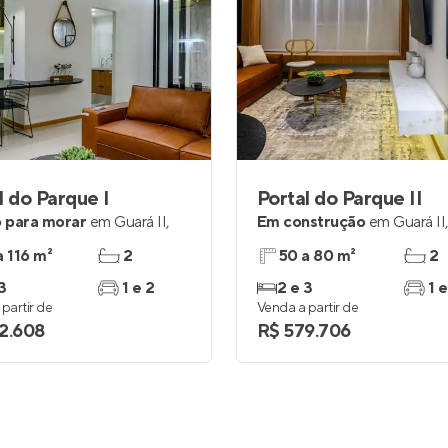
l do Parque I
Portal do Parque II
 para morar
em
Guará II
,
Em construção
em
Guará II
a 116 m²
2
50 a 80 m²
2
3
1 e 2
2 e 3
1 e
partir de
Venda a partir de
2.608
R$ 579.706