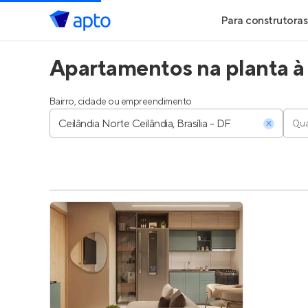
Para construtoras
Apartamentos na planta à 
Geração de Le
Geração de Vis
Bairro, cidade ou empreendimento
Qua
Geração de Ve
Maiores Const
Parcerias Imobi
Anunciar Imóve
Entrar no Pa