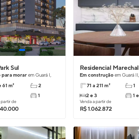
ark Sul
 para morar
em
Guará I
,
Em construção
em
Guará II
e 61 m²
2
71 a 211 m²
1
1
2 e 3
1 e
partir de
Venda a partir de
040.000
R$ 1.062.872