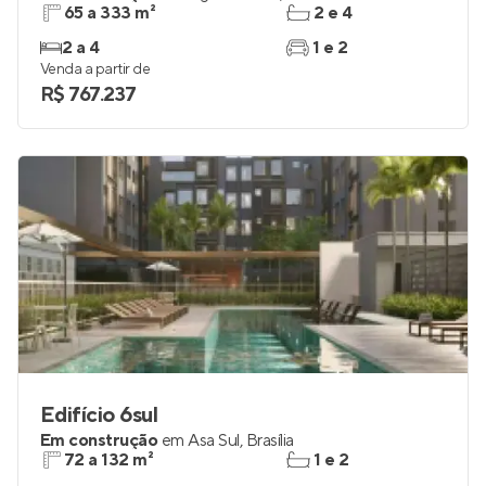
65 a 333 m²
2 e 4
2 a 4
1 e 2
Venda a partir de
R$ 767.237
Edifício 6sul
Em construção
em
Asa Sul
,
Brasília
72 a 132 m²
1 e 2