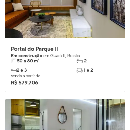
Portal do Parque II
Em construção
em
Guará II
,
Brasília
50 a 80 m²
2
2 e 3
1 e 2
Venda a partir de
R$ 579.706