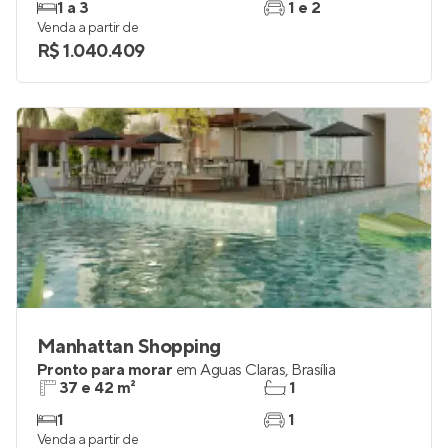
1 a 3
1 e 2
Venda a partir de
R$ 1.040.409
Manhattan Shopping
Pronto para morar
em
Águas Claras
,
Brasília
37 e 42 m²
1
1
1
Venda a partir de