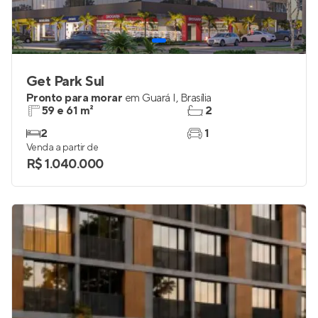
Get Park Sul
Pronto para morar
em
Guará I
,
Brasília
59 e 61 m²
2
2
1
Venda a partir de
R$ 1.040.000