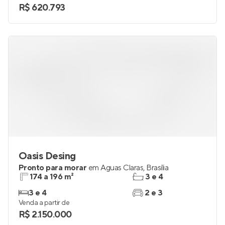
R$ 620.793
Oasis Desing
Pronto para morar
em
Águas Claras
,
Brasília
174 a 196 m²
3 e 4
3 e 4
2 e 3
Venda a partir de
R$ 2.150.000