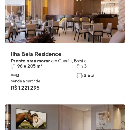
Ilha Bela Residence
Pronto para morar
em
Guará I
,
Brasília
98 e 205 m²
3
3
2 e 3
Venda a partir de
R$ 1.221.295