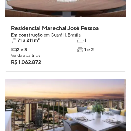
Residencial Marechal José Pessoa
Em construção
em
Guará II
,
Brasília
71 a 211 m²
1
2 e 3
1 e 2
Venda a partir de
R$ 1.062.872