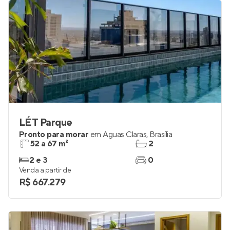
LÉT Parque
Pronto para morar
em
Águas Claras
,
Brasília
52 a 67 m²
2
2 e 3
0
Venda a partir de
R$ 667.279