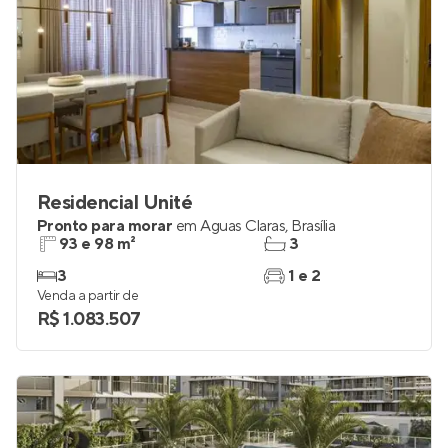
Residencial Unité
Pronto para morar
em
Águas Claras
,
Brasília
93 e 98 m²
3
3
1 e 2
Venda a partir de
R$ 1.083.507