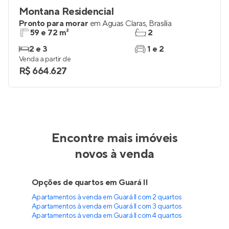
Montana Residencial
Pronto para morar
em
Águas Claras
,
Brasília
59 e 72 m²
2
2 e 3
1 e 2
Venda a partir de
R$ 664.627
Union 511