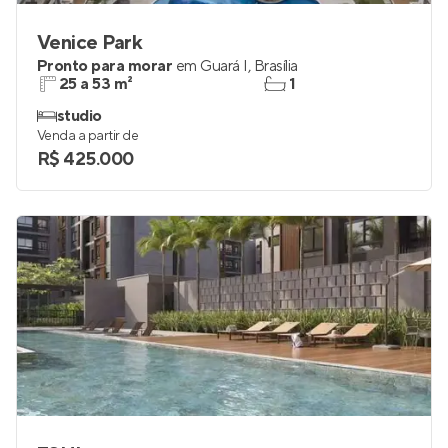
Venice Park
Pronto para morar
em
Guará I
,
Brasília
25 a 53 m²
1
studio
Venda a partir de
R$ 425.000