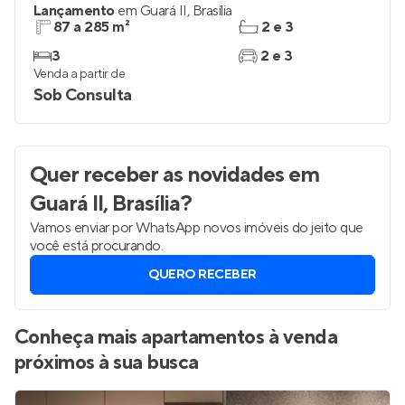
Lançamento
em
Guará II
,
Brasília
87 a 285 m²
2 e 3
3
2 e 3
Venda a partir de
Sob Consulta
Quer receber as novidades
em
Guará II, Brasília
?
Vamos enviar por WhatsApp novos imóveis do jeito que
você está procurando.
QUERO RECEBER
Conheça mais apartamentos à venda
próximos à sua busca