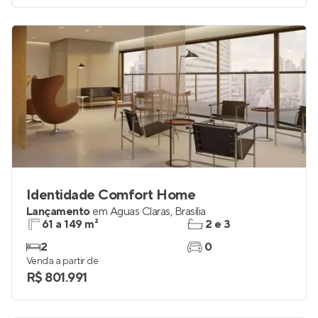
Identidade Comfort Home
Lançamento
em
Águas Claras
,
Brasília
61 a 149 m²
2 e 3
2
0
Venda a partir de
R$ 801.991