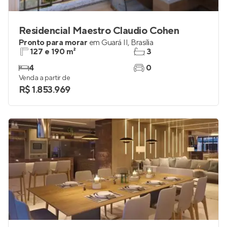
Residencial Maestro Claudio Cohen
Pronto para morar
em
Guará II
,
Brasília
127 e 190 m²
3
4
0
Venda a partir de
R$ 1.853.969