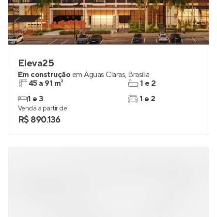
Eleva25
Em construção
em
Águas Claras
,
Brasília
45 a 91 m²
1 e 2
1 e 3
1 e 2
Venda a partir de
R$ 890.136