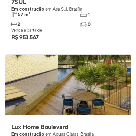
7SUL
Em construção
em
Asa Sul
,
Brasília
57 m²
1
2
0
Venda a partir de
R$ 953.567
Lux Home Boulevard
Em construção
em
Águas Claras
,
Brasília