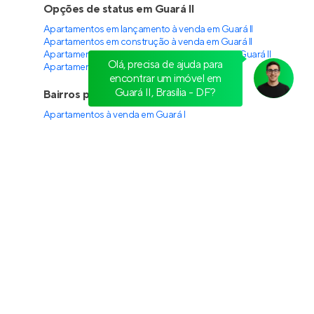
Pronto para morar
em
Setor Noroeste
,
Brasília
35 a 51 m²
1 e 2
1 e 2
até 1
Venda a partir de
Olá, precisa de ajuda para
R$ 627.941
encontrar um imóvel em
Guará II, Brasília - DF?
Viva Águas Claras Residencial Resort
Lançamento
em
Águas Claras
,
Brasília
61 a 241 m²
1