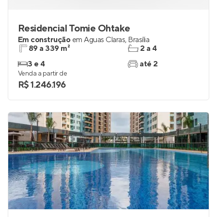
Residencial Tomie Ohtake
Em construção
em
Águas Claras
,
Brasília
89 a 339 m²
2 a 4
3 e 4
até 2
Venda a partir de
R$ 1.246.196