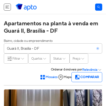
Apartamentos na planta à venda em
Guará II, Brasília - DF
Bairro, cidade ou empreendimento
Filtrar
Quartos
Status
Preço
Ordenar
6 imóveis
por
Relevância
Mosaico
Mapa
COMPARAR