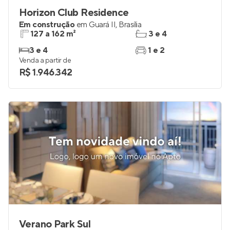
Horizon Club Residence
Em construção
em
Guará II
,
Brasília
127 a 162 m²
3 e 4
3 e 4
1 e 2
Venda a partir de
R$ 1.946.342
Verano Park Sul