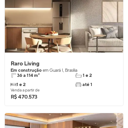
Raro Living
Em construção
em
Guará I
,
Brasília
36 a 114 m²
1 e 2
1 e 2
até 1
Venda a partir de
R$ 470.573