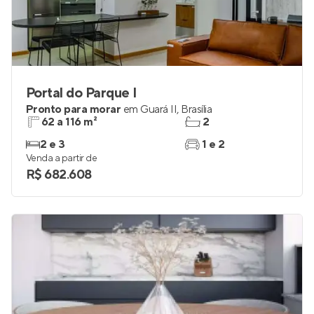
Portal do Parque I
Pronto para morar
em
Guará II
,
Brasília
62 a 116 m²
2
2 e 3
1 e 2
Venda a partir de
R$ 682.608