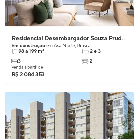
Residencial Desembargador Souza Prudente
Em construção
em
Asa Norte
,
Brasília
98 a 199 m²
2 e 3
3
2
Venda a partir de
R$ 2.084.353