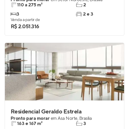
110 a 275 m²
2
3
2 e 3
Venda a partir de
R$ 2.051.316
Residencial Geraldo Estrela
Pronto para morar
em
Asa Norte
,
Brasília
163 e 167 m²
3