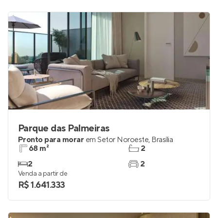
Parque das Palmeiras
Pronto para morar
em
Setor Noroeste
,
Brasília
68 m²
2
2
2
Venda a partir de
R$ 1.641.333