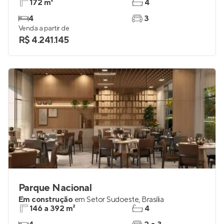
172 m²
4
4
3
Venda a partir de
R$ 4.241.145
Parque Nacional
Em construção
em
Setor Sudoeste
,
Brasília
146 a 392 m²
4