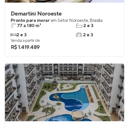
Demartini Noroeste
Pronto para morar
em
Setor Noroeste
,
Brasília
77 a 180 m²
2 e 3
2 e 3
2 e 3
Venda a partir de
R$ 1.419.489