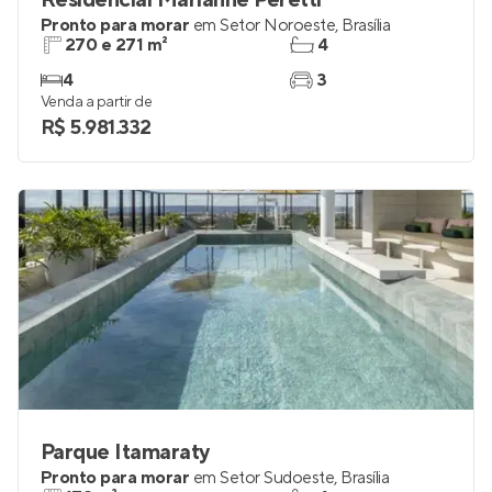
Residencial Marianne Peretti
Pronto para morar
em
Setor Noroeste
,
Brasília
270 e 271 m²
4
4
3
Venda a partir de
R$ 5.981.332
Parque Itamaraty
Pronto para morar
em
Setor Sudoeste
,
Brasília