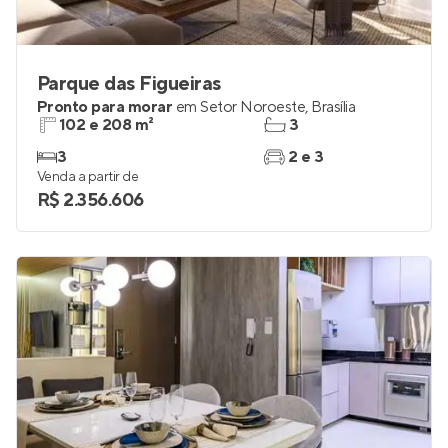
Parque das Figueiras
Pronto para morar
em
Setor Noroeste
,
Brasília
102 e 208 m²
3
3
2 e 3
Venda a partir de
R$ 2.356.606