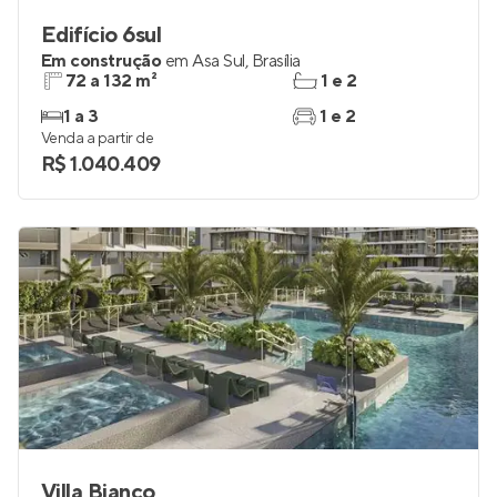
Edifício 6sul
Em construção
em
Asa Sul
,
Brasília
72 a 132 m²
1 e 2
1 a 3
1 e 2
Venda a partir de
R$ 1.040.409
Villa Bianco