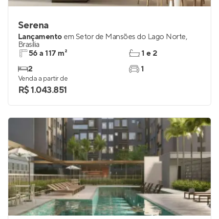
Serena
Lançamento
em
Setor de Mansões do Lago Norte
,
Brasília
56 a 117 m²
1 e 2
2
1
Venda a partir de
R$ 1.043.851