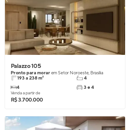
Palazzo 105
Pronto para morar
em
Setor Noroeste
,
Brasília
193 a 238 m²
4
4
3 e 4
Venda a partir de
R$ 3.700.000