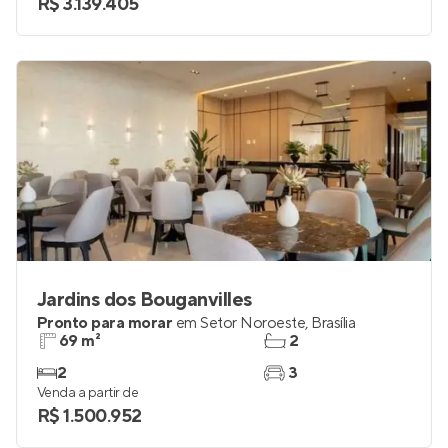
R$ 3.139.405
Jardins dos Bouganvilles
Pronto para morar
em
Setor Noroeste
,
Brasília
69 m²
2
2
3
Venda a partir de
R$ 1.500.952