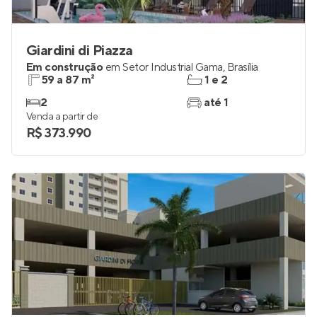
Giardini di Piazza
Em construção
em
Setor Industrial Gama
,
Brasília
59 a 87 m²
1 e 2
2
até 1
Venda a partir de
R$ 373.990