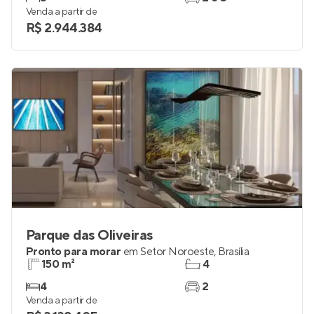
Venda a partir de
R$ 2.944.384
Parque das Oliveiras
Pronto para morar
em
Setor Noroeste
,
Brasília
150 m²
4
4
2
Venda a partir de