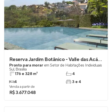
Reserva Jardim Botânico - Valle das Acácias
Pronto para morar
em
Setor de Habitações Individuais
Sul
,
Brasília
176 e 328 m²
4
4
3 e 4
Venda a partir de
R$ 3.677.048