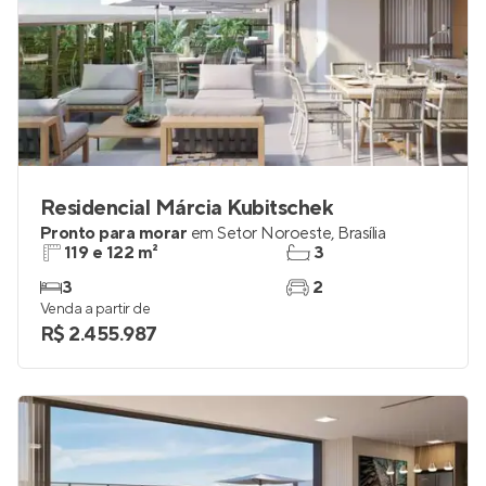
Residencial Márcia Kubitschek
Pronto para morar
em
Setor Noroeste
,
Brasília
119 e 122 m²
3
3
2
Venda a partir de
R$ 2.455.987