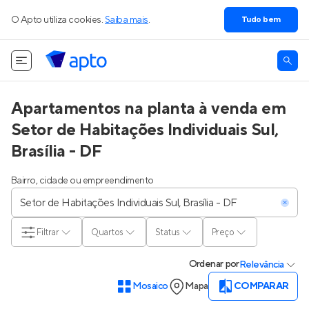
O Apto utiliza cookies.
Saiba mais
.
Tudo bem
Apartamentos na planta à venda em
Setor de Habitações Individuais Sul,
Brasília - DF
Bairro, cidade ou empreendimento
Filtrar
Quartos
Status
Preço
Ordenar
por
Relevância
Mosaico
Mapa
COMPARAR