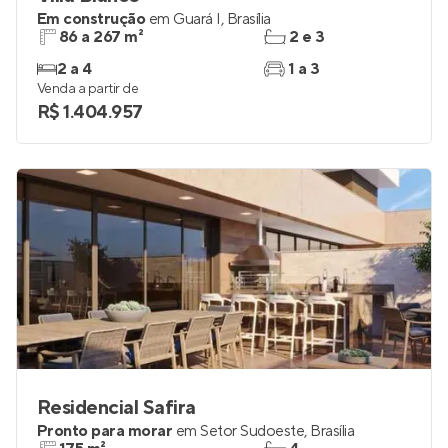
Em construção
em
Guará I
,
Brasília
86 a 267 m²
2 e 3
2 a 4
1 a 3
Venda a partir de
R$ 1.404.957
Residencial Safira
Pronto para morar
em
Setor Sudoeste
,
Brasília