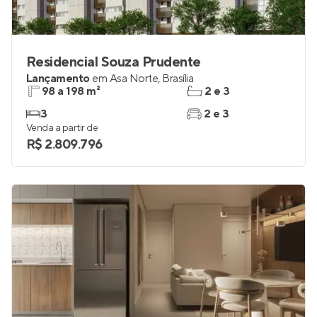
Residencial Souza Prudente
Lançamento
em
Asa Norte
,
Brasília
98 a 198 m²
2 e 3
3
2 e 3
Venda a partir de
R$ 2.809.796