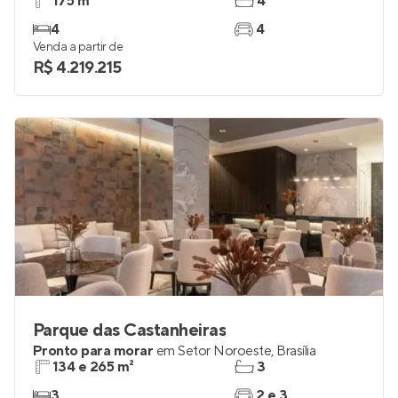
175 m²
4
4
4
Venda a partir de
R$ 4.219.215
Parque das Castanheiras
Pronto para morar
em
Setor Noroeste
,
Brasília
134 e 265 m²
3
3
2 e 3