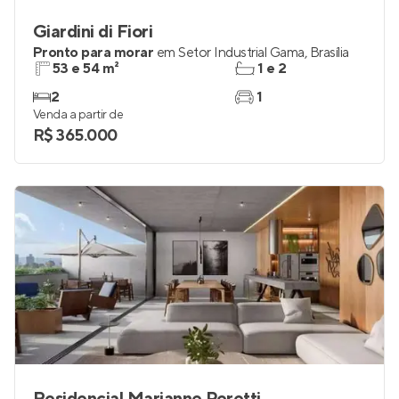
Giardini di Fiori
Pronto para morar
em
Setor Industrial Gama
,
Brasília
53 e 54 m²
1 e 2
2
1
Venda a partir de
R$ 365.000