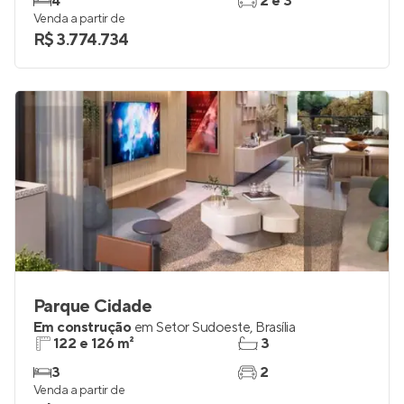
4
2 e 3
Venda a partir de
R$ 3.774.734
Parque Cidade
Em construção
em
Setor Sudoeste
,
Brasília
122 e 126 m²
3
3
2
Venda a partir de