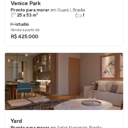
Venice Park
Pronto para morar
em
Guará I
,
Brasília
25 a 53 m²
1
studio
Venda a partir de
R$ 425.000
Yard
Pronto para morar
em
Setor Noroeste
,
Brasília