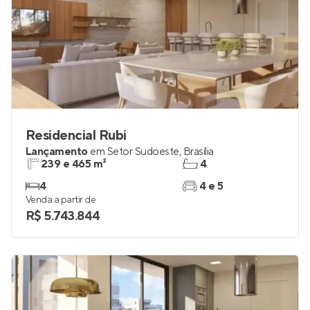
Residencial Rubi
Lançamento
em
Setor Sudoeste
,
Brasília
239 e 465 m²
4
4
4 e 5
Venda a partir de
R$ 5.743.844