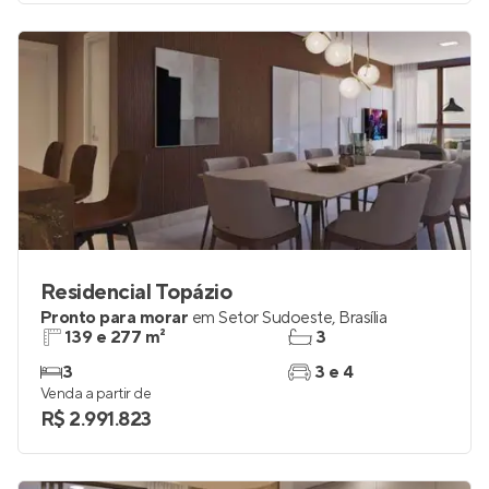
Residencial Topázio
Pronto para morar
em
Setor Sudoeste
,
Brasília
139 e 277 m²
3
3
3 e 4
Venda a partir de
R$ 2.991.823