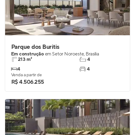
Parque dos Buritis
Em construção
em
Setor Noroeste
,
Brasília
213 m²
4
4
4
Venda a partir de
R$ 4.506.255