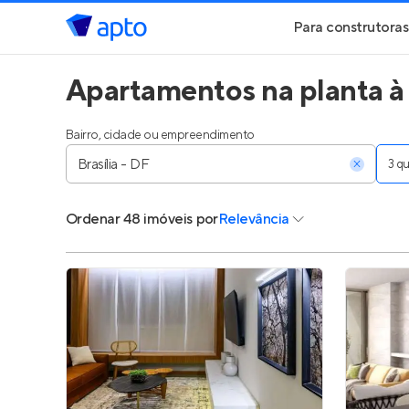
Para construtoras
Apartamentos na planta à 
Geração de Le
Geração de Vis
Bairro, cidade ou empreendimento
3 
Geração de Ve
Ordenar
48 imóveis
por
Relevância
Maiores Const
Parcerias Imobi
Anunciar Imóve
Entrar no Pa