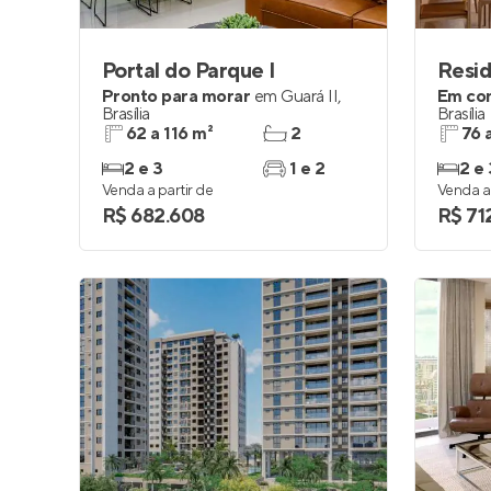
Portal do Parque I
Resid
Pronto para morar
em
Guará II
,
Em co
Brasília
Brasília
62 a 116 m²
2
76 
2 e 3
1 e 2
2 e 
Venda a partir de
Venda a 
R$ 682.608
R$ 71