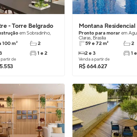
Entrar no Apto
re - Torre Belgrado
Montana Residencial
nstrução
em
Sobradinho
,
Pronto para morar
em
Águ
Claras
,
Brasília
a 100 m²
2
59 e 72 m²
2
3
1 e 2
2 e 3
1 e
partir de
Venda a partir de
5.553
R$ 664.627