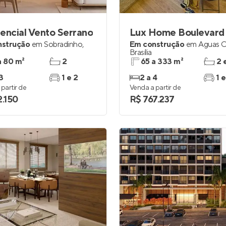
encial Vento Serrano
Lux Home Boulevard
nstrução
em
Sobradinho
,
Em construção
em
Águas C
Brasília
a 80 m²
2
65 a 333 m²
2 
3
1 e 2
2 a 4
1 e
partir de
Venda a partir de
2.150
R$ 767.237