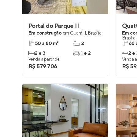
Portal do Parque II
Quatt
Em construção
em
Guará II
,
Brasília
Em co
Brasília
50 a 80 m²
2
66 
2 e 3
1 e 2
2 e 
Venda a partir de
Venda a 
R$ 579.706
R$ 59