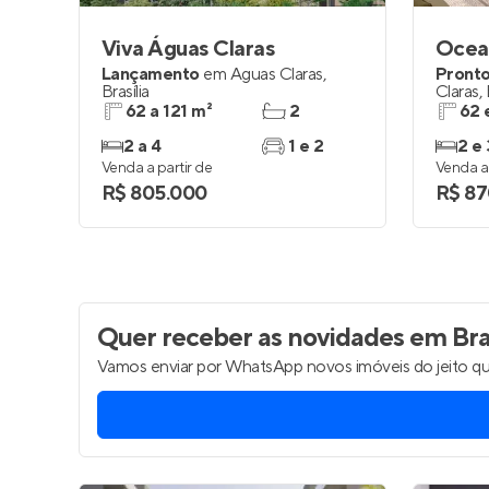
Viva Águas Claras
Ocea
Lançamento
em
Águas Claras
,
Pronto
Brasília
Claras
,
62 a 121 m²
2
62 
2 a 4
1 e 2
2 e 
Venda a partir de
Venda a 
R$ 805.000
R$ 87
Quer receber as novidades
em Bras
Vamos enviar por WhatsApp novos imóveis do jeito qu