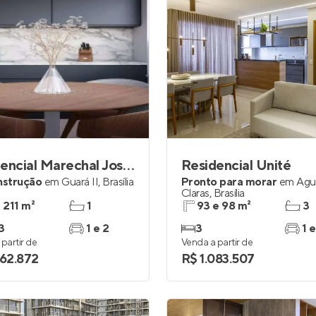
Residencial Marechal José Pessoa
Residencial Unité
nstrução
em
Guará II
,
Brasília
Pronto para morar
em
Águ
Claras
,
Brasília
a 211 m²
1
93 e 98 m²
3
3
1 e 2
3
1 e
partir de
Venda a partir de
062.872
R$ 1.083.507