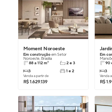
Moment Noroeste
Jardi
Em construção
em
Setor
Em co
Noroeste
,
Brasília
Mansõe
88 a 112 m²
2 e 3
90 
3
1 e 2
3
Venda a partir de
Venda a 
R$ 1.629.139
R$ 1.