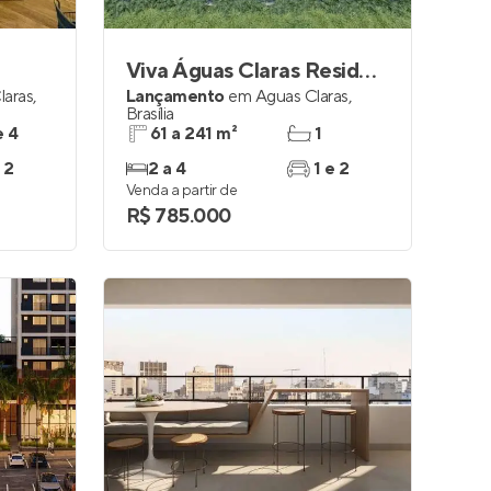
Viva Águas Claras Residencial Resort
laras
,
Lançamento
em
Águas Claras
,
Brasília
e 4
61 a 241 m²
1
 2
2 a 4
1 e 2
Venda a partir de
R$ 785.000