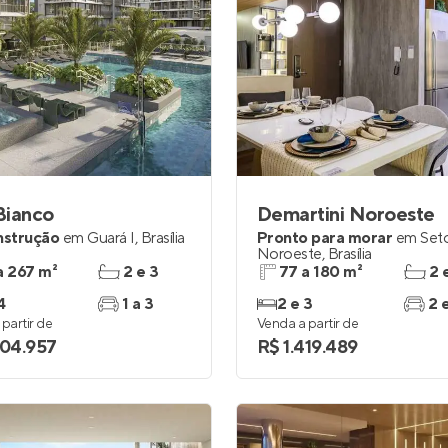
 Bianco
Demartini Noroeste
nstrução
em
Guará I
,
Brasília
Pronto para morar
em
Set
Noroeste
,
Brasília
a 267 m²
2 e 3
77 a 180 m²
2 
4
1 a 3
2 e 3
2 
partir de
Venda a partir de
404.957
R$ 1.419.489