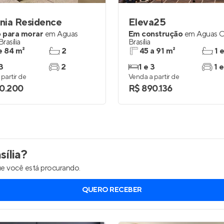
nia Residence
Eleva25
 para morar
em
Águas
Em construção
em
Águas C
Brasília
Brasília
e 84 m²
2
45 a 91 m²
1 
3
2
1 e 3
1 e
partir de
Venda a partir de
0.200
R$ 890.136
ília
?
e você está procurando.
QUERO RECEBER