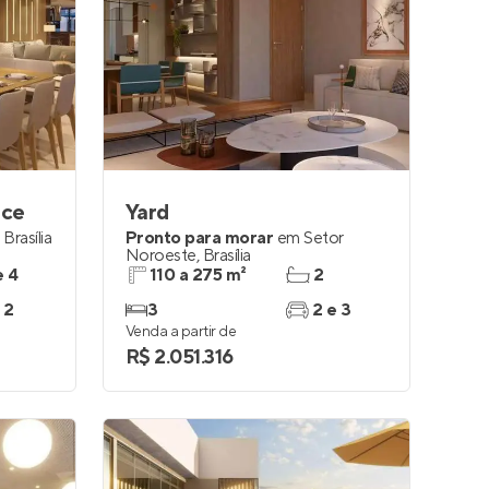
nce
Yard
,
Brasília
Pronto para morar
em
Setor
Noroeste
,
Brasília
e 4
110 a 275 m²
2
 2
3
2 e 3
Venda a partir de
R$ 2.051.316