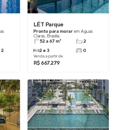
LÉT Parque
as
Pronto para morar
em
Águas
Claras
,
Brasília
52 a 67 m²
2
 2
2 e 3
0
Venda a partir de
R$ 667.279