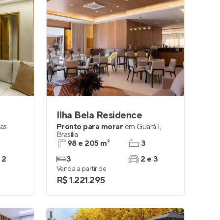
Ilha Bela Residence
as
Pronto para morar
em
Guará I
,
Brasília
98 e 205 m²
3
 2
3
2 e 3
Venda a partir de
R$ 1.221.295