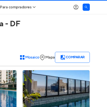
Para compradores
a - DF
Buscar um imóvel novo
Meu perfil
Calcule seu Poder de Compra
Imóveis Visualizados
Comprar x Alugar
Imóveis Contatados
Mosaico
Mapa
COMPARAR
Correção do INCC
Clientes
Entrar no Apto
Simulador de Financiamento
Encontre um corretor
Entrar no Apto