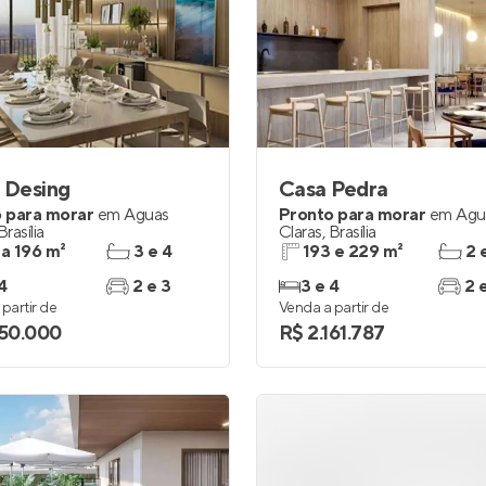
 Desing
Casa Pedra
 para morar
em
Águas
Pronto para morar
em
Águ
Brasília
Claras
,
Brasília
 a 196 m²
3 e 4
193 e 229 m²
2 
4
2 e 3
3 e 4
2 
partir de
Venda a partir de
150.000
R$ 2.161.787