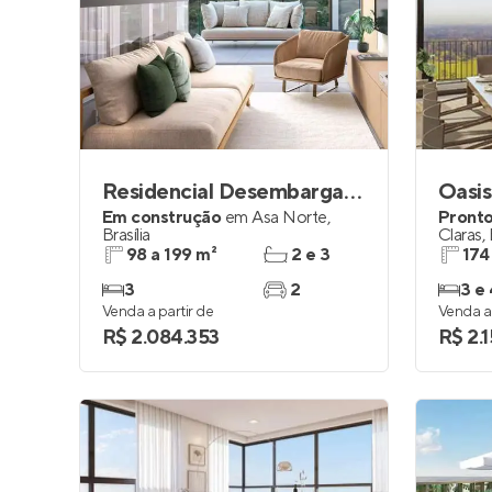
Residencial Desembargador Souza Prudente
Oasis
Em construção
em
Asa Norte
,
Pronto
Brasília
Claras
,
98 a 199 m²
2 e 3
174
3
2
3 e 
Venda a partir de
Venda a 
R$ 2.084.353
R$ 2.