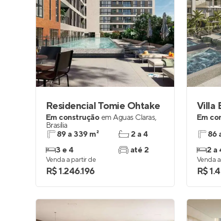
Residencial Tomie Ohtake
Villa
Em construção
em
Águas Claras
,
Em co
Brasília
89 a 339 m²
2 a 4
86 
3 e 4
até 2
2 a 
Venda a partir de
Venda a 
R$ 1.246.196
R$ 1.