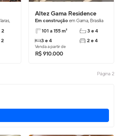
Altez Gama Residence
laras
,
Em construção
em
Gama
,
Brasília
e 2
101 a 155 m²
3 e 4
 2
3 e 4
2 e 4
Venda a partir de
R$ 910.000
Página
2