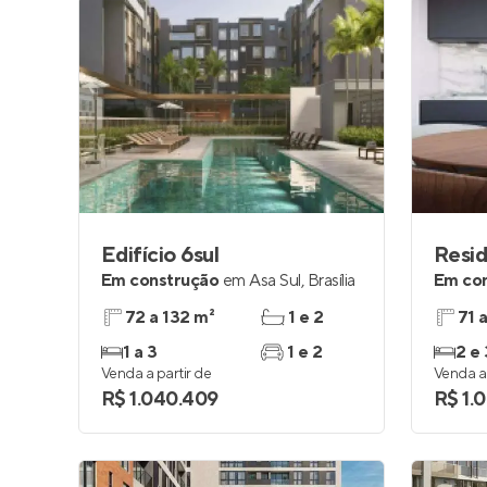
Edifício 6sul
Em construção
em
Asa Sul
,
Brasília
Em co
72 a 132 m²
1 e 2
71 
1 a 3
1 e 2
2 e 
Venda a partir de
Venda a 
R$ 1.040.409
R$ 1.