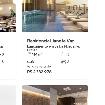
Residencial Janete Vaz
as
Lançamento
em
Setor Noroeste
,
Brasília
e 3
114 m²
3
e 3
3
2
Venda a partir de
R$ 2.332.978