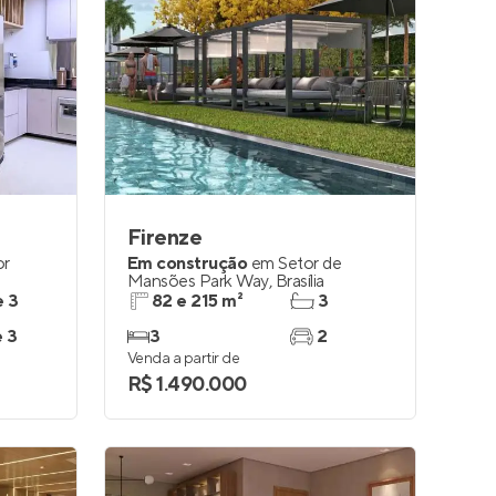
Firenze
or
Em construção
em
Setor de
Mansões Park Way
,
Brasília
e 3
82 e 215 m²
3
e 3
3
2
Venda a partir de
R$ 1.490.000