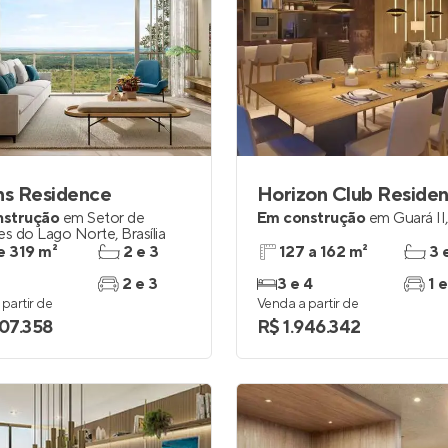
ns Residence
Horizon Club Reside
nstrução
em
Setor de
Em construção
em
Guará II
s do Lago Norte
,
Brasília
e 319 m²
2 e 3
127 a 162 m²
3 
2 e 3
3 e 4
1 e
partir de
Venda a partir de
907.358
R$ 1.946.342