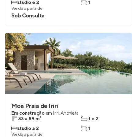
studio e 2
1
Venda a partir de
Sob Consulta
Moa Praia de Iriri
Em construção
em
Iriri
,
Anchieta
33 a 89 m²
1 e 2
studio a 2
1
Venda a partir de