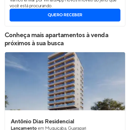
Vamos enviar por WhatsApp novos imóveis do jeito que
você está procurando.
QUERO RECEBER
Conheça mais apartamentos à venda
próximos à sua busca
Antônio Dias Residencial
Lançamento
em
Muquiçaba
,
Guarapari