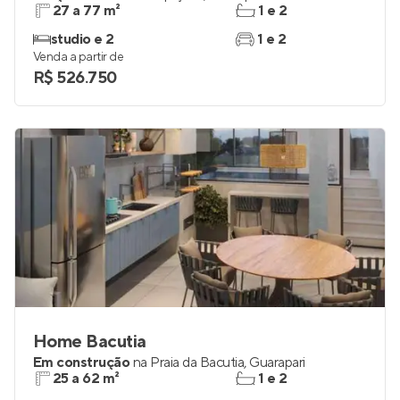
27 a 77 m²
1 e 2
studio e 2
1 e 2
Venda a partir de
R$ 526.750
Home Bacutia
Em construção
na
Praia da Bacutia
,
Guarapari
25 a 62 m²
1 e 2