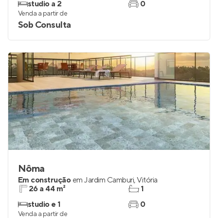
studio a 2
0
Venda a partir de
Sob Consulta
Nôma
Em construção
em
Jardim Camburi
,
Vitória
26 a 44 m²
1
studio e 1
0
Venda a partir de