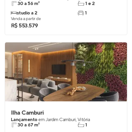
30 a 56 m²
1 e 2
studio a 2
1
Venda a partir de
R$ 553.579
Ilha Camburi
Lançamento
em
Jardim Camburi
,
Vitória
30 a 67 m²
1