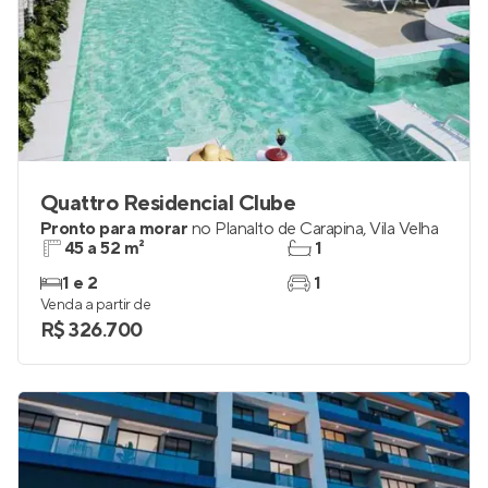
Quattro Residencial Clube
Pronto para morar
no
Planalto de Carapina
,
Vila Velha
45 a 52 m²
1
1 e 2
1
Venda a partir de
R$ 326.700