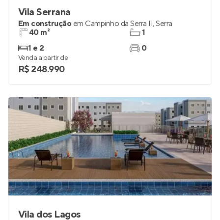
Vila Serrana
Em construção
em
Campinho da Serra II
,
Serra
40 m²
1
1 e 2
0
Venda a partir de
R$ 248.990
Vila dos Lagos