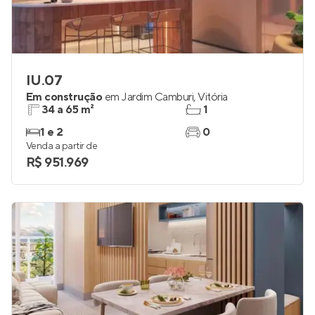
IU.07
Em construção
em
Jardim Camburi
,
Vitória
34 a 65 m²
1
1 e 2
0
Venda a partir de
R$ 951.969