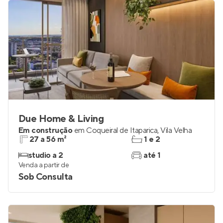
Due Home & Living
Em construção
em
Coqueiral de Itaparica
,
Vila Velha
27 a 56 m²
1 e 2
studio a 2
até 1
Venda a partir de
Sob Consulta