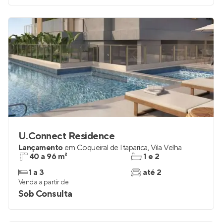
U.Connect Residence
Lançamento
em
Coqueiral de Itaparica
,
Vila Velha
40 a 96 m²
1 e 2
1 a 3
até 2
Venda a partir de
Sob Consulta