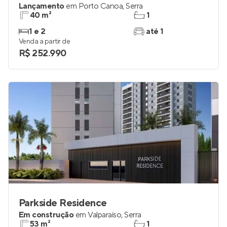
Lançamento
em
Porto Canoa
,
Serra
40 m²
1
1 e 2
até 1
Venda a partir de
R$ 252.990
Parkside Residence
Em construção
em
Valparaíso
,
Serra
53 m²
1