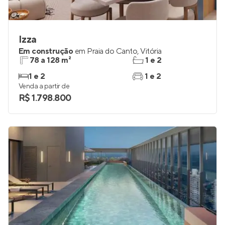
Izza
Em construção
em
Praia do Canto
,
Vitória
78 a 128 m²
1 e 2
1 e 2
1 e 2
Venda a partir de
R$ 1.798.800