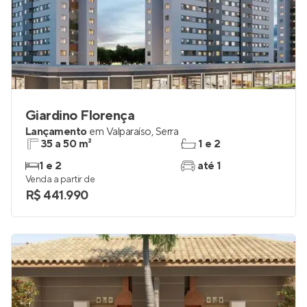
Giardino Florença
Lançamento
em
Valparaíso
,
Serra
35 a 50 m²
1 e 2
1 e 2
até 1
Venda a partir de
R$ 441.990