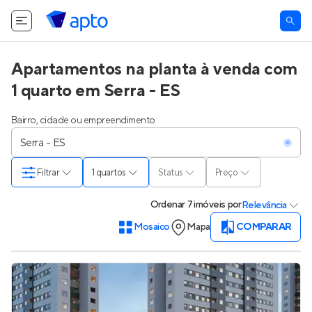
Apartamentos na planta à venda com
1 quarto em Serra - ES
Bairro, cidade ou empreendimento
Filtrar
1 quartos
Status
Preço
Ordenar
7 imóveis
por
Relevância
Mosaico
Mapa
COMPARAR