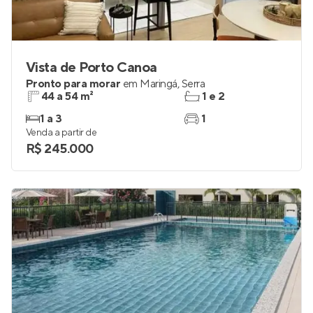
Vista de Porto Canoa
Pronto para morar
em
Maringá
,
Serra
44 a 54 m²
1 e 2
1 a 3
1
Venda a partir de
R$ 245.000