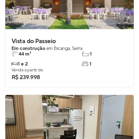
Vista do Passeio
Em construção
em
Bicanga
,
Serra
44 m²
1
1 e 2
1
Venda a partir de
R$ 239.998