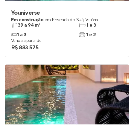
Youniverse
Em construção
em
Enseada do Suá
,
Vitória
39 a 94 m²
1 e 3
1 a 3
1 e 2
Venda a partir de
R$ 883.575