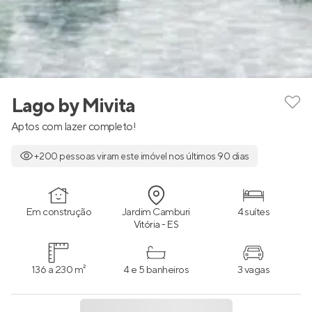
Lago by Mivita
Aptos com lazer completo!
+200 pessoas viram este imóvel nos últimos 90 dias
Em construção
Jardim Camburi
4 suítes
Vitória - ES
136 a 230 m²
4 e 5 banheiros
3 vagas