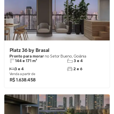
Platz 36 by Brasal
Pronto para morar
no
Setor Bueno
,
Goiânia
144 e 171 m²
3 e 4
3 e 4
2 e 6
Venda a partir de
R$ 1.638.458