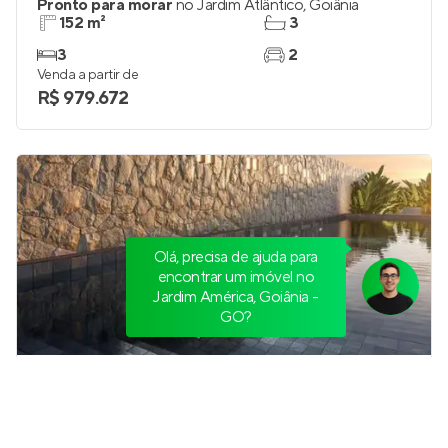
Pronto para morar
no
Jardim Atlântico
,
Goiânia
152 m²
3
3
2
Venda a partir de
R$ 979.672
Olá, precisa de ajuda para
encontrar um imóvel no
Jardim América, Goiânia -
GO?
Artesano Reserva Marista
Pronto para morar
no
Setor Marista
,
Goiânia
152 e 217 m²
3 e 4