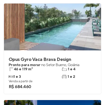
Opus Gyro Vaca Brava Design
Pronto para morar
no
Setor Bueno
,
Goiânia
46 e 119 m²
1 e 4
1 e 3
1 e 2
Venda a partir de
R$ 684.460