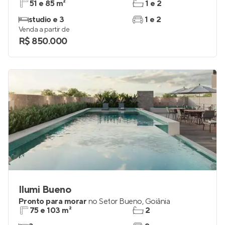
51 e 85 m²
1 e 2
studio e 3
1 e 2
Venda a partir de
R$ 850.000
Ilumi Bueno
Pronto para morar
no
Setor Bueno
,
Goiânia
75 e 103 m²
2