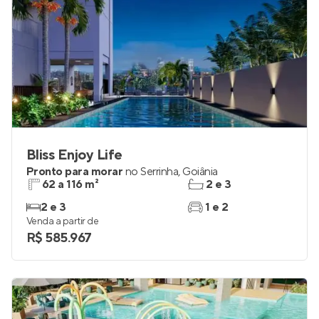
Bliss Enjoy Life
Pronto para morar
no
Serrinha
,
Goiânia
62 a 116 m²
2 e 3
2 e 3
1 e 2
Venda a partir de
R$ 585.967