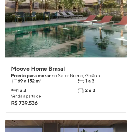
Moove Home Brasal
Pronto para morar
no
Setor Bueno
,
Goiânia
69 a 152 m²
1 a 3
1 a 3
2 e 3
Venda a partir de
R$ 739.536