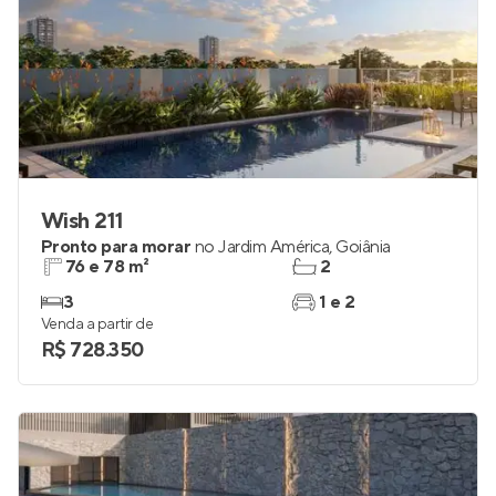
Wish 211
Pronto para morar
no
Jardim América
,
Goiânia
76 e 78 m²
2
3
1 e 2
Venda a partir de
R$ 728.350