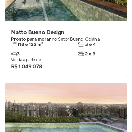
Natto Bueno Design
Pronto para morar
no
Setor Bueno
,
Goiânia
118 e 122 m²
3 e 4
3
2 e 3
Venda a partir de
R$ 1.049.078