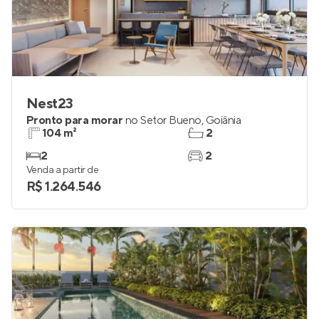
Nest23
Pronto para morar
no
Setor Bueno
,
Goiânia
104 m²
2
2
2
Venda a partir de
R$ 1.264.546