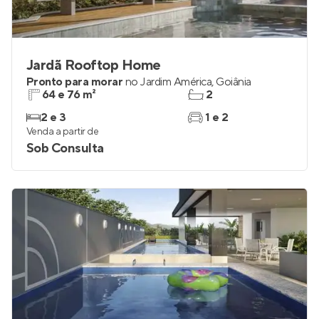
Jardã Rooftop Home
Pronto para morar
no
Jardim América
,
Goiânia
64 e 76 m²
2
2 e 3
1 e 2
Venda a partir de
Sob Consulta