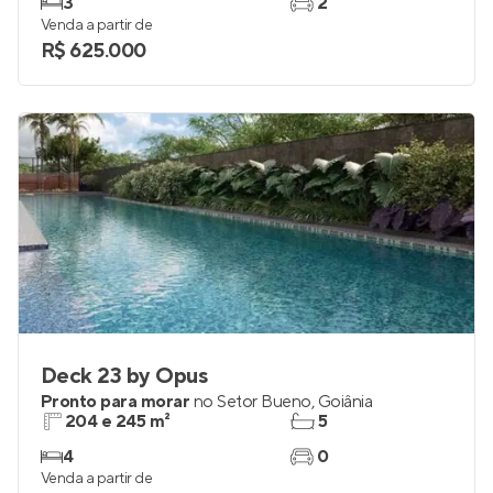
3
2
Venda a partir de
R$ 625.000
Deck 23 by Opus
Pronto para morar
no
Setor Bueno
,
Goiânia
204 e 245 m²
5
4
0
Venda a partir de