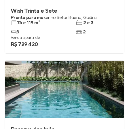
Wish Trinta e Sete
Pronto para morar
no
Setor Bueno
,
Goiânia
76 e 119 m²
2 e 3
3
2
Venda a partir de
R$ 729.420