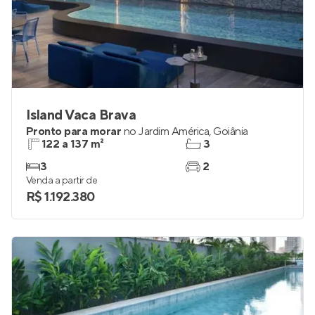
Island Vaca Brava
Pronto para morar
no
Jardim América
,
Goiânia
122 a 137 m²
3
3
2
Venda a partir de
R$ 1.192.380