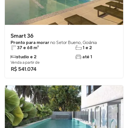
Smart 36
Pronto para morar
no
Setor Bueno
,
Goiânia
37 e 68 m²
1 e 2
studio e 2
até 1
Venda a partir de
R$ 541.074