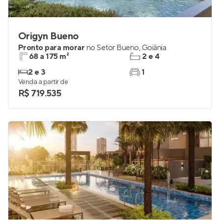
Origyn Bueno
Pronto para morar
no
Setor Bueno
,
Goiânia
68 a 175 m²
2 e 4
2 e 3
1
Venda a partir de
R$ 719.535