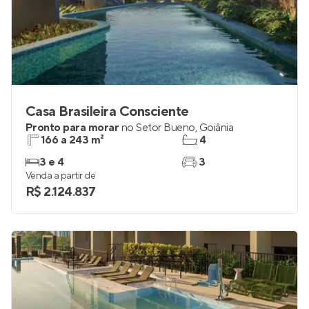
Casa Brasileira Consciente
Pronto para morar
no
Setor Bueno
,
Goiânia
166 a 243 m²
4
3 e 4
3
Venda a partir de
R$ 2.124.837