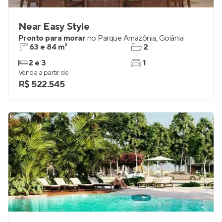
Near Easy Style
Pronto para morar
no
Parque Amazônia
,
Goiânia
63 e 84 m²
2
2 e 3
1
Venda a partir de
R$ 522.545