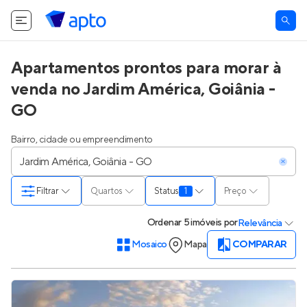
Apartamentos prontos para morar à
venda no Jardim América, Goiânia -
GO
Bairro, cidade ou empreendimento
Filtrar
Quartos
Status
1
Preço
Ordenar
5 imóveis
por
Relevância
Mosaico
Mapa
COMPARAR