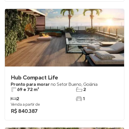
Hub Compact Life
Pronto para morar
no
Setor Bueno
,
Goiânia
69 e 72 m²
2
2
1
Venda a partir de
R$ 840.387