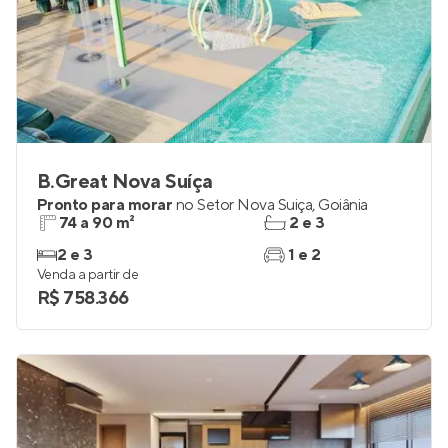
B.Great Nova Suíça
Pronto para morar
no
Setor Nova Suiça
,
Goiânia
74 a 90 m²
2 e 3
2 e 3
1 e 2
Venda a partir de
R$ 758.366