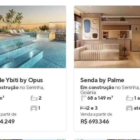
e Ybiti by Opus
Senda by Palme
nstrução
no
Serrinha
,
Em construção
no
Serrinha
,
a
Goiânia
m²
2
68 a 149 m²
1 a
1
2 e 3
at
partir de
Venda a partir de
4.249
R$ 693.346