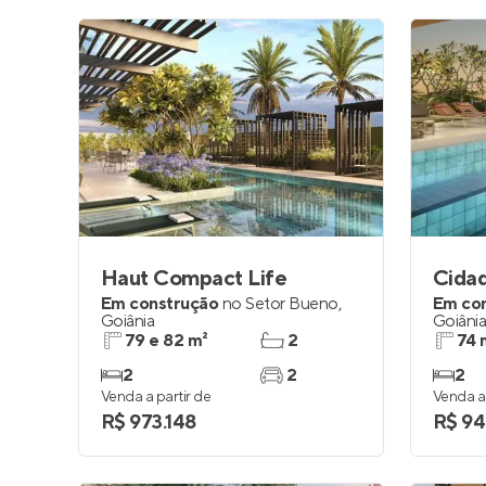
Haut Compact Life
Cidad
Em construção
no
Setor Bueno
,
Em co
Goiânia
Goiâni
79 e 82 m²
2
74 
2
2
2
Venda a partir de
Venda a 
R$ 973.148
R$ 94