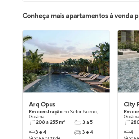
Conheça mais apartamentos à venda p
Arq Opus
City 
Em construção
no
Setor Bueno
,
Em co
Goiânia
Goiâni
208 a 255 m²
3 a 5
280
3 e 4
3 e 4
4
Venda a partir de
Venda a 