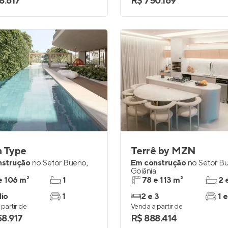
8.617
R$ 750.169
n Type
Terrê by MZN
nstrução
no
Setor Bueno
,
Em construção
no
Setor B
a
Goiânia
e 106 m²
1
78 e 113 m²
2 
dio
1
2 e 3
1 e
partir de
Venda a partir de
58.917
R$ 888.414