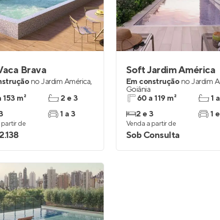
inel de Clientes
Entrar no Painel de Clientes
Entrar no Apto
Vaca Brava
Soft Jardim América
nstrução
no
Jardim América
,
Em construção
no
Jardim A
a
Goiânia
a 153 m²
2 e 3
60 a 119 m²
1 a
3
1 a 3
2 e 3
1 e
partir de
Venda a partir de
2.138
Sob Consulta