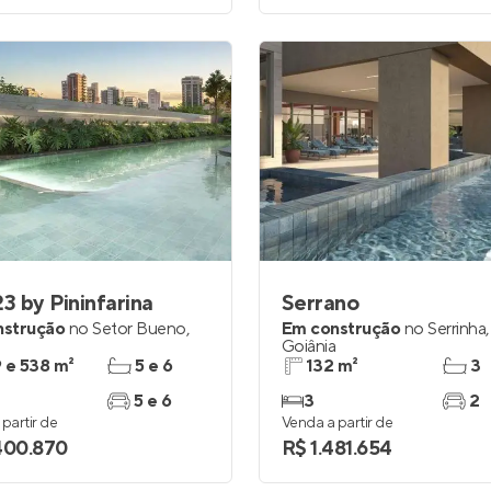
23 by Pininfarina
Serrano
nstrução
no
Setor Bueno
,
Em construção
no
Serrinha
,
a
Goiânia
 e 538 m²
5 e 6
132 m²
3
5 e 6
3
2
partir de
Venda a partir de
400.870
R$ 1.481.654