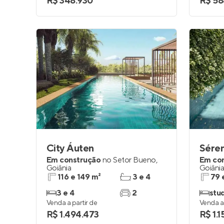
R$ 348.930
R$ 58
City Áuten
Sére
Em construção
no
Setor Bueno
,
Em co
Goiânia
Goiâni
116 e 149 m²
3 e 4
79 
3 e 4
2
stu
Venda a partir de
Venda a 
R$ 1.494.473
R$ 1.1