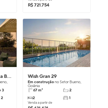
R$ 721.754
Ambiente Terral | Vaca Brava
Wish Gran 29
ueno
,
Em construção
no
Setor Bueno
,
Goiânia
e 3
67 m²
2
 2
2
1
Venda a partir de