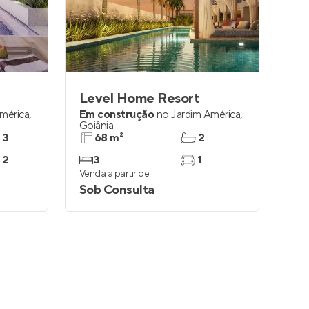
Entrar no Apto
Level Home Resort
mérica
,
Em construção
no
Jardim América
,
Goiânia
 3
68 m²
2
 2
3
1
Venda a partir de
Sob Consulta