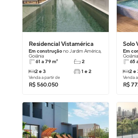
Entrar no Pa
Residencial Vistamérica
Solo 
Em construção
no
Jardim América
,
Em co
Goiânia
Goiâni
61 a 79 m²
2
65 
2 e 3
1 e 2
2 e 
Venda a partir de
Venda a 
R$ 560.050
R$ 77