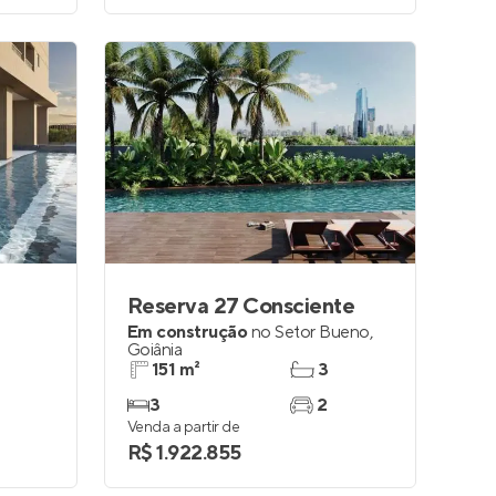
Reserva 27 Consciente
Em construção
no
Setor Bueno
,
Goiânia
151 m²
3
3
2
Venda a partir de
R$ 1.922.855