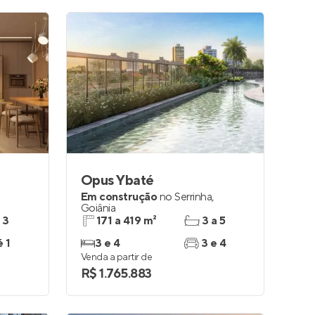
Opus Ybaté
Em construção
no
Serrinha
,
Goiânia
 3
171 a 419 m²
3 a 5
é 1
3 e 4
3 e 4
Venda a partir de
R$ 1.765.883