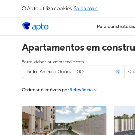
O Apto utiliza cookies.
Saiba mais
.
Para construtoras
Apartamentos em construç
Geração de Le
Geração de Vis
Bairro, cidade ou empreendimento
Qua
Geração de Ve
Ordenar
6 imóveis
por
Relevância
Maiores Const
Parcerias Imobi
Anunciar Imóve