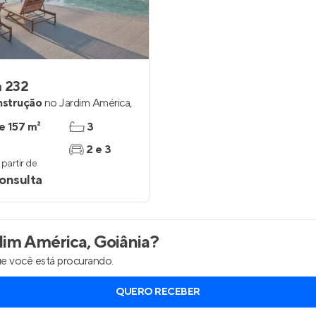
a 232
nstrução
no
Jardim América
,
a
 e 157 m²
3
2 e 3
partir de
onsulta
dim América, Goiânia
?
e você está procurando.
QUERO RECEBER