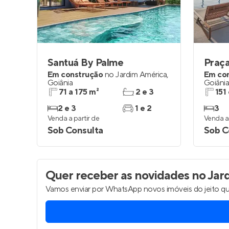
Santuá By Palme
Praç
Em construção
no
Jardim América
,
Em co
Goiânia
Goiâni
71 a 175 m²
2 e 3
151
2 e 3
1 e 2
3
Venda a partir de
Venda a 
Sob Consulta
Sob C
Quer receber as novidades
no Jar
Vamos enviar por WhatsApp novos imóveis do jeito qu