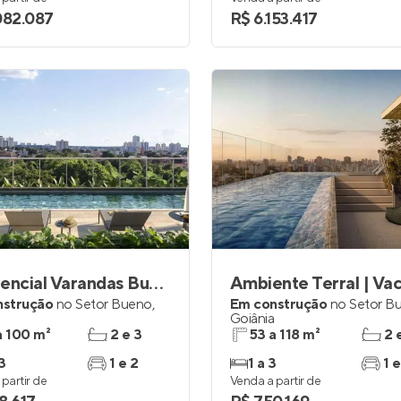
082.087
R$ 6.153.417
Residencial Varandas Bueno
nstrução
no
Setor Bueno
,
Em construção
no
Setor B
a
Goiânia
a 100 m²
2 e 3
53 a 118 m²
2 
3
1 e 2
1 a 3
1 e
partir de
Venda a partir de