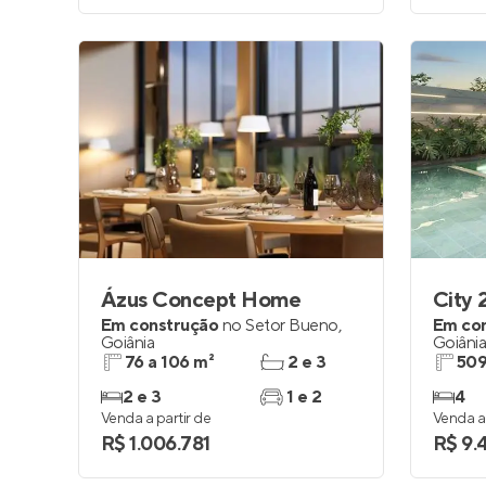
Ázus Concept Home
City 
Em construção
no
Setor Bueno
,
Em co
Goiânia
Goiâni
76 a 106 m²
2 e 3
509
2 e 3
1 e 2
4
Venda a partir de
Venda a 
R$ 1.006.781
R$ 9.