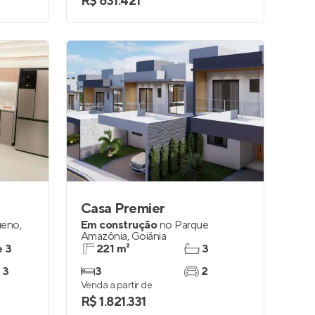
R$ 631.421
Casa Premier
ueno
,
Em construção
no
Parque
Amazônia
,
Goiânia
e 3
221 m²
3
 3
3
2
Venda a partir de
R$ 1.821.331