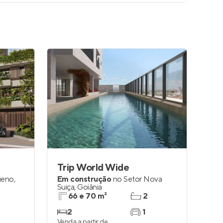
Trip World Wide
ueno
,
Em construção
no
Setor Nova
Suiça
,
Goiânia
66 e 70 m²
2
2
1
Venda a partir de