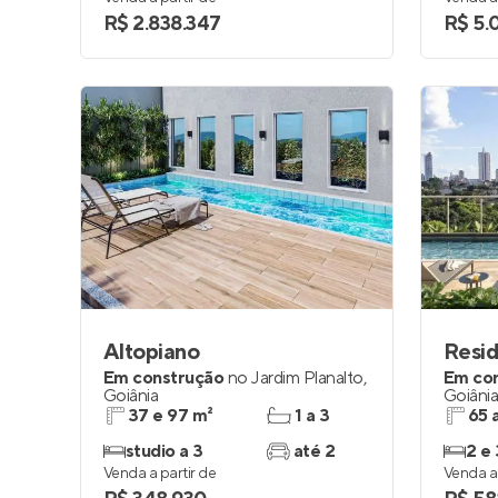
R$ 2.838.347
R$ 5.
Altopiano
Em construção
no
Jardim Planalto
,
Em co
Goiânia
Goiâni
37 e 97 m²
1 a 3
65 
studio a 3
até 2
2 e 
Venda a partir de
Venda a 