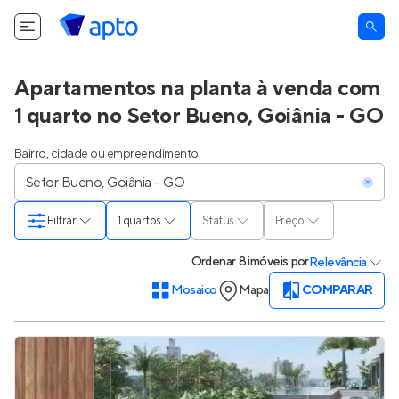
Apartamentos na planta à venda com
1 quarto no Setor Bueno, Goiânia - GO
Bairro, cidade ou empreendimento
Filtrar
1 quartos
Status
Preço
Ordenar
8 imóveis
por
Relevância
Mosaico
Mapa
COMPARAR