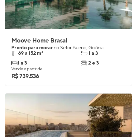
Moove Home Brasal
Pronto para morar
no
Setor Bueno
,
Goiânia
69 a 152 m²
1 a 3
1 a 3
2 e 3
Venda a partir de
R$ 739.536