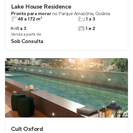
Lake House Residence
Pronto para morar
no
Parque Amazônia
,
Goiânia
48 a 172 m²
1 a 3
1 a 3
1 e 2
Venda a partir de
Sob Consulta
Cult Oxford