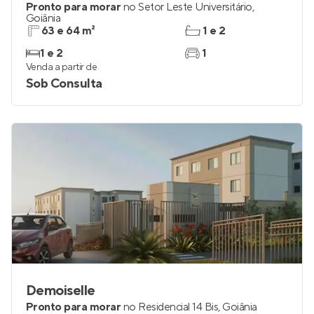
Pronto para morar
no
Setor Leste Universitário
,
Goiânia
63 e 64 m²
1 e 2
1 e 2
1
Venda a partir de
Sob Consulta
Demoiselle
Pronto para morar
no
Residencial 14 Bis
,
Goiânia