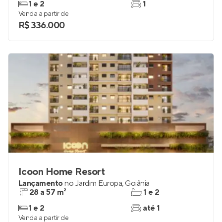
1 e 2
1
Venda a partir de
R$ 336.000
Icoon Home Resort
Lançamento
no
Jardim Europa
,
Goiânia
28 a 57 m²
1 e 2
1 e 2
até 1
Venda a partir de