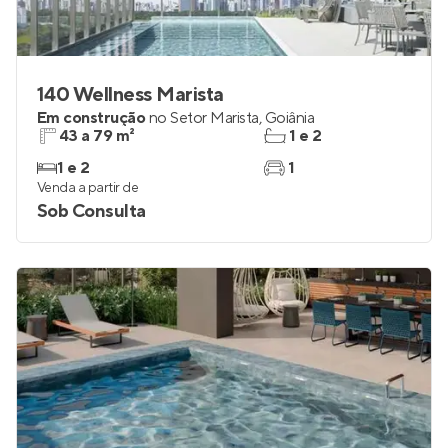
140 Wellness Marista
Em construção
no
Setor Marista
,
Goiânia
43 a 79 m²
1 e 2
1 e 2
1
Venda a partir de
Sob Consulta