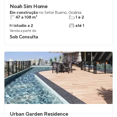
Noah Sim Home
Em construção
no
Setor Bueno
,
Goiânia
47 a 108 m²
1 e 2
studio a 2
até 1
Venda a partir de
Sob Consulta
Urban Garden Residence