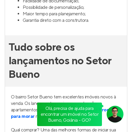
Facilidade de documentação;
Possibilidade de personalização;
Maior tempo para planejamento;
Garantia direto com a construtora.
Tudo sobre os
lançamentos no Setor
Bueno
O bairro Setor Bueno tem excelentes imóveis novos à
venda. Os lançamentos mais procurados são
Olá, precisa de ajuda para
apartamentos, em estágio
Em construção
e
Pronto
encontrar um imóvel no Setor
para morar
no Setor Bueno.
Bueno, Goiânia - GO?
Qual comprar? Uma das melhores formas de iniciar sua