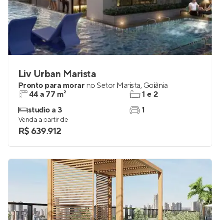
Liv Urban Marista
Pronto para morar
no
Setor Marista
,
Goiânia
44 a 77 m²
1 e 2
studio a 3
1
Venda a partir de
R$ 639.912