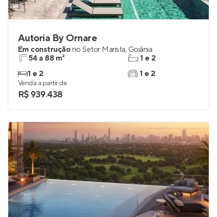
Autoria By Ornare
Em construção
no
Setor Marista
,
Goiânia
54 a 88 m²
1 e 2
1 e 2
1 e 2
Venda a partir de
R$ 939.438