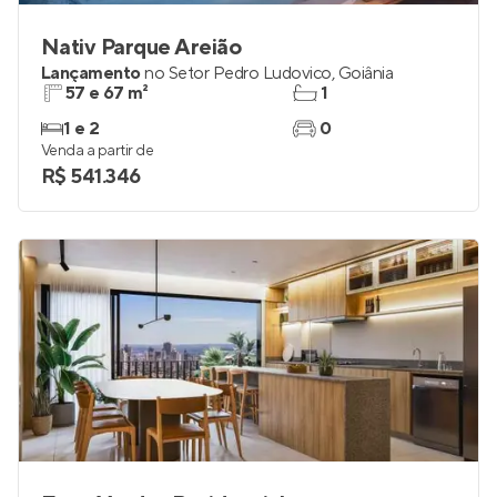
Nativ Parque Areião
Lançamento
no
Setor Pedro Ludovico
,
Goiânia
57 e 67 m²
1
1 e 2
0
Venda a partir de
R$ 541.346