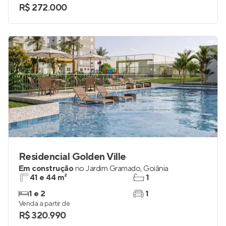
R$ 272.000
Residencial Golden Ville
Em construção
no
Jardim Gramado
,
Goiânia
41 e 44 m²
1
1 e 2
1
Venda a partir de
R$ 320.990