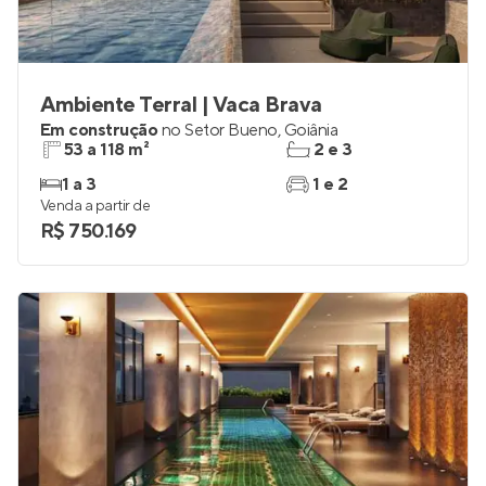
Ambiente Terral | Vaca Brava
Em construção
no
Setor Bueno
,
Goiânia
53 a 118 m²
2 e 3
1 a 3
1 e 2
Venda a partir de
R$ 750.169