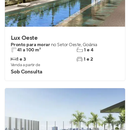
Lux Oeste
Pronto para morar
no
Setor Oeste
,
Goiânia
41 a 100 m²
1 e 4
1 e 3
1 e 2
Venda a partir de
Sob Consulta