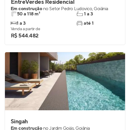
EntreVerdes Residencial
Em construção
no
Setor Pedro Ludovico
,
Goiânia
50 a 118 m²
1 a 3
1 a 3
até 1
Venda a partir de
R$ 544.482
Singah
Em construção
no
Jardim Goiás
,
Goiânia