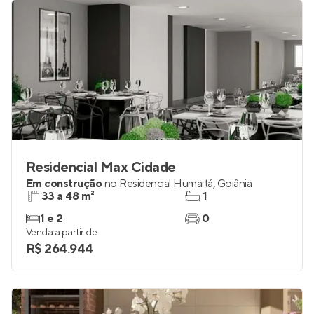
Residencial Max Cidade
Em construção
no
Residencial Humaitá
,
Goiânia
33 a 48 m²
1
1 e 2
0
Venda a partir de
R$ 264.944