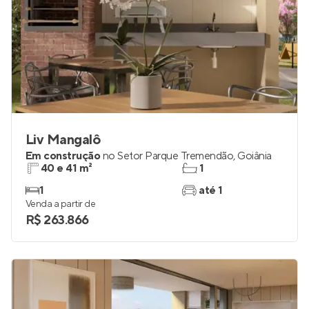
Liv Mangalô
Em construção
no
Setor Parque Tremendão
,
Goiânia
40 e 41 m²
1
1
até 1
Venda a partir de
R$ 263.866