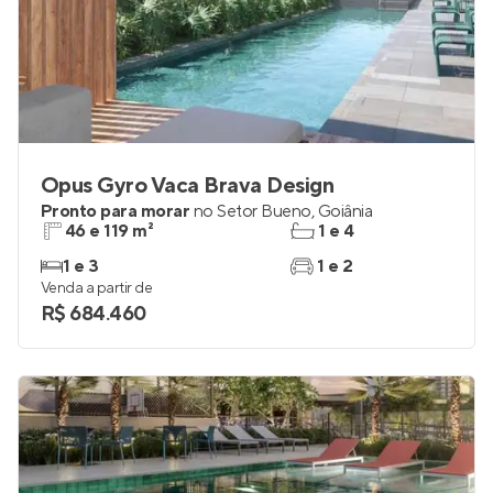
Opus Gyro Vaca Brava Design
Pronto para morar
no
Setor Bueno
,
Goiânia
46 e 119 m²
1 e 4
1 e 3
1 e 2
Venda a partir de
R$ 684.460