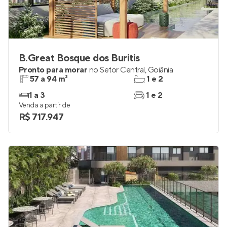
B.Great Bosque dos Buritis
Pronto para morar
no
Setor Central
,
Goiânia
57 a 94 m²
1 e 2
1 a 3
1 e 2
Venda a partir de
R$ 717.947