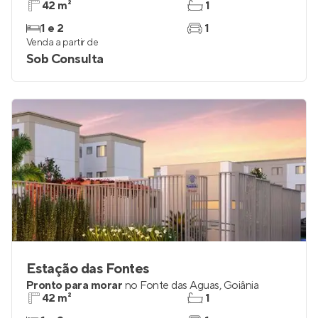
42 m²
1
1 e 2
1
Venda a partir de
Sob Consulta
Estação das Fontes
Pronto para morar
no
Fonte das Águas
,
Goiânia
42 m²
1