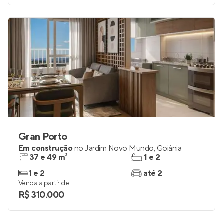
Gran Porto
Em construção
no
Jardim Novo Mundo
,
Goiânia
37 e 49 m²
1 e 2
1 e 2
até 2
Venda a partir de
R$ 310.000