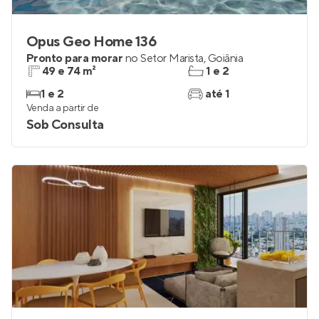
Opus Geo Home 136
Pronto para morar
no
Setor Marista
,
Goiânia
49 e 74 m²
1 e 2
1 e 2
até 1
Venda a partir de
Sob Consulta