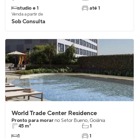
studio e 1
até 1
Venda a partir de
Sob Consulta
World Trade Center Residence
Pronto para morar
no
Setor Bueno
,
Goiânia
45 m²
1
1
1