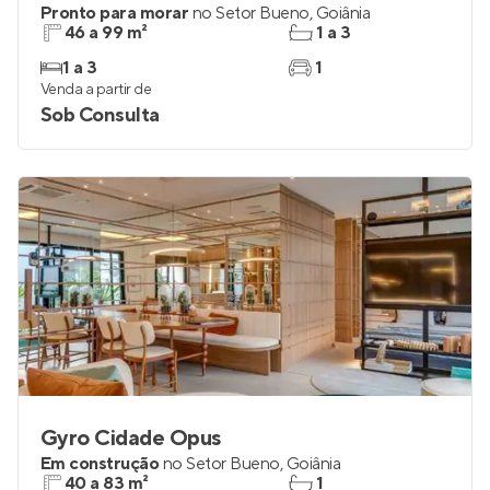
Pronto para morar
no
Setor Bueno
,
Goiânia
46 a 99 m²
1 a 3
1 a 3
1
Venda a partir de
Sob Consulta
Gyro Cidade Opus
Em construção
no
Setor Bueno
,
Goiânia
40 a 83 m²
1