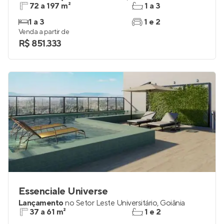
72 a 197 m²
1 a 3
1 a 3
1 e 2
Venda a partir de
R$ 851.333
Essenciale Universe
Lançamento
no
Setor Leste Universitário
,
Goiânia
37 a 61 m²
1 e 2