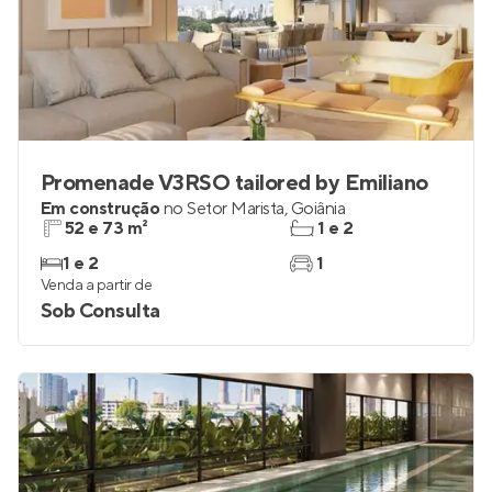
Promenade V3RSO tailored by Emiliano
Em construção
no
Setor Marista
,
Goiânia
52 e 73 m²
1 e 2
1 e 2
1
Venda a partir de
Sob Consulta