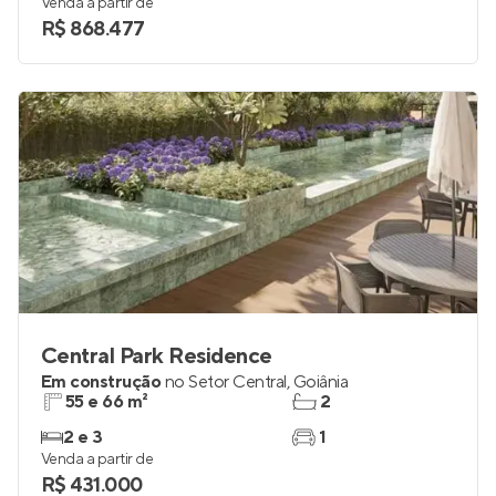
Venda a partir de
R$ 868.477
Central Park Residence
Em construção
no
Setor Central
,
Goiânia
55 e 66 m²
2
2 e 3
1
Venda a partir de
R$ 431.000