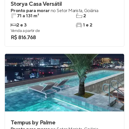
Storya Casa Versátil
Pronto para morar
no
Setor Marista
,
Goiânia
71 a 131 m²
2
2 e 3
1 e 2
Venda a partir de
R$ 816.768
Tempus by Palme