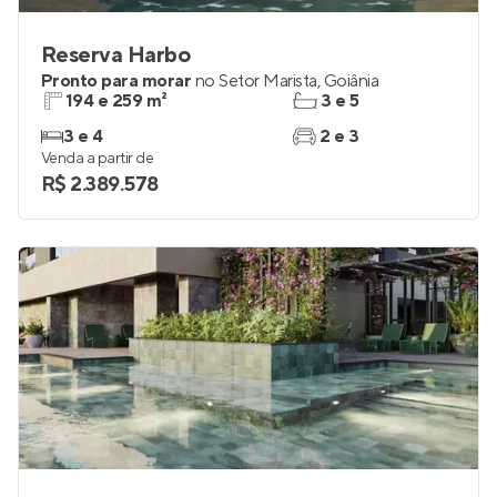
Reserva Harbo
Pronto para morar
no
Setor Marista
,
Goiânia
194 e 259 m²
3 e 5
3 e 4
2 e 3
Venda a partir de
R$ 2.389.578