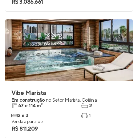
R$ 3.086.661
Vibe Marista
Em construção
no
Setor Marista
,
Goiânia
67 e 114 m²
2
2 e 3
1
Venda a partir de
R$ 811.209