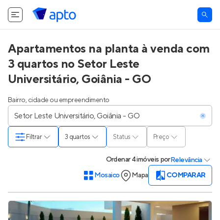
Apartamentos na planta à venda com
3 quartos no Setor Leste
Universitário, Goiânia - GO
Bairro, cidade ou empreendimento
Filtrar
3 quartos
Status
Preço
Ordenar
4 imóveis
por
Relevância
Mosaico
Mapa
COMPARAR