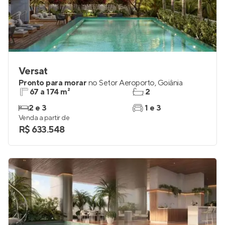
Versat
Pronto para morar
no
Setor Aeroporto
,
Goiânia
67 a 174 m²
2
2 e 3
1 e 3
Venda a partir de
R$ 633.548