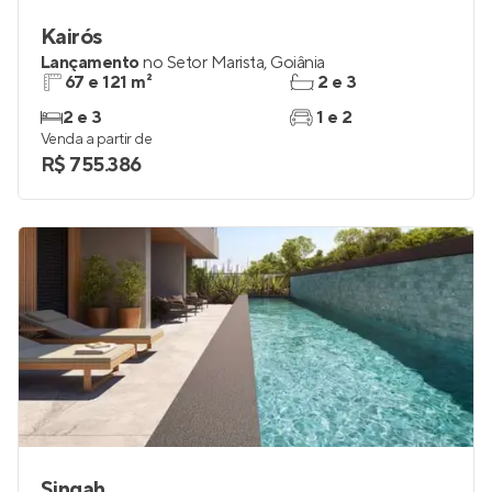
Kairós
Lançamento
no
Setor Marista
,
Goiânia
67 e 121 m²
2 e 3
2 e 3
1 e 2
Venda a partir de
R$ 755.386
Singah