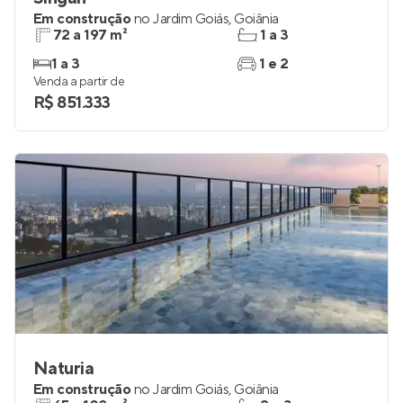
Em construção
no
Jardim Goiás
,
Goiânia
72 a 197 m²
1 a 3
1 a 3
1 e 2
Venda a partir de
R$ 851.333
Naturia
Em construção
no
Jardim Goiás
,
Goiânia