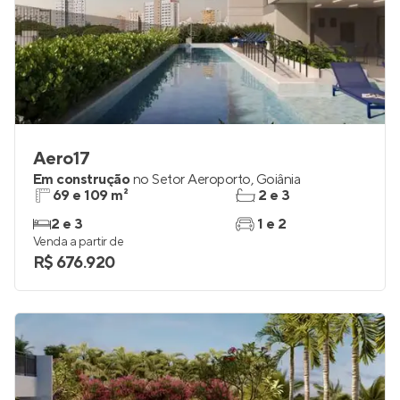
Aero17
Em construção
no
Setor Aeroporto
,
Goiânia
69 e 109 m²
2 e 3
2 e 3
1 e 2
Venda a partir de
R$ 676.920