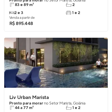
Pronto para morar
no
Setor Marista
,
Goiânia
83 e 89 m²
2
2 e 3
1 e 2
Venda a partir de
R$ 895.448
Liv Urban Marista
Pronto para morar
no
Setor Marista
,
Goiânia
44 a 77 m²
1 e 2