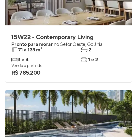
15W22 - Contemporary Living
Pronto para morar
no
Setor Oeste
,
Goiânia
71 a 135 m²
2
3 e 4
1 e 2
Venda a partir de
R$ 785.200