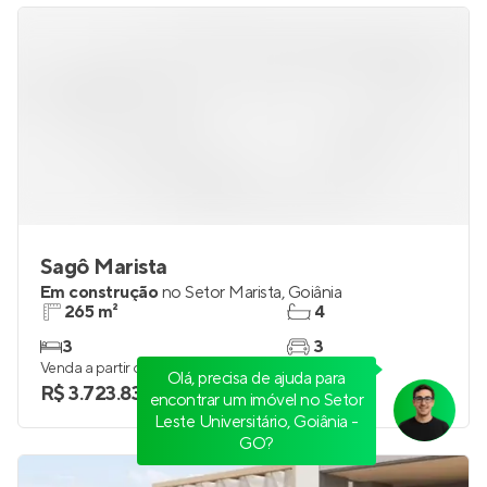
Sagô Marista
Em construção
no
Setor Marista
,
Goiânia
265 m²
4
3
3
Venda a partir de
Olá, precisa de ajuda para
R$ 3.723.838
encontrar um imóvel no Setor
Leste Universitário, Goiânia -
GO?