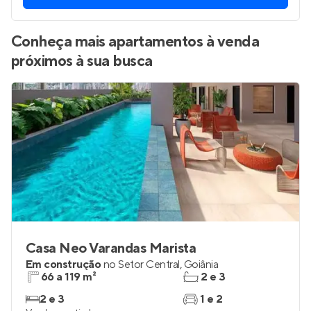
Conheça mais apartamentos à venda
próximos à sua busca
Casa Neo Varandas Marista
Em construção
no
Setor Central
,
Goiânia
66 a 119 m²
2 e 3
2 e 3
1 e 2