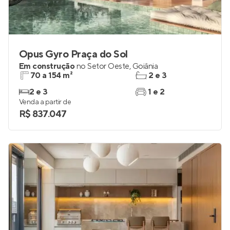
Opus Gyro Praça do Sol
Em construção
no
Setor Oeste
,
Goiânia
70 a 154 m²
2 e 3
2 e 3
1 e 2
Venda a partir de
R$ 837.047