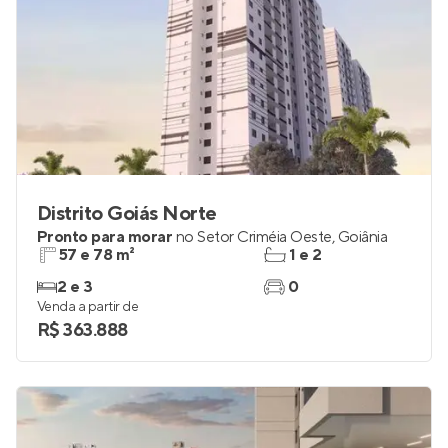
Distrito Goiás Norte
Pronto para morar
no
Setor Criméia Oeste
,
Goiânia
57 e 78 m²
1 e 2
2 e 3
0
Venda a partir de
R$ 363.888