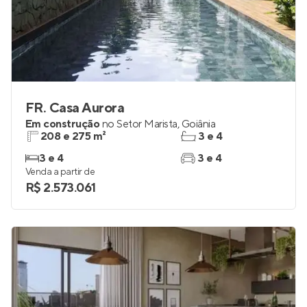
FR. Casa Aurora
Em construção
no
Setor Marista
,
Goiânia
208 e 275 m²
3 e 4
3 e 4
3 e 4
Venda a partir de
R$ 2.573.061