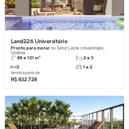
Land226 Universitário
Pronto para morar
no
Setor Leste Universitário
,
Goiânia
88 e 101 m²
2 e 3
3
1 e 2
Venda a partir de
R$ 832.728