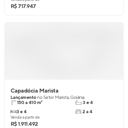
R$ 717.947
Capadócia Marista
Lançamento
no
Setor Marista
,
Goiânia
150 a 410 m²
3 e 4
3 e 4
2 a 4
Venda a partir de
R$ 1.911.492