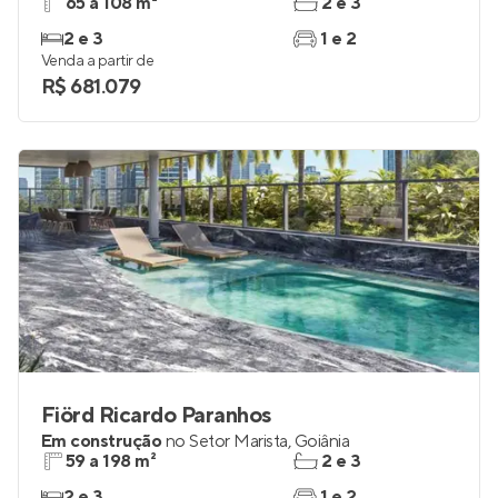
65 a 108 m²
2 e 3
2 e 3
1 e 2
Venda a partir de
R$ 681.079
Fiörd Ricardo Paranhos
Em construção
no
Setor Marista
,
Goiânia
59 a 198 m²
2 e 3
2 e 3
1 e 2