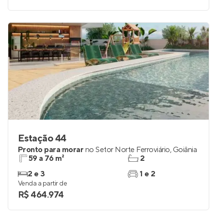
Estação 44
Pronto para morar
no
Setor Norte Ferroviário
,
Goiânia
59 a 76 m²
2
2 e 3
1 e 2
Venda a partir de
R$ 464.974