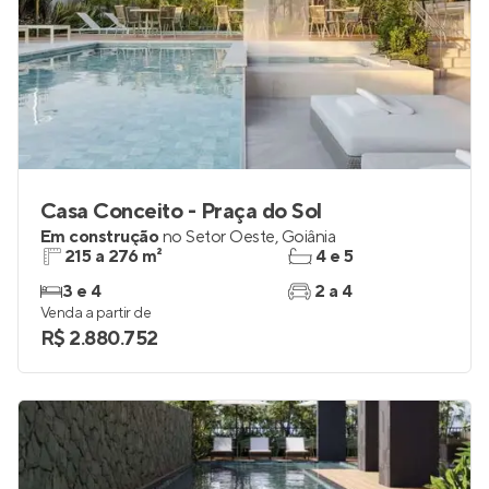
Casa Conceito - Praça do Sol
Em construção
no
Setor Oeste
,
Goiânia
215 a 276 m²
4 e 5
3 e 4
2 a 4
Venda a partir de
R$ 2.880.752