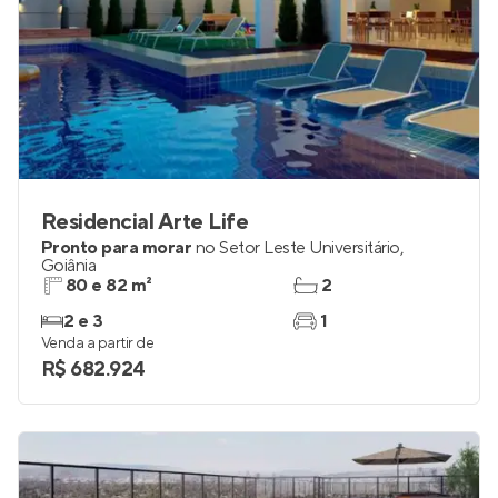
Residencial Arte Life
Pronto para morar
no
Setor Leste Universitário
,
Goiânia
80 e 82 m²
2
2 e 3
1
Venda a partir de
R$ 682.924