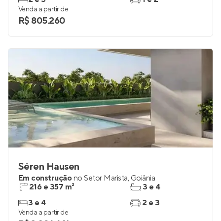
Venda a partir de
R$ 805.260
Séren Hausen
Em construção
no
Setor Marista
,
Goiânia
216 e 357 m²
3 e 4
3 e 4
2 e 3
Venda a partir de