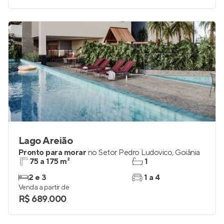
Lago Areião
Pronto para morar
no
Setor Pedro Ludovico
,
Goiânia
75 a 175 m²
1
2 e 3
1 a 4
Venda a partir de
R$ 689.000