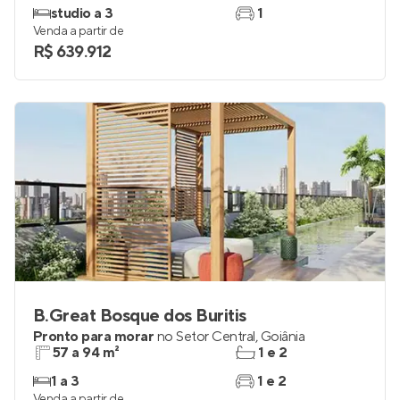
studio a 3
1
Venda a partir de
R$ 639.912
B.Great Bosque dos Buritis
Pronto para morar
no
Setor Central
,
Goiânia
57 a 94 m²
1 e 2
1 a 3
1 e 2
Venda a partir de