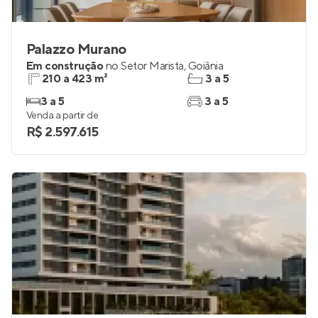
Palazzo Murano
Em construção
no
Setor Marista
,
Goiânia
210 a 423 m²
3 a 5
3 a 5
3 a 5
Venda a partir de
R$ 2.597.615