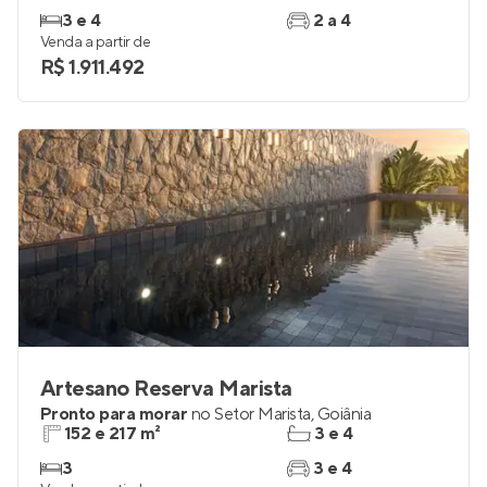
Capadócia Marista
Lançamento
no
Setor Marista
,
Goiânia
150 a 410 m²
3 e 4
3 e 4
2 a 4
Venda a partir de
R$ 1.911.492
Artesano Reserva Marista
Pronto para morar
no
Setor Marista
,
Goiânia