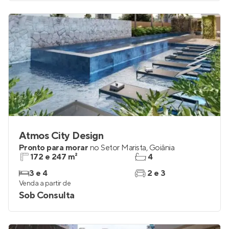
Venda a partir de
Sob Consulta
Atmos City Design
Pronto para morar
no
Setor Marista
,
Goiânia
172 e 247 m²
4
3 e 4
2 e 3
Venda a partir de
Sob Consulta