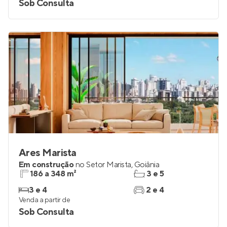
3 e 4
3 e 4
Venda a partir de
Sob Consulta
Ares Marista
Em construção
no
Setor Marista
,
Goiânia
186 a 348 m²
3 e 5
3 e 4
2 e 4