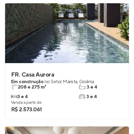
R$ 2.389.578
FR. Casa Aurora
Em construção
no
Setor Marista
,
Goiânia
208 e 275 m²
3 e 4
3 e 4
3 e 4
Venda a partir de
R$ 2.573.061