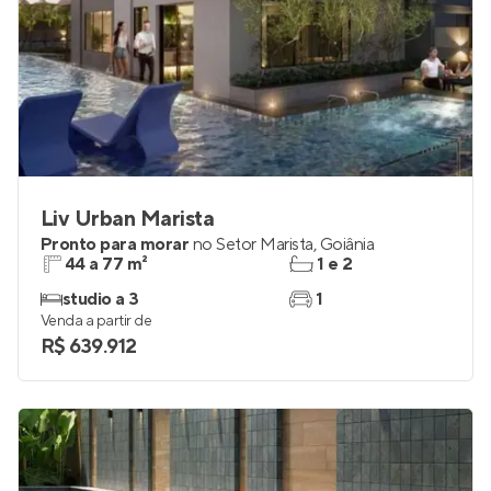
Liv Urban Marista
Pronto para morar
no
Setor Marista
,
Goiânia
44 a 77 m²
1 e 2
studio a 3
1
Venda a partir de
R$ 639.912