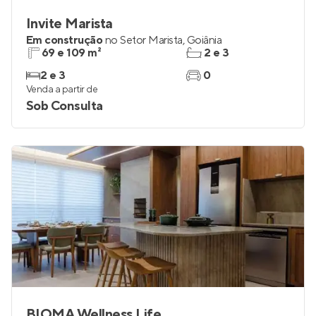
Invite Marista
Em construção
no
Setor Marista
,
Goiânia
69 e 109 m²
2 e 3
2 e 3
0
Venda a partir de
Sob Consulta