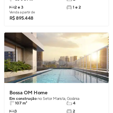
Tempus by Palme
Pronto para morar
no
Setor Marista
,
Goiânia
83 e 89 m²
2
2 e 3
1 e 2
Venda a partir de
R$ 895.448
Bossa OM Home