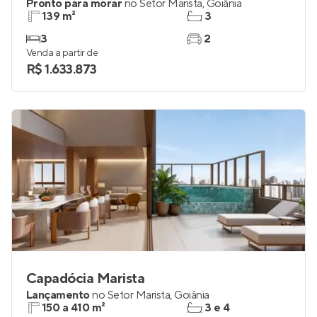
Opus Gyro Ricardo Paranhos
Pronto para morar
no
Setor Marista
,
Goiânia
139 m²
3
3
2
Venda a partir de
R$ 1.633.873