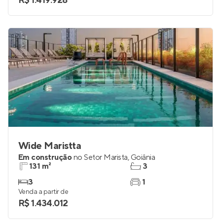
3 e 4
2 e 4
Venda a partir de
R$ 1.419.928
Wide Maristta
Em construção
no
Setor Marista
,
Goiânia
131 m²
3
3
1
Venda a partir de