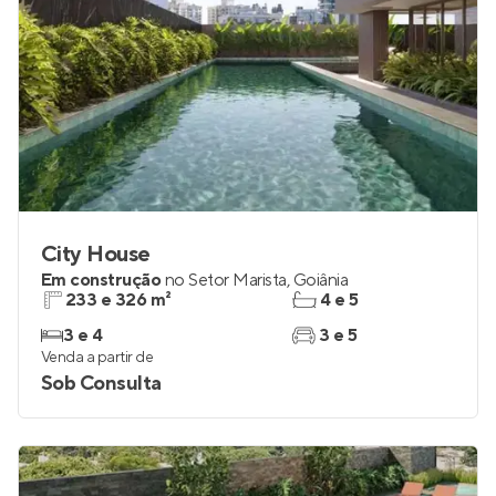
City House
Em construção
no
Setor Marista
,
Goiânia
233 e 326 m²
4 e 5
3 e 4
3 e 5
Venda a partir de
Sob Consulta