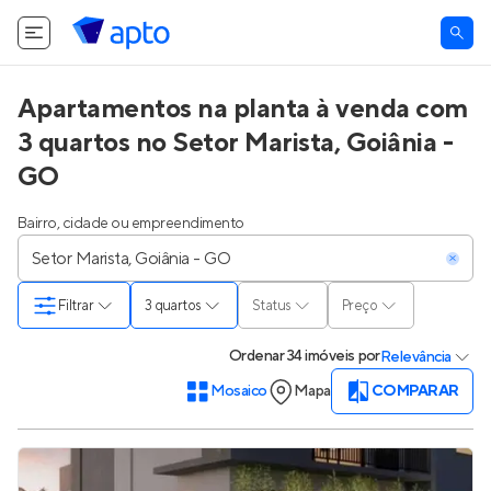
O Apto utiliza cookies.
Saiba mais
.
Tudo bem
Apartamentos na planta à venda com
3 quartos no Setor Marista, Goiânia -
GO
Bairro, cidade ou empreendimento
Filtrar
3 quartos
Status
Preço
Ordenar
34 imóveis
por
Relevância
Mosaico
Mapa
COMPARAR