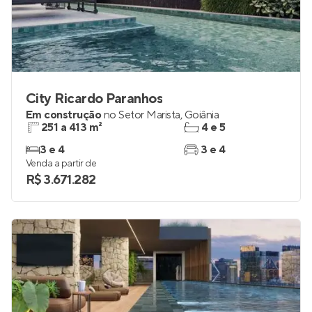
City Ricardo Paranhos
Em construção
no
Setor Marista
,
Goiânia
251 a 413 m²
4 e 5
3 e 4
3 e 4
Venda a partir de
R$ 3.671.282