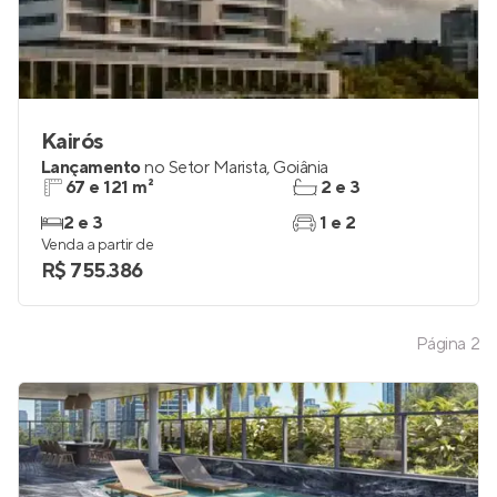
Kairós
Lançamento
no
Setor Marista
,
Goiânia
67 e 121 m²
2 e 3
2 e 3
1 e 2
Venda a partir de
R$ 755.386
Página
2