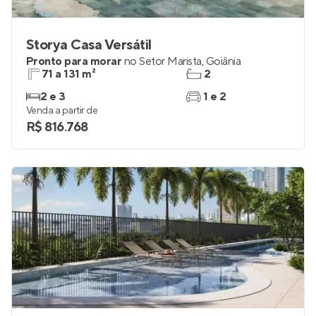
Storya Casa Versátil
Pronto para morar
no
Setor Marista
,
Goiânia
71 a 131 m²
2
2 e 3
1 e 2
Venda a partir de
R$ 816.768