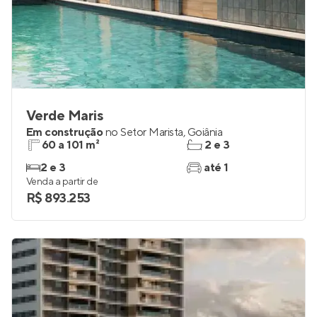
Verde Maris
Em construção
no
Setor Marista
,
Goiânia
60 a 101 m²
2 e 3
2 e 3
até 1
Venda a partir de
R$ 893.253