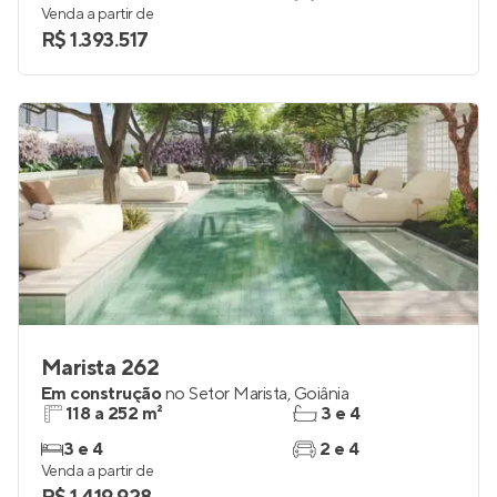
Em construção
no
Setor Marista
,
Goiânia
107 m²
4
3
2
Venda a partir de
R$ 1.393.517
Marista 262
Em construção
no
Setor Marista
,
Goiânia
118 a 252 m²
3 e 4