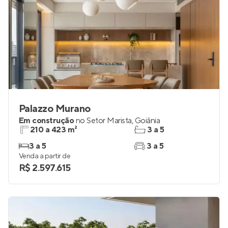
Palazzo Murano
Em construção
no
Setor Marista
,
Goiânia
210 a 423 m²
3 a 5
3 a 5
3 a 5
Venda a partir de
R$ 2.597.615