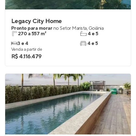
Legacy City Home
Pronto para morar
no
Setor Marista
,
Goiânia
270 a 557 m²
4 e 5
3 e 4
4 e 5
Venda a partir de
R$ 4.116.479