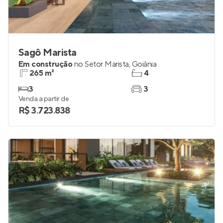
Sagô Marista
Em construção
no
Setor Marista
,
Goiânia
265 m²
4
3
3
Venda a partir de
R$ 3.723.838