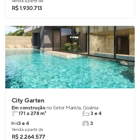
152 e 217 m²
3 e 4
3
3 e 4
Venda a partir de
R$ 1.930.713
City Garten
Em construção
no
Setor Marista
,
Goiânia
171 a 278 m²
3 e 4