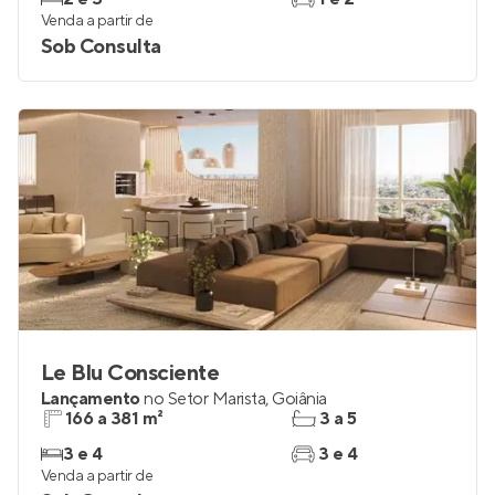
Lançamento
no
Setor Marista
,
Goiânia
78 a 115 m²
2 e 3
2 e 3
1 e 2
Venda a partir de
Sob Consulta
Le Blu Consciente
Lançamento
no
Setor Marista
,
Goiânia
166 a 381 m²
3 a 5