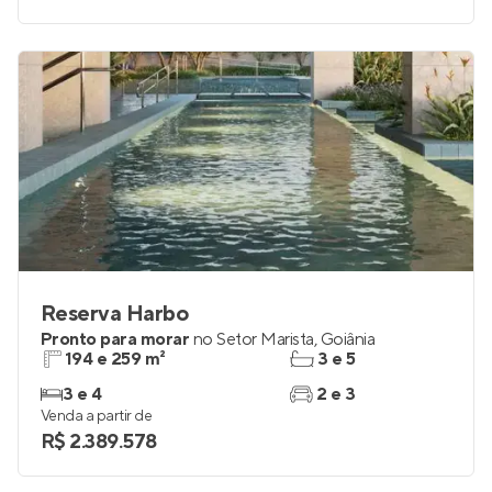
3 e 4
3
Venda a partir de
R$ 2.264.577
Reserva Harbo
Pronto para morar
no
Setor Marista
,
Goiânia
194 e 259 m²
3 e 5
3 e 4
2 e 3
Venda a partir de