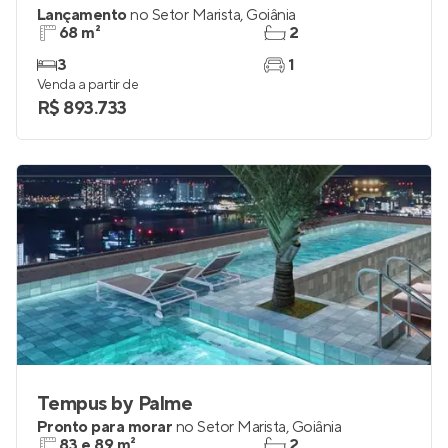
Decô
Lançamento
no
Setor Marista
,
Goiânia
68 m²
2
3
1
Venda a partir de
R$ 893.733