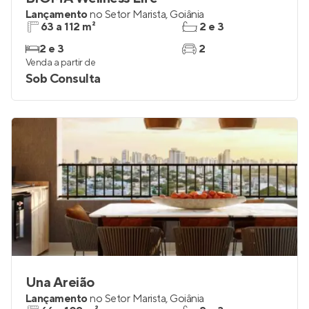
BIOMA Wellness Life
Lançamento
no
Setor Marista
,
Goiânia
63 a 112 m²
2 e 3
2 e 3
2
Venda a partir de
Sob Consulta