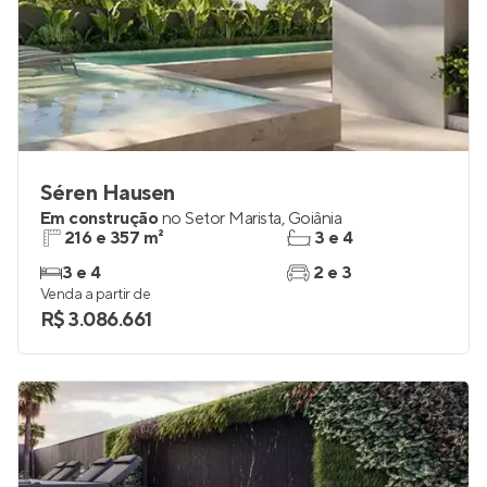
Séren Hausen
Em construção
no
Setor Marista
,
Goiânia
216 e 357 m²
3 e 4
3 e 4
2 e 3
Venda a partir de
R$ 3.086.661