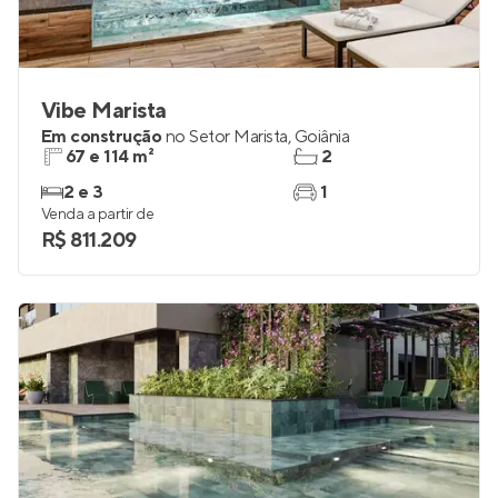
Vibe Marista
Em construção
no
Setor Marista
,
Goiânia
67 e 114 m²
2
2 e 3
1
Venda a partir de
R$ 811.209