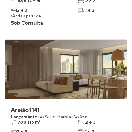
Una Areião
Lançamento
no
Setor Marista
,
Goiânia
66 a 109 m²
2 e 3
2 e 3
1 e 2
Venda a partir de
Sob Consulta
Areião 1141