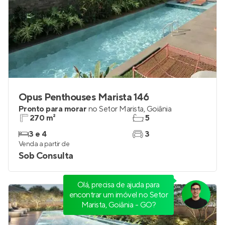
Opus Penthouses Marista 146
Pronto para morar
no
Setor Marista
,
Goiânia
270 m²
5
3 e 4
3
Venda a partir de
Sob Consulta
Olá, precisa de ajuda para
encontrar um imóvel no Setor
Marista, Goiânia - GO?