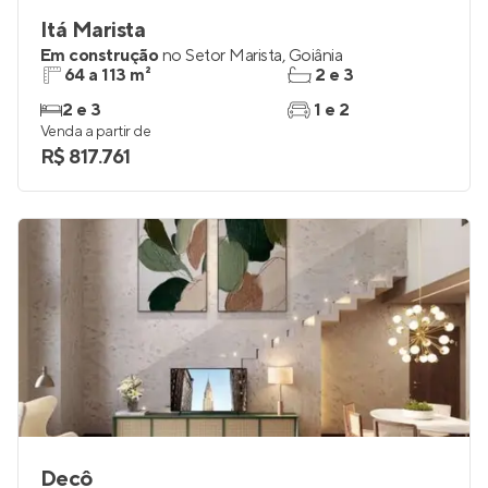
Itá Marista
Em construção
no
Setor Marista
,
Goiânia
64 a 113 m²
2 e 3
2 e 3
1 e 2
Venda a partir de
R$ 817.761