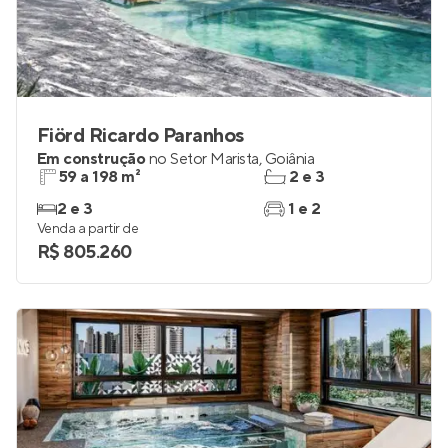
Fiörd Ricardo Paranhos
Em construção
no
Setor Marista
,
Goiânia
59 a 198 m²
2 e 3
2 e 3
1 e 2
Venda a partir de
R$ 805.260