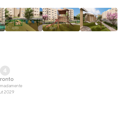
4
ronto
imadamente
ut 2029