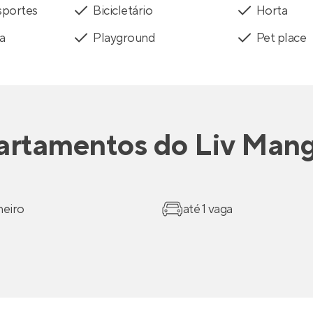
sportes
Bicicletário
Horta
a
Playground
Pet place
artamentos
do
Liv Mang
heiro
até 1 vaga