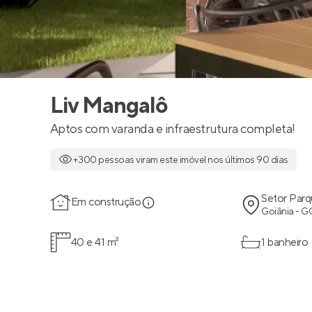
Liv Mangalô
Aptos com varanda e infraestrutura completa!
+300 pessoas viram este imóvel nos últimos 90 dias
Setor Par
Em construção
Goiânia - G
40 e 41 m²
1 banheiro