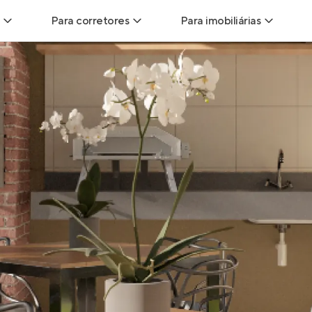
Para corretores
Para imobiliárias
Leads
Leads para Corretores
Leads para Imobiliári
sitas
Corretor+
Hub de imobiliárias
Vendas
Parcerias imobiliárias
Anunciar imóveis
trutoras
Hub de Corretores
iliárias
Perfil Verificado
veis
Anunciar imóveis