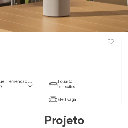
que Tremendão
1 quarto
O
sem suítes
até 1 vaga
Projeto