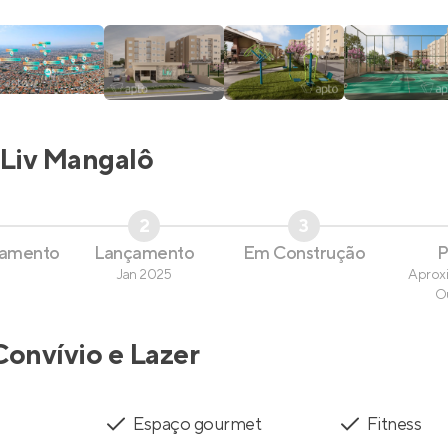
Liv Mangalô
2
3
çamento
Lançamento
Em Construção
P
Jan 2025
Aprox
O
Convívio e Lazer
Espaço gourmet
Fitness