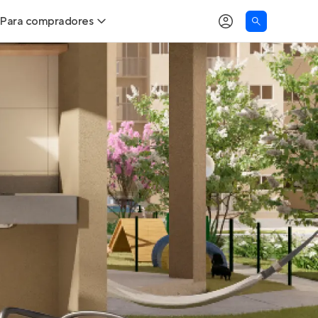
Para compradores
as
Buscar um imóvel novo
Calcule seu Poder de Compra
Comprar x Alugar
Correção do INCC
Simulador de Financiamento
Encontre um corretor