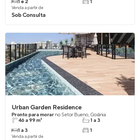
1 e 2
1
Venda a partir de
Sob Consulta
Urban Garden Residence
Pronto para morar
no
Setor Bueno
,
Goiânia
46 a 99 m²
1 a 3
1 a 3
1
Venda a partir de