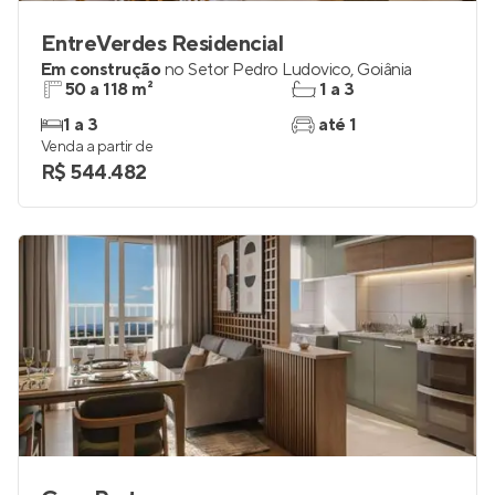
EntreVerdes Residencial
Em construção
no
Setor Pedro Ludovico
,
Goiânia
50 a 118 m²
1 a 3
1 a 3
até 1
Venda a partir de
R$ 544.482