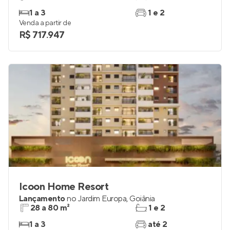
1 a 3
1 e 2
Venda a partir de
R$ 717.947
Icoon Home Resort
Lançamento
no
Jardim Europa
,
Goiânia
28 a 80 m²
1 e 2
1 a 3
até 2