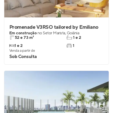
Promenade V3RSO tailored by Emiliano
Em construção
no
Setor Marista
,
Goiânia
52 e 73 m²
1 e 2
1 e 2
1
Venda a partir de
Sob Consulta