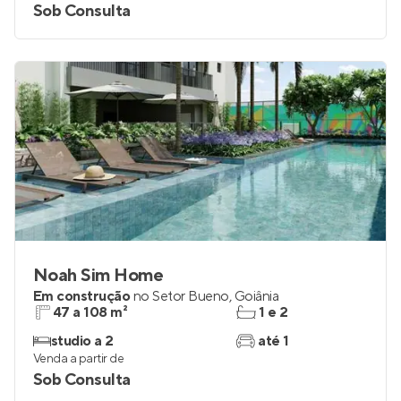
Sob Consulta
Noah Sim Home
Em construção
no
Setor Bueno
,
Goiânia
47 a 108 m²
1 e 2
studio a 2
até 1
Venda a partir de
Sob Consulta