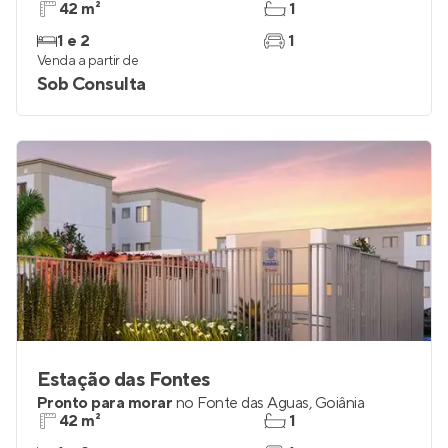
42 m²
1
1 e 2
1
Venda a partir de
Sob Consulta
Estação das Fontes
Pronto para morar
no
Fonte das Águas
,
Goiânia
42 m²
1