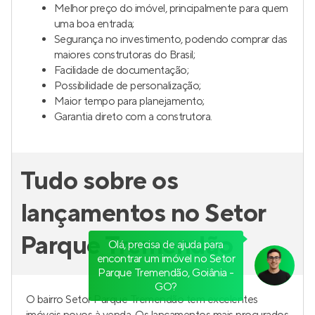
Melhor preço do imóvel, principalmente para quem
uma boa entrada;
Segurança no investimento, podendo comprar das
maiores construtoras do Brasil;
Facilidade de documentação;
Possibilidade de personalização;
Maior tempo para planejamento;
Garantia direto com a construtora.
Tudo sobre os
lançamentos no Setor
Parque Tremendão
Olá, precisa de ajuda para
encontrar um imóvel no Setor
Parque Tremendão, Goiânia -
GO?
O bairro Setor Parque Tremendão tem excelentes