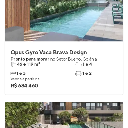
Opus Gyro Vaca Brava Design
Pronto para morar
no
Setor Bueno
,
Goiânia
46 e 119 m²
1 e 4
1 e 3
1 e 2
Venda a partir de
R$ 684.460