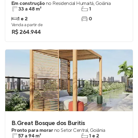
Em construção
no
Residencial Humaitá
,
Goiânia
33 a 48 m²
1
1 e 2
0
Venda a partir de
R$ 264.944
B.Great Bosque dos Buritis
Pronto para morar
no
Setor Central
,
Goiânia
57 a 94 m²
1 e 2