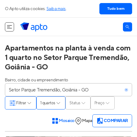
O Apto utiliza cookies.
Saiba mais
.
Tudo bem
Apartamentos na planta à venda com
1 quarto no Setor Parque Tremendão,
Goiânia - GO
Bairro, cidade ou empreendimento
Filtrar
1 quartos
Status
Preço
Mosaico
Mapa
COMPARAR