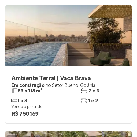
Ambiente Terral | Vaca Brava
Em construção
no
Setor Bueno
,
Goiânia
53 a 118 m²
2 e 3
1 a 3
1 e 2
Venda a partir de
R$ 750.169