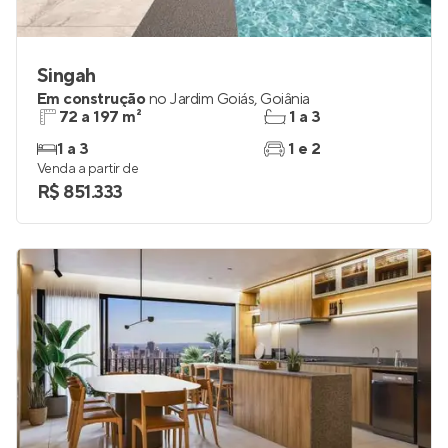
Singah
Em construção
no
Jardim Goiás
,
Goiânia
72 a 197 m²
1 a 3
1 a 3
1 e 2
Venda a partir de
R$ 851.333