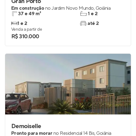
Gran Porto
Em construção
no
Jardim Novo Mundo
,
Goiânia
37 e 49 m²
1 e 2
1 e 2
até 2
Venda a partir de
R$ 310.000
Demoiselle
Pronto para morar
no
Residencial 14 Bis
,
Goiânia