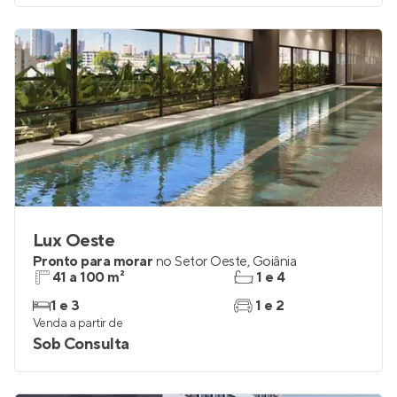
Lux Oeste
Pronto para morar
no
Setor Oeste
,
Goiânia
41 a 100 m²
1 e 4
1 e 3
1 e 2
Venda a partir de
Sob Consulta