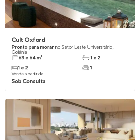
Cult Oxford
Pronto para morar
no
Setor Leste Universitário
,
Goiânia
63 e 64 m²
1 e 2
1 e 2
1
Venda a partir de
Sob Consulta