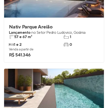
Nativ Parque Areião
Lançamento
no
Setor Pedro Ludovico
,
Goiânia
57 e 67 m²
1
1 e 2
0
Venda a partir de
R$ 541.346