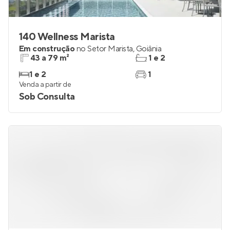
140 Wellness Marista
Em construção
no
Setor Marista
,
Goiânia
43 a 79 m²
1 e 2
1 e 2
1
Venda a partir de
Sob Consulta