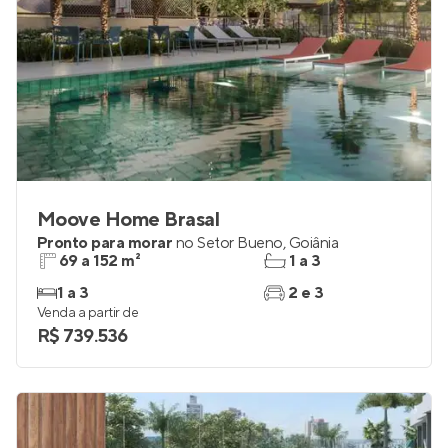
Moove Home Brasal
Pronto para morar
no
Setor Bueno
,
Goiânia
69 a 152 m²
1 a 3
1 a 3
2 e 3
Venda a partir de
R$ 739.536