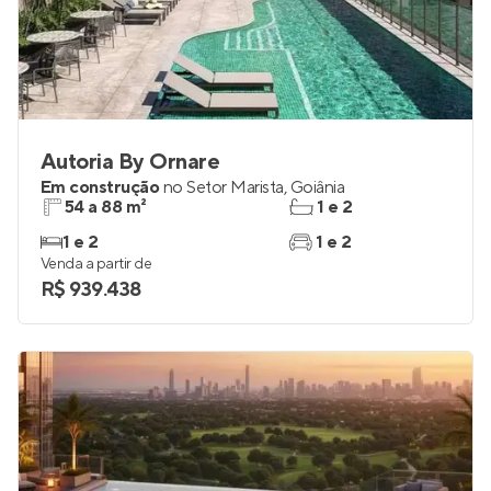
Autoria By Ornare
Em construção
no
Setor Marista
,
Goiânia
54 a 88 m²
1 e 2
1 e 2
1 e 2
Venda a partir de
R$ 939.438