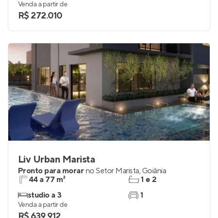
Venda a partir de
R$ 272.010
Liv Urban Marista
Pronto para morar
no
Setor Marista
,
Goiânia
44 a 77 m²
1 e 2
studio a 3
1
Venda a partir de
R$ 639.912