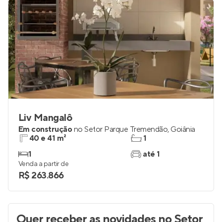
Liv Mangalô
Em construção
no
Setor Parque Tremendão
,
Goiânia
40 e 41 m²
1
1
até 1
Venda a partir de
R$ 263.866
Quer receber as novidades
no Setor