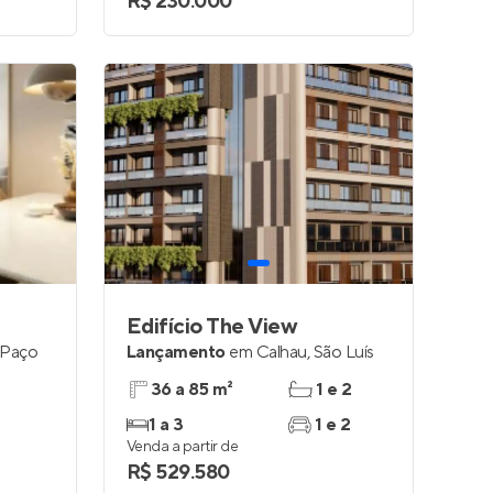
R$ 230.000
Edifício The View
Paço
Lançamento
em
Calhau
,
São Luís
36 a 85 m²
1 e 2
1 a 3
1 e 2
Venda a partir de
R$ 529.580