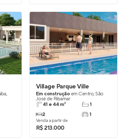
Village Parque Ville
íba
,
Em construção
em
Centro
,
São
José de Ribamar
41 e 44 m²
1
2
1
Venda a partir de
R$ 213.000