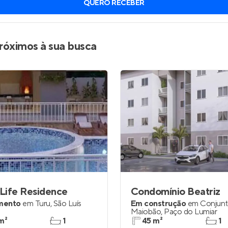
QUERO RECEBER
inel de Clientes
Entrar no Painel de Clientes
Entrar no Apto
róximos à sua busca
Life Residence
Condomínio Beatriz
mento
em
Turu
,
São Luís
Em construção
em
Conjun
Maiobão
,
Paço do Lumiar
m²
1
45 m²
1