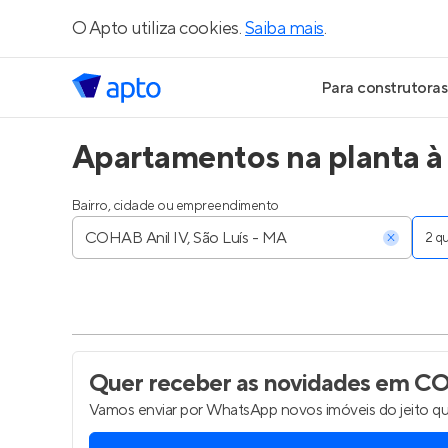
O Apto utiliza cookies.
Saiba mais
.
Para construtoras
Apartamentos na planta à
Geração de Le
Geração de Vis
Bairro, cidade ou empreendimento
2 
Geração de Ve
Maiores Const
Parcerias Imobi
Quer receber as novidades
em COH
Vamos enviar por WhatsApp novos imóveis do jeito qu
Anunciar Imóve