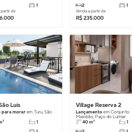
1
2
1
partir de
Venda a partir de
6.000
R$ 235.000
São Luis
Village Reserva 2
 para morar
em
Turu
,
São
Lançamento
em
Conjunto
Maiobão
,
Paço do Lumiar
m²
1
40 m²
1
1
2
1