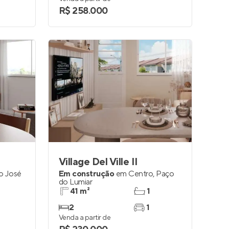
R$ 258.000
Village Del Ville II
o José
Em construção
em
Centro
,
Paço
do Lumiar
41 m²
1
2
1
Venda a partir de