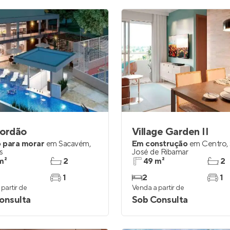
Jordão
Village Garden II
 para morar
em
Sacavém
,
Em construção
em
Centro
,
s
José de Ribamar
m²
2
49 m²
2
1
2
1
partir de
Venda a partir de
onsulta
Sob Consulta