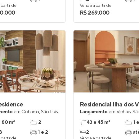
partir de
Venda a partir de
0.000
R$ 269.000
Residence
Residencial Ilha dos V
mento
em
Cohama
,
São Luís
Lançamento
em
Vinhais
,
Sã
e 80 m²
2
43 e 45 m²
1 
3
1 e 2
2
at
partir de
Venda a partir de