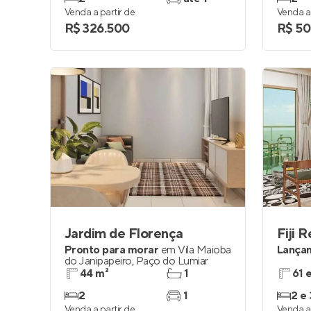
Venda a partir de
Venda a 
R$ 326.500
R$ 50
Jardim de Florença
Fiji 
Pronto para morar
em
Vila Maioba
Lança
do Janipapeiro
,
Paço do Lumiar
44 m²
1
61 
2
1
2 e 
Venda a partir de
Venda a 