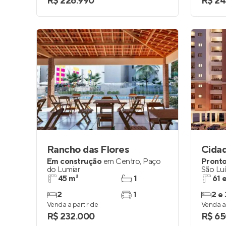
R$ 226.990
R$ 24
Rancho das Flores
Cidad
Em construção
em
Centro
,
Paço
Pronto
do Lumiar
São Luí
45 m²
1
61 
2
1
2 e 
Venda a partir de
Venda a 
R$ 232.000
R$ 65