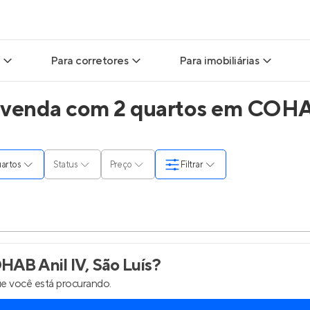
Para corretores
Para imobiliárias
 venda com 2 quartos em COHAB
ads
Leads para Corretores
Leads para Imobiliárias
itas
Corretor+
Hub de imobiliárias
quartos
Status
Preço
Filtrar
ndas
Parcerias imobiliárias
Anunciar imóveis
rutoras
Hub de Corretores
Entrar no Painel de 
liárias
Perfil Verificado
AB Anil IV, São Luís
?
e você está procurando.
is
Anunciar imóveis