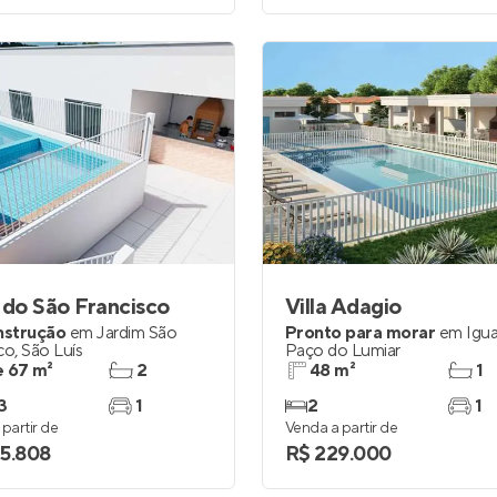
 do São Francisco
Villa Adagio
nstrução
em
Jardim São
Pronto para morar
em
Igua
co
,
São Luís
Paço do Lumiar
e 67 m²
2
48 m²
1
3
1
2
1
partir de
Venda a partir de
5.808
R$ 229.000