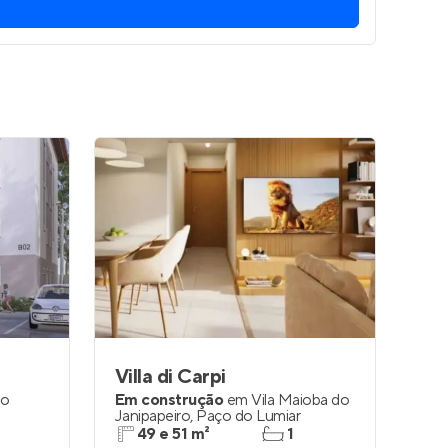
Entrar no Apto
Villa di Carpi
to
Em construção
em
Vila Maioba do
Janipapeiro
,
Paço do Lumiar
49 e 51 m²
1