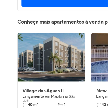
Entrar no Pa
Conheça mais apartamentos à venda p
Village das Águas II
New 
Lançamento
em
Maiobinha
,
São
Lança
Luís
40 m²
1
42 