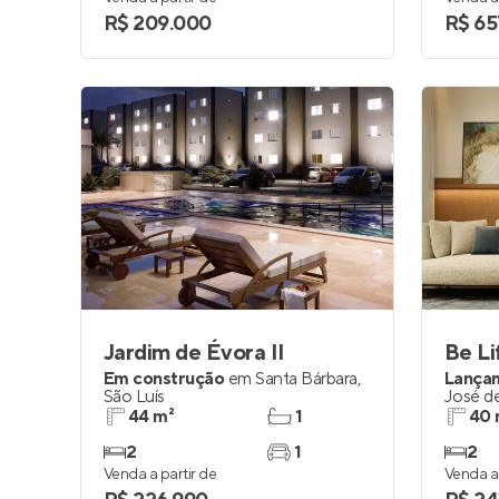
R$ 209.000
R$ 65
Jardim de Évora II
Em construção
em
Santa Bárbara
,
Lança
São Luís
José d
44 m²
1
40 
2
1
2
Venda a partir de
Venda a 