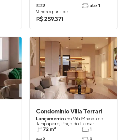
2
até 1
Venda a partir de
R$ 259.371
Condomínio Villa Terrari
Lançamento
em
Vila Maioba do
Janipapeiro
,
Paço do Lumiar
72 m²
1
2
2