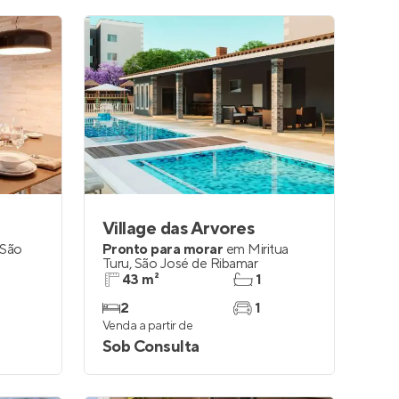
Village das Arvores
São
Pronto para morar
em
Miritua
Turu
,
São José de Ribamar
43 m²
1
2
1
Venda a partir de
Sob Consulta