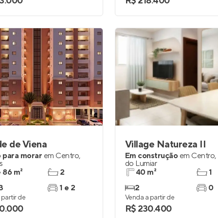
3.000
R$ 218.400
e de Viena
Village Natureza II
 para morar
em
Centro
,
Em construção
em
Centro
,
s
do Lumiar
e 86 m²
2
40 m²
1
3
1 e 2
2
0
partir de
Venda a partir de
0.000
R$ 230.400