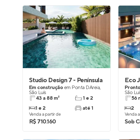
Studio Design 7 - Península
Eco 
Em construção
em
Ponta DAreia
,
Pronto
São Luís
São Luí
43 a 88 m²
1 e 2
56 
1 e 2
até 1
2
Venda a partir de
Venda a 
R$ 710.160
Sob C