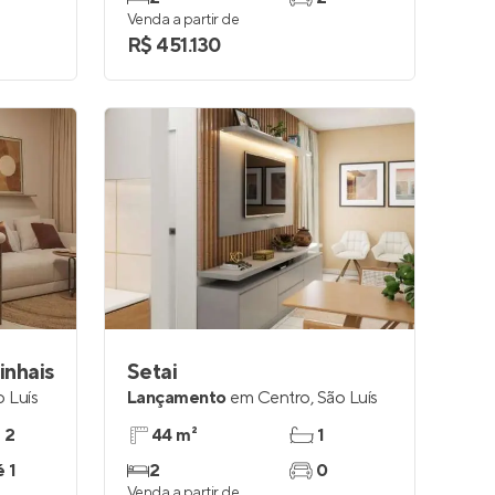
Venda a partir de
R$ 451.130
inhais
Setai
o Luís
Lançamento
em
Centro
,
São Luís
e 2
44 m²
1
é 1
2
0
Venda a partir de