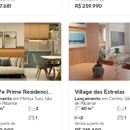
7.681
R$ 259.990
Be Life Prime Residencial Club
Village das Estrelas
mento
em
Miritua Turu
,
São
Lançamento
em
Centro
,
Sã
e Ribamar
de Ribamar
m²
2
40 m²
1
1
2
1
partir de
Venda a partir de