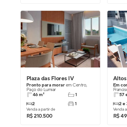
Plaza das Flores IV
Altos
Pronto para morar
em
Centro
,
Em co
Paço do Lumiar
Francis
46 m²
1
57 
2
1
2 e 
Venda a partir de
Venda a 
R$ 210.500
R$ 49