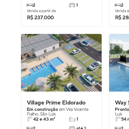
2
1
2
Venda a partir de
Venda a 
R$ 237.000
R$ 28
Village Prime Eldorado
Way 
Em construção
em
Vila Vicente
Pronto
Fialho
,
São Luís
Luís
42 e 43 m²
1
54 
2
até 1
2