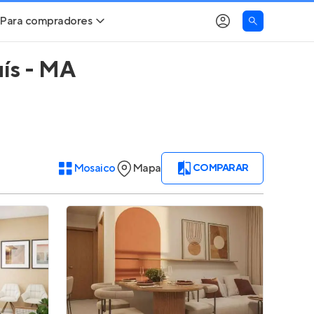
Para compradores
uís - MA
Buscar um imóvel novo
Meu perfil
Calcule seu Poder de Compra
Imóveis Visualizados
Comprar x Alugar
Imóveis Contatados
Mosaico
Mapa
COMPARAR
Correção do INCC
Clientes
Entrar no Apto
Simulador de Financiamento
Encontre um corretor
Entrar no Apto