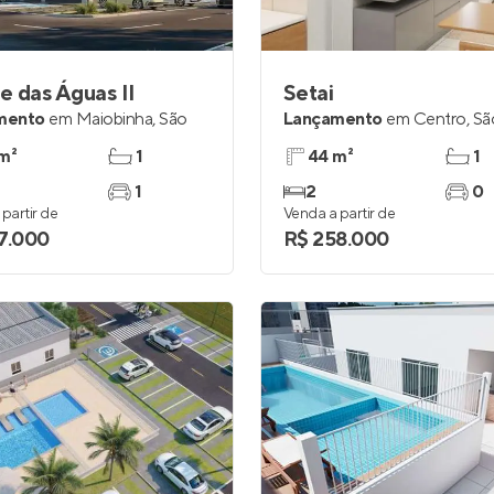
Entrar no Apto
ge das Águas II
Setai
mento
em
Maiobinha
,
São
Lançamento
em
Centro
,
Sã
m²
1
44 m²
1
1
2
0
partir de
Venda a partir de
7.000
R$ 258.000