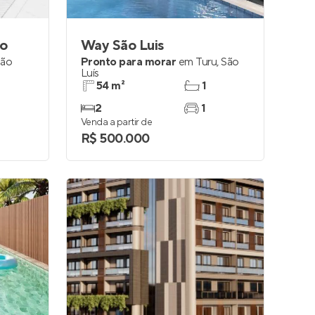
co
Way São Luis
São
Pronto para morar
em
Turu
,
São
Luís
54 m²
1
2
1
Venda a partir de
R$ 500.000