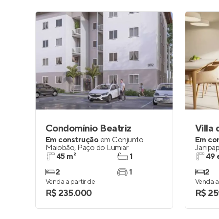
Condomínio Beatriz
Villa 
Em construção
em
Conjunto
Em co
Maiobão
,
Paço do Lumiar
Janipap
45 m²
1
49 
2
1
2
Venda a partir de
Venda a 
R$ 235.000
R$ 25