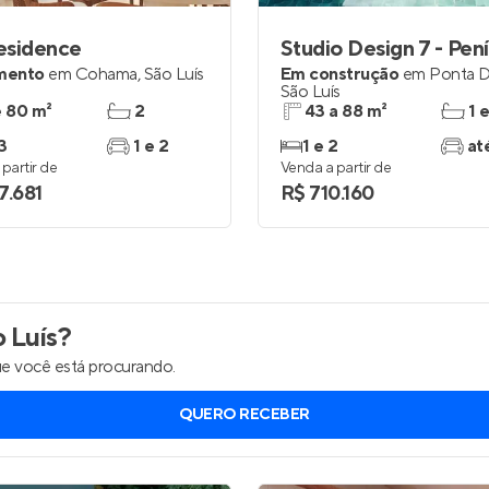
Residence
Studio Design 7 - Pen
mento
em
Cohama
,
São Luís
Em construção
em
Ponta D
São Luís
e 80 m²
2
43 a 88 m²
1 
3
1 e 2
1 e 2
at
partir de
Venda a partir de
7.681
R$ 710.160
 Luís
?
e você está procurando.
QUERO RECEBER