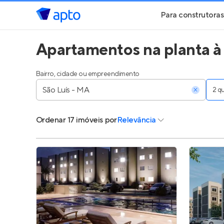
Para construtoras
Apartamentos na planta à
Geração de Le
Geração de Vis
Bairro, cidade ou empreendimento
2 
Geração de Ve
Ordenar
17 imóveis
por
Relevância
Maiores Const
Parcerias Imobi
Anunciar Imóve
Entrar no Pa