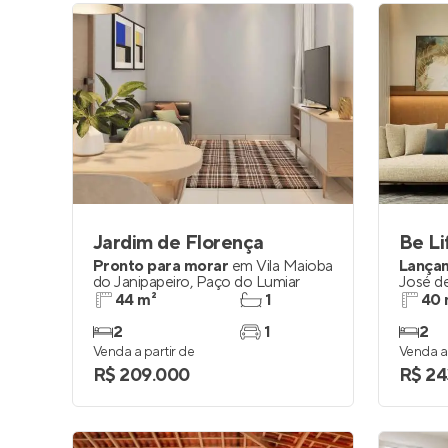
Jardim de Florença
Pronto para morar
em
Vila Maioba
Lança
do Janipapeiro
,
Paço do Lumiar
José d
44 m²
1
40 
2
1
2
Venda a partir de
Venda a 
R$ 209.000
R$ 24