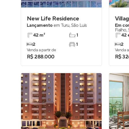
New Life Residence
Villa
Lançamento
em
Turu
,
São Luís
Em co
Fialho
,
42 m²
1
42 
2
1
2
Venda a partir de
Venda a 
R$ 288.000
R$ 32