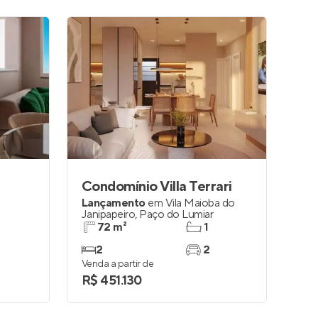
Condomínio Villa Terrari
Lançamento
em
Vila Maioba do
Janipapeiro
,
Paço do Lumiar
72 m²
1
2
2
Venda a partir de
R$ 451.130