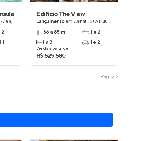
ínsula
Edifício The View
Areia
,
Lançamento
em
Calhau
,
São Luís
e 2
36 a 85 m²
1 e 2
é 1
1 a 3
1 e 2
Venda a partir de
R$ 529.580
Página
2