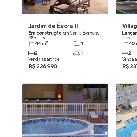
Jardim de Évora II
Villa
Em construção
em
Santa Bárbara
,
Lança
São Luís
Luís
44 m²
1
40 
2
1
2
Venda a partir de
Venda a 
R$ 226.990
R$ 23