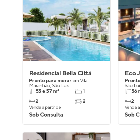
Residencial Bella Cittá
Eco 
Pronto para morar
em
Vila
Pronto
Maranhão
,
São Luís
São Luí
55 e 57 m²
1
56 
2
2
2
Venda a partir de
Venda a 
Sob Consulta
Sob C