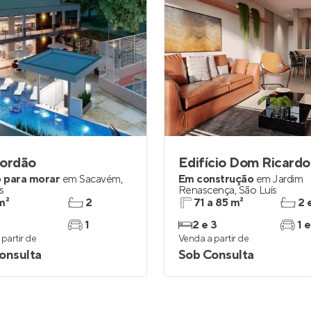
Jordão
Edifício Dom Ricardo
 para morar
em
Sacavém
,
Em construção
em
Jardim
s
Renascença
,
São Luís
m²
2
71 a 85 m²
2 
1
2 e 3
1 e
partir de
Venda a partir de
onsulta
Sob Consulta