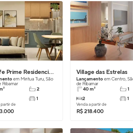
Be Life Prime Residencial Club
Village das Estrelas
mento
em
Miritua Turu
,
São
Lançamento
em
Centro
,
Sã
e Ribamar
de Ribamar
m²
2
40 m²
1
1
2
1
partir de
Venda a partir de
3.000
R$ 218.400