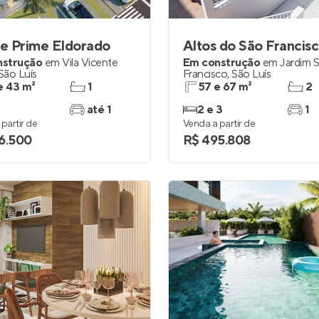
ge Prime Eldorado
Altos do São Francis
nstrução
em
Vila Vicente
Em construção
em
Jardim 
São Luís
Francisco
,
São Luís
e 43 m²
1
57 e 67 m²
2
até 1
2 e 3
1
partir de
Venda a partir de
6.500
R$ 495.808