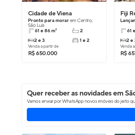
Cidade de Viena
Fiji 
Pronto para morar
em
Centro
,
Lança
São Luís
61 e 86 m²
2
61 
2 e 3
1 e 2
2 e 
Venda a partir de
Venda a 
R$ 650.000
R$ 65
Quer receber as novidades
em São
Vamos enviar por WhatsApp novos imóveis do jeito qu