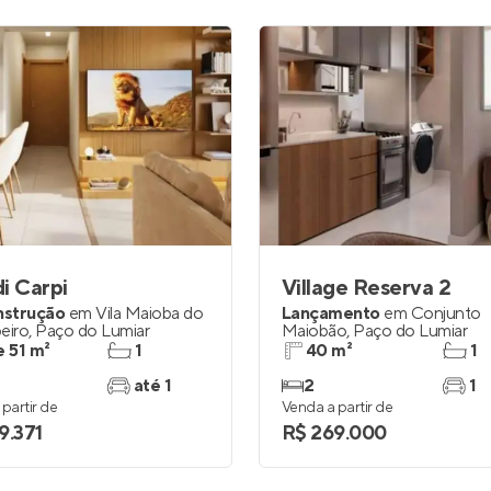
di Carpi
Village Reserva 2
nstrução
em
Vila Maioba do
Lançamento
em
Conjunto
eiro
,
Paço do Lumiar
Maiobão
,
Paço do Lumiar
e 51 m²
1
40 m²
1
até 1
2
1
partir de
Venda a partir de
9.371
R$ 269.000