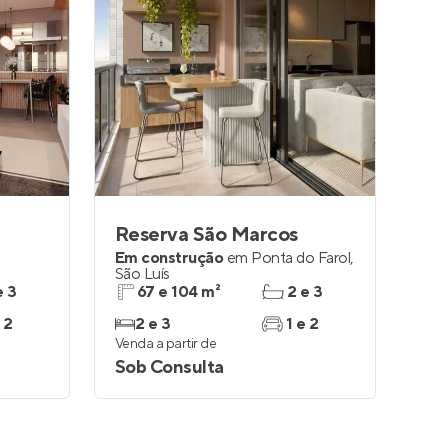
Reserva São Marcos
Em construção
em
Ponta do Farol
,
São Luís
e 3
67 e 104 m²
2 e 3
 2
2 e 3
1 e 2
Venda a partir de
Sob Consulta