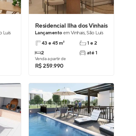
Residencial Ilha dos Vinhais
o Luís
Lançamento
em
Vinhais
,
São Luís
43 e 45 m²
1 e 2
2
até 1
Venda a partir de
R$ 259.990