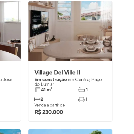
Village Del Ville II
o José
Em construção
em
Centro
,
Paço
do Lumiar
41 m²
1
2
1
Venda a partir de
R$ 230.000