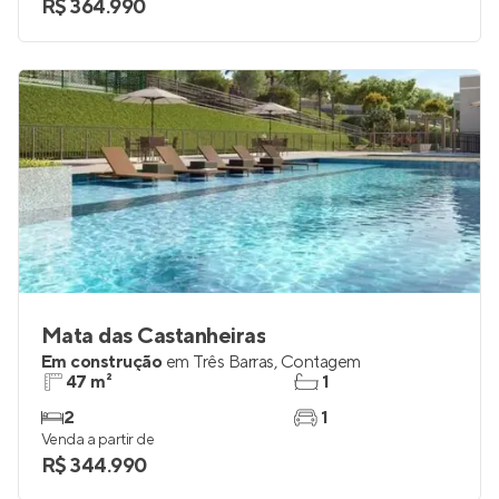
2
2
Venda a partir de
R$ 364.990
Mata das Castanheiras
Em construção
em
Três Barras
,
Contagem
47 m²
1
2
1