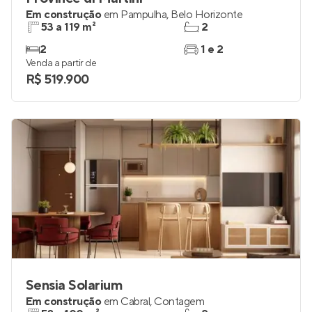
Province di Martini
Em construção
em
Pampulha
,
Belo Horizonte
53 a 119 m²
2
2
1 e 2
Venda a partir de
R$ 519.900