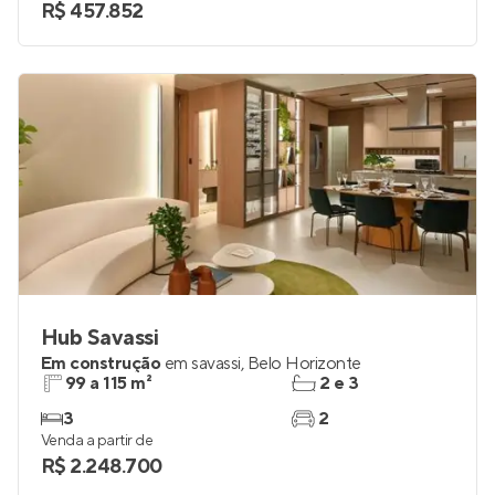
2
1
Venda a partir de
R$ 457.852
Hub Savassi
Em construção
em
savassi
,
Belo Horizonte
99 a 115 m²
2 e 3
3
2