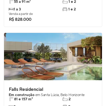
Sensia Paris
Em construção
em
Vila Paris
,
Belo Horizonte
55 a 91 m²
1 e 2
1 a 3
1 e 2
Venda a partir de
R$ 828.000
Falls Residencial