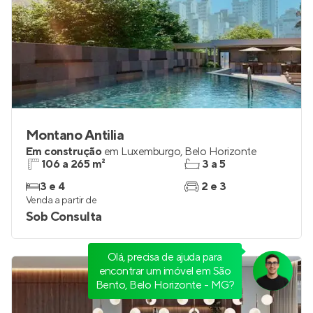
Montano Antilia
Em construção
em
Luxemburgo
,
Belo Horizonte
106 a 265 m²
3 a 5
3 e 4
2 e 3
Venda a partir de
Sob Consulta
Olá, precisa de ajuda para
encontrar um imóvel em São
Bento, Belo Horizonte - MG?