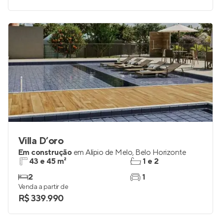
2
até 1
Venda a partir de
R$ 438.903
Villa D’oro
Em construção
em
Alípio de Melo
,
Belo Horizonte
43 e 45 m²
1 e 2
2
1
Venda a partir de