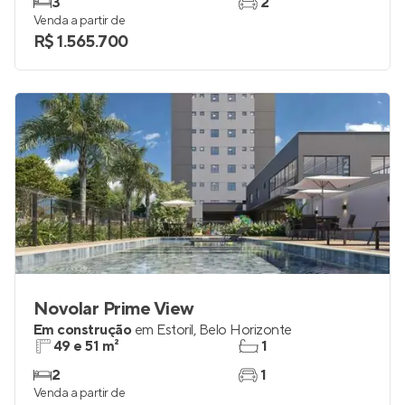
Em construção
em
Santa Lúcia
,
Belo Horizonte
81 e 157 m²
2
3
2
Venda a partir de
R$ 1.565.700
Novolar Prime View
Em construção
em
Estoril
,
Belo Horizonte
49 e 51 m²
1