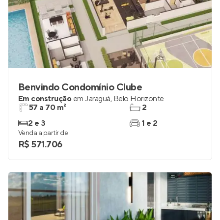
Benvindo Condomínio Clube
Em construção
em
Jaraguá
,
Belo Horizonte
57 a 70 m²
2
2 e 3
1 e 2
Venda a partir de
R$ 571.706