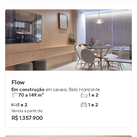
Venda a partir de
R$ 2.248.700
Flow
Em construção
em
savassi
,
Belo Horizonte
70 a 149 m²
1 e 2
1 e 2
1 e 2
Venda a partir de
R$ 1.357.900