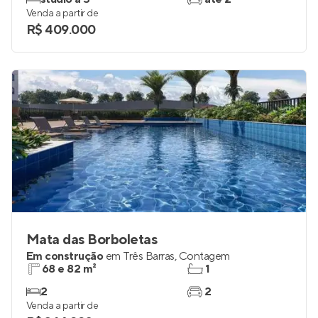
Em construção
no
Inova Parque
,
Contagem
24 a 67 m²
1 e 2
studio a 3
até 2
Venda a partir de
R$ 409.000
Mata das Borboletas
Em construção
em
Três Barras
,
Contagem
68 e 82 m²
1