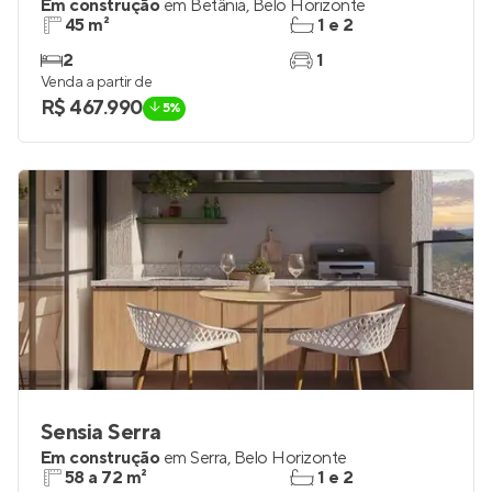
Parque Canoas
Em construção
em
Betânia
,
Belo Horizonte
45 m²
1 e 2
2
1
Venda a partir de
R$ 467.990
5%