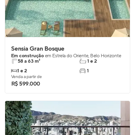
Sensia Gran Bosque
Em construção
em
Estrela do Oriente
,
Belo Horizonte
58 a 63 m²
1 e 2
1 e 2
1
Venda a partir de
R$ 599.000