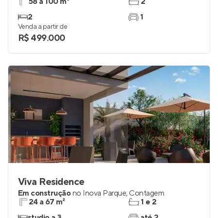
Sensia Solarium
Em construção
em
Cabral
,
Contagem
58 a 100 m²
2
2
1
Venda a partir de
R$ 499.000
Viva Residence