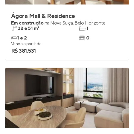
Ágora Mall & Residence
Em construção
na
Nova Suiça
,
Belo Horizonte
32 e 51 m²
1
1 e 2
0
Venda a partir de
R$ 381.531