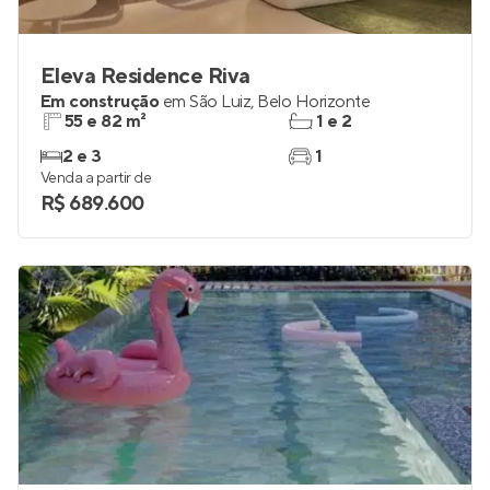
Eleva Residence Riva
Em construção
em
São Luiz
,
Belo Horizonte
55 e 82 m²
1 e 2
2 e 3
1
Venda a partir de
R$ 689.600