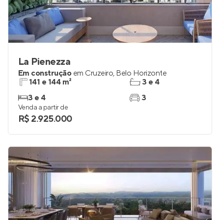
La Pienezza
Em construção
em
Cruzeiro
,
Belo Horizonte
141 e 144 m²
3 e 4
3 e 4
3
Venda a partir de
R$ 2.925.000