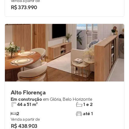
43 e 45 m²
1 e 2
2
1
Venda a partir de
R$ 373.990
Alto Florença
Em construção
em
Glória
,
Belo Horizonte
44 a 51 m²
1 e 2