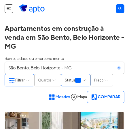
O Apto utiliza cookies.
Saiba mais
.
Tudo bem
Apartamentos em construção à
venda em São Bento, Belo Horizonte -
MG
Bairro, cidade ou empreendimento
Filtrar
Quartos
Status
1
Preço
Mosaico
Mapa
COMPARAR