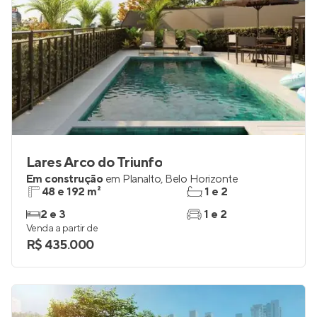
Lares Arco do Triunfo
Em construção
em
Planalto
,
Belo Horizonte
48 e 192 m²
1 e 2
2 e 3
1 e 2
Venda a partir de
R$ 435.000