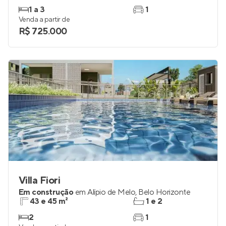
Sensia Serra
Em construção
em
Serra
,
Belo Horizonte
58 a 72 m²
1 e 2
1 a 3
1
Venda a partir de
R$ 725.000
Villa Fiori
Em construção
em
Alípio de Melo
,
Belo Horizonte