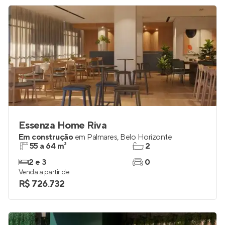
R$ 339.990
Essenza Home Riva
Em construção
em
Palmares
,
Belo Horizonte
55 a 64 m²
2
2 e 3
0
Venda a partir de
R$ 726.732