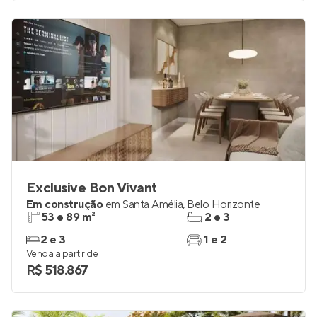
Venda a partir de
R$ 344.990
Exclusive Bon Vivant
Em construção
em
Santa Amélia
,
Belo Horizonte
53 e 89 m²
2 e 3
2 e 3
1 e 2
Venda a partir de
R$ 518.867