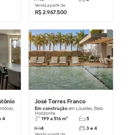
Venda a partir de
R$ 2.967.500
ntônio
José Torres Franco
ntônio
,
Em construção
em
Lourdes
,
Belo
Horizonte
e 4
199 a 516 m²
5
4
3 e 4
Venda a partir de