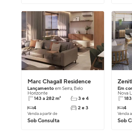
Marc Chagall Residence
Zenit
Lançamento
em
Serra
,
Belo
Em co
Horizonte
Nova L
143 a 282 m²
3 e 4
183
4
2 e 3
4
Venda a partir de
Venda a 
Sob Consulta
Sob C