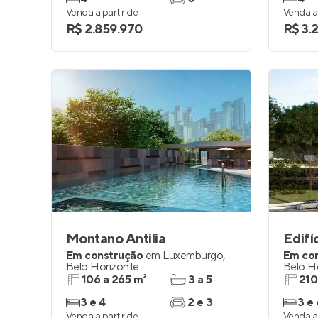
Venda a partir de
Venda a 
R$ 2.859.970
R$ 3.
Montano Antilia
Edifí
Em construção
em
Luxemburgo
,
Em co
Belo Horizonte
Belo H
106 a 265 m²
3 a 5
210
3 e 4
2 e 3
3 e 
Venda a partir de
Venda a 