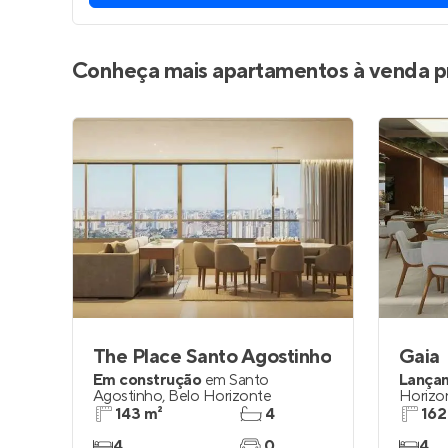
Conheça mais apartamentos à venda p
The Place Santo Agostinho
Gaia
Em construção
em
Santo
Lança
Agostinho
,
Belo Horizonte
Horizo
143 m²
4
162
4
0
4