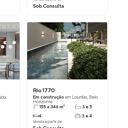
Sob Consulta
Rio 1770
úcia
,
Em construção
em
Lourdes
,
Belo
Horizonte
155 a 346 m²
3 e 5
4
3 e 4
Venda a partir de