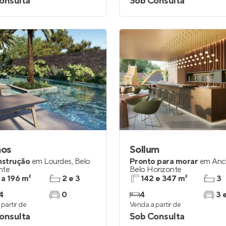
onsulta
Sob Consulta
os
Sollum
nstrução
em
Lourdes
,
Belo
Pronto para morar
em
Anc
nte
Belo Horizonte
 a 196 m²
2 e 3
142 e 347 m²
3
4
0
4
3 
partir de
Venda a partir de
onsulta
Sob Consulta