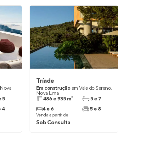
Tríade
Nova
Em construção
em
Vale do Sereno
,
Nova Lima
e 5
486 e 935 m²
5 e 7
e 4
4 e 6
5 e 8
Venda a partir de
Sob Consulta