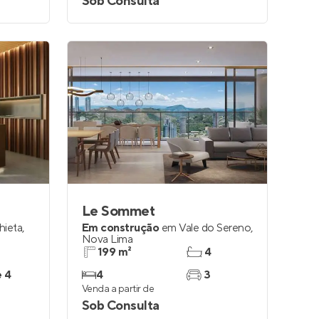
Sob Consulta
Le Sommet
hieta
,
Em construção
em
Vale do Sereno
,
Nova Lima
199 m²
4
e 4
4
3
Venda a partir de
Sob Consulta