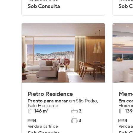
Sob Consulta
Sob C
Pietro Residence
Pronto para morar
em
São Pedro
,
Em co
Belo Horizonte
Horizo
146 m²
3
139
4
3
4
Venda a partir de
Venda a 