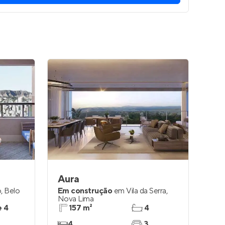
Aura
o
,
Belo
Em construção
em
Vila da Serra
,
Nova Lima
e 4
157 m²
4
4
3