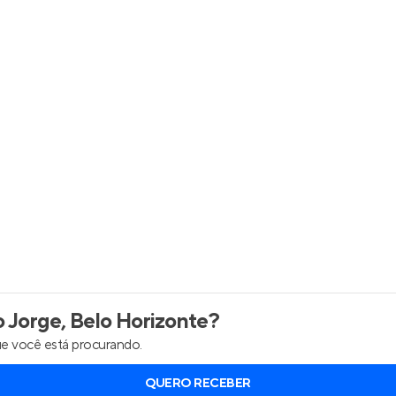
inel de Clientes
Entrar no Painel de Clientes
Entrar no Apto
 Jorge, Belo Horizonte
?
e você está procurando.
QUERO RECEBER