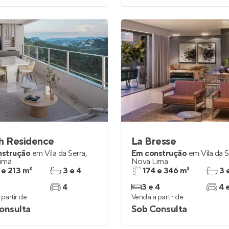
h Residence
La Bresse
nstrução
em
Vila da Serra
,
Em construção
em
Vila da 
ima
Nova Lima
 e 213 m²
3 e 4
174 e 346 m²
3 
4
3 e 4
4 
partir de
Venda a partir de
onsulta
Sob Consulta