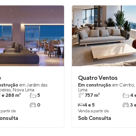
e
Quatro Ventos
nstrução
em
Jardim das
Em construção
em
Centro
,
eiras
,
Nova Lima
Lima
 e 288 m²
5
757 m²
4 
0
4 e 5
3 
partir de
Venda a partir de
onsulta
Sob Consulta