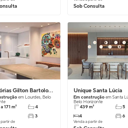
onsulta
Sob Consulta
Memórias Gilton Bartolomeu
Unique Santa Lúcia
nstrução
em
Lourdes
,
Belo
Em construção
em
Santa L
nte
Belo Horizonte
 a 171 m²
4
439 m²
5
3
4
6
partir de
Venda a partir de