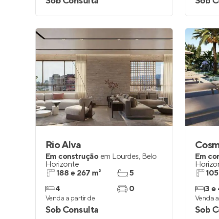
Sob Consulta
Sob C
Rio Alva
Cosm
Em construção
em
Lourdes
,
Belo
Em co
Horizonte
Horizo
188 e 267 m²
5
105
4
0
3 e 
Venda a partir de
Venda a 
Sob Consulta
Sob C