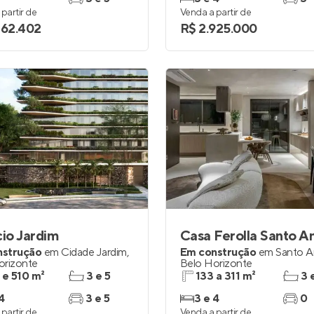
partir de
Venda a partir de
262.402
R$ 2.925.000
cio Jardim
Casa Ferolla Santo A
nstrução
em
Cidade Jardim
,
Em construção
em
Santo A
orizonte
Belo Horizonte
 e 510 m²
3 e 5
133 a 311 m²
3 
4
3 e 5
3 e 4
0
partir de
Venda a partir de