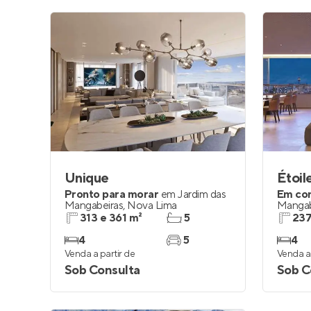
Unique
Étoil
Pronto para morar
em
Jardim das
Em co
Mangabeiras
,
Nova Lima
Mangab
313 e 361 m²
5
237
4
5
4
Venda a partir de
Venda a 
Sob Consulta
Sob C