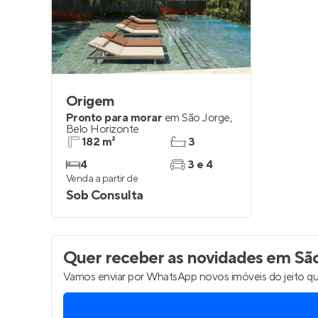
Entrar no Pa
Origem
Pronto para morar
em
São Jorge
,
Belo Horizonte
182 m²
3
4
3 e 4
Venda a partir de
Sob Consulta
Quer receber as novidades
em São
Vamos enviar por WhatsApp novos imóveis do jeito qu