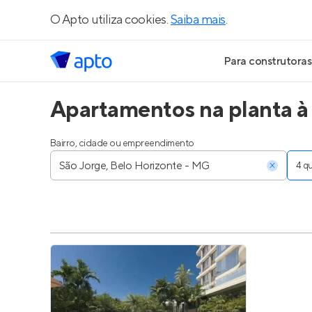
O Apto utiliza cookies.
Saiba mais
.
Para construtoras
Apartamentos na planta à
Geração de Le
Geração de Vis
Bairro, cidade ou empreendimento
4 
Geração de Ve
Maiores Const
Parcerias Imobi
Anunciar Imóve