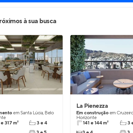
róximos à sua busca
La Pienezza
mento
em
Santa Lúcia
,
Belo
Em construção
em
Cruzeir
nte
Horizonte
 e 317 m²
3 e 4
141 e 144 m²
3 
3 e 5
3 e 4
3