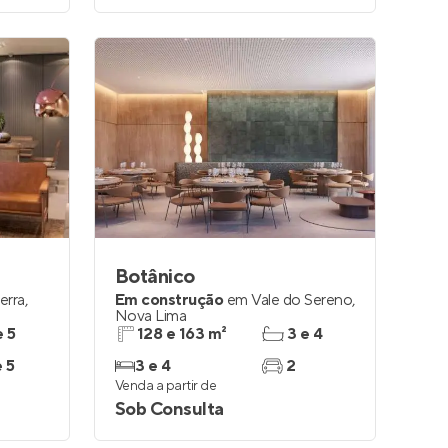
Botânico
Serra
,
Em construção
em
Vale do Sereno
,
Nova Lima
e 5
128 e 163 m²
3 e 4
e 5
3 e 4
2
Venda a partir de
Sob Consulta