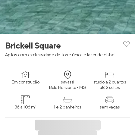
Brickell Square
Aptos com exclusividade de torre única e lazer de clube!
Em construção
savassi
studio a 2 quartos
Belo Horizonte - MG
até 2 suítes
36 a 106 m²
1 e 2 banheiros
sem vagas