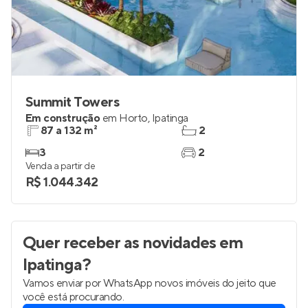
Summit Towers
Em construção
em
Horto
,
Ipatinga
87 a 132 m²
2
3
2
Venda a partir de
R$ 1.044.342
Quer receber as novidades
em
Ipatinga
?
Vamos enviar por WhatsApp novos imóveis do jeito que
você está procurando.