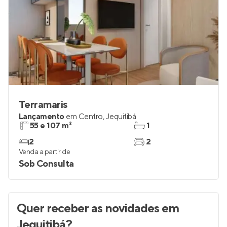
Terramaris
Lançamento
em
Centro
,
Jequitibá
55 e 107 m²
1
2
2
Venda a partir de
Sob Consulta
Quer receber as novidades
em
Jequitibá
?