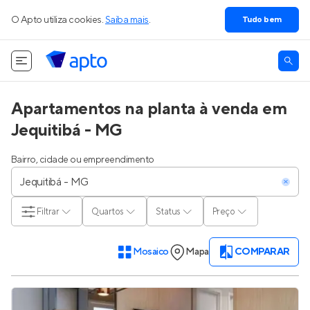
O Apto utiliza cookies.
Saiba mais
.
Tudo bem
Apartamentos na planta à venda em
Jequitibá - MG
Bairro, cidade ou empreendimento
Filtrar
Quartos
Status
Preço
Mosaico
Mapa
COMPARAR