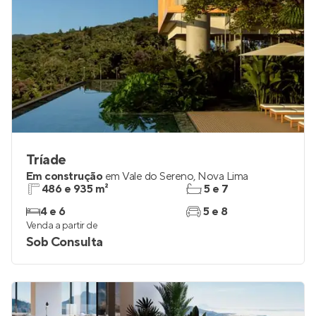
Tríade
Em construção
em
Vale do Sereno
,
Nova Lima
486 e 935 m²
5 e 7
4 e 6
5 e 8
Venda a partir de
Sob Consulta