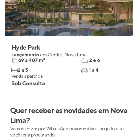
Hyde Park
Lançamento
em
Centro
,
Nova Lima
69 a 407 m²
2 e 6
2 a 5
1 a 4
Venda a partir de
Sob Consulta
Quer receber as novidades
em Nova
Lima
?
Vamos enviar por WhatsApp novos imóveis do jeito que
você está procurando.