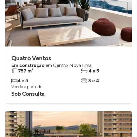
Quatro Ventos
Em construção
em
Centro
,
Nova Lima
757 m²
4 e 5
4 e 5
3 e 4
Venda a partir de
Sob Consulta