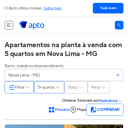
O Apto utiliza cookies.
Saiba mais
.
Tudo bem
Apartamentos na planta à venda com
5 quartos em Nova Lima - MG
Bairro, cidade ou empreendimento
Filtrar
5+ quartos
Status
Preço
Ordenar
3 imóveis
por
Relevância
Mosaico
Mapa
COMPARAR