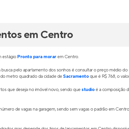
entos em Centro
m estágio
Pronto para morar
em Centro.
ua busca pelo apartamento dos sonhos é consultar o preço médio d
do metro quadrado da cidade de
Sacramento
que é R$ 768, o valo
tos que deseja no imóvel novo, sendo que
studio
é a composição de
 o número de vagas na garagem, sendo sem vagas o padrão em Centr
uadrados mas depende dos tipos de lançamentos em Centro disponí