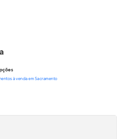
a
opções
mentos à venda
em
Sacramento