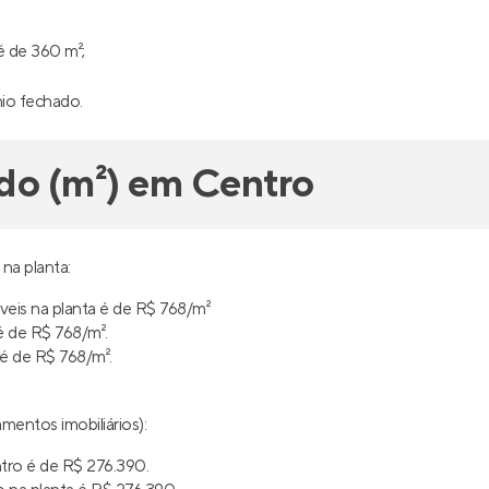
é de 360 m²;
nio fechado.
do (m²) em Centro
na planta:
eis na planta é de R$ 768/m²
 de R$ 768/m².
é de R$ 768/m².
mentos imobiliários):
tro é de R$ 276.390.