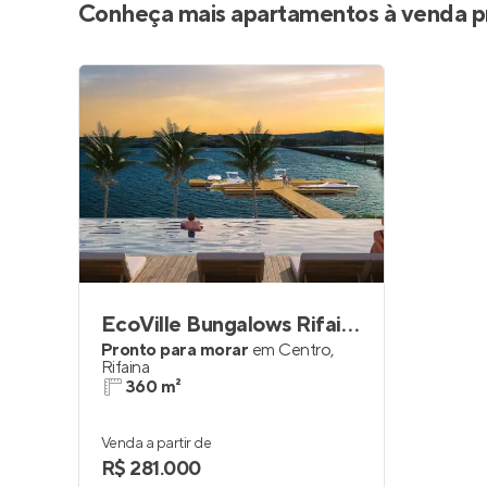
Conheça mais apartamentos à venda p
EcoVille Bungalows Rifaina
Pronto para morar
em
Centro
,
Rifaina
360 m²
Venda a partir de
R$ 281.000