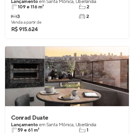
Vivaz Finotti
Lançamento
em
Santa Mônica
,
Uberlândia
109 e 116 m²
2
3
2
Venda a partir de
R$ 915.624