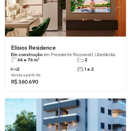
Elisios Residence
Em construção
em
Presidente Roosevelt
,
Uberlândia
64 e 76 m²
2
2
1 e 2
Venda a partir de
R$ 360.690