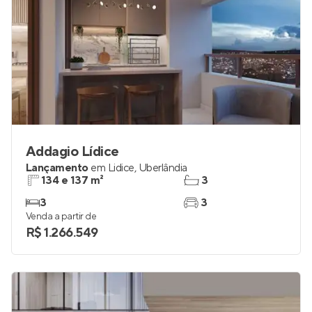
Addagio Lídice
Lançamento
em
Lidice
,
Uberlândia
134 e 137 m²
3
3
3
Venda a partir de
R$ 1.266.549