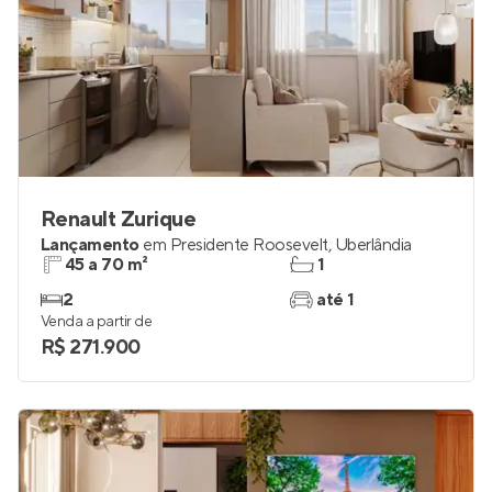
Renault Zurique
Lançamento
em
Presidente Roosevelt
,
Uberlândia
45 a 70 m²
1
2
até 1
Venda a partir de
R$ 271.900