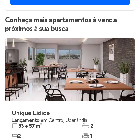
Vamos enviar por WhatsApp novos imóveis do jeito que
você está procurando.
QUERO RECEBER
Conheça mais apartamentos à venda
próximos à sua busca
Unique Lídice
Lançamento
em
Centro
,
Uberlândia