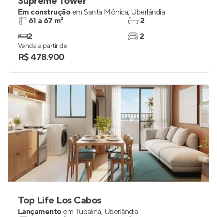
Supreme Tower
Em construção
em
Santa Mônica
,
Uberlândia
61 a 67 m²
2
2
2
Venda a partir de
R$ 478.900