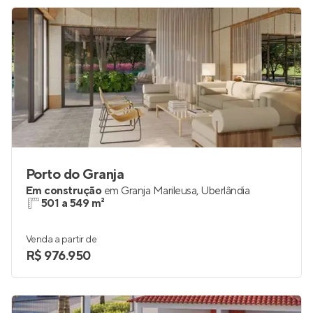
R$ 445.445
Porto do Granja
Em construção
em
Granja Marileusa
,
Uberlândia
501 a 549 m²
Venda a partir de
R$ 976.950