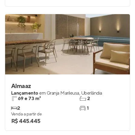
2 e 3
1 e 2
Venda a partir de
R$ 520.000
Almaaz
Lançamento
em
Granja Marileusa
,
Uberlândia
69 e 73 m²
2
2
1
Venda a partir de