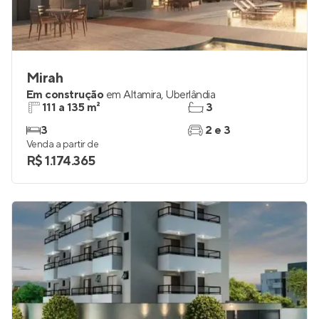
Mirah
Em construção
em
Altamira
,
Uberlândia
111 a 135 m²
3
3
2 e 3
Venda a partir de
R$ 1.174.365