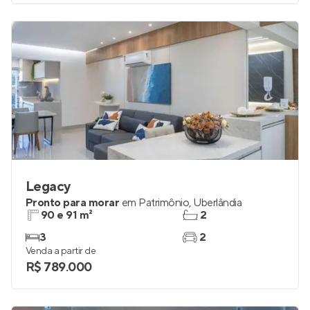
Venda a partir de
R$ 332.000
Legacy
Pronto para morar
em
Patrimônio
,
Uberlândia
90 e 91 m²
2
3
2
Venda a partir de
R$ 789.000