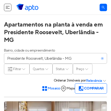
O Apto utiliza cookies.
Saiba mais
.
Tudo bem
Apartamentos na planta à venda em
Presidente Roosevelt, Uberlândia -
MG
Bairro, cidade ou empreendimento
Filtrar
Quartos
Status
Preço
Ordenar
3 imóveis
por
Relevância
Mosaico
Mapa
COMPARAR