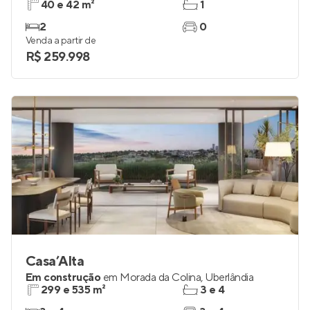
Top Life Los Cabos
Lançamento
em
Tubalina
,
Uberlândia
40 e 42 m²
1
2
0
Venda a partir de
R$ 259.998
Casa’Alta