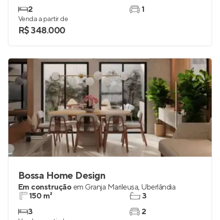
Conrad Duate
Lançamento
em
Santa Mônica
,
Uberlândia
59 e 61 m²
1
2
1
Venda a partir de
R$ 348.000
Bossa Home Design
Em construção
em
Granja Marileusa
,
Uberlândia