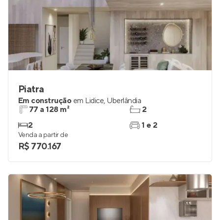
Piatra
Em construção
em
Lidice
,
Uberlândia
77 a 128 m²
2
2
1 e 2
Venda a partir de
R$ 770.167