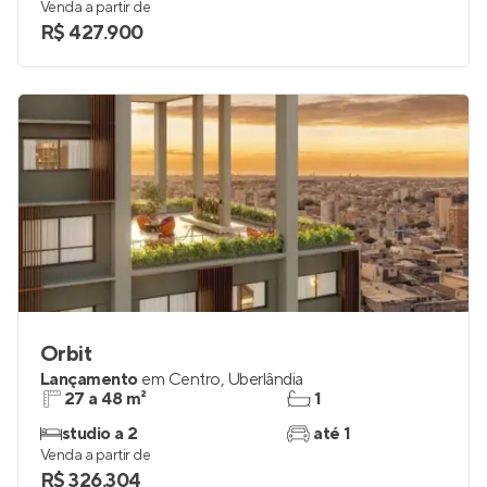
53 e 57 m²
2
2
1
Venda a partir de
R$ 427.900
Orbit
Lançamento
em
Centro
,
Uberlândia
27 a 48 m²
1