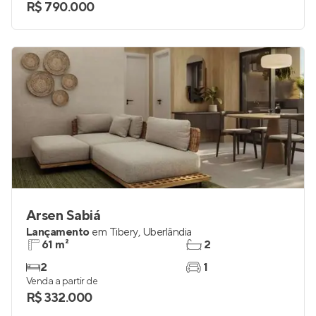
2 e 3
1 a 3
Venda a partir de
R$ 790.000
Arsen Sabiá
Lançamento
em
Tibery
,
Uberlândia
61 m²
2
2
1