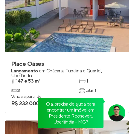
Place Oáses
Lançamento
em
Chácaras Tubalina e Quartel
,
Uberlândia
47 e 53 m²
1
Olá, precisa de ajuda para
2
até 1
encontrar um imóvel em
Venda a partir de
Presidente Roosevelt,
R$ 232.000
Uberlândia - MG?