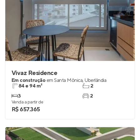
Vivaz Residence
Em construção
em
Santa Mônica
,
Uberlândia
84 e 94 m²
2
3
2
Venda a partir de
R$ 657.365