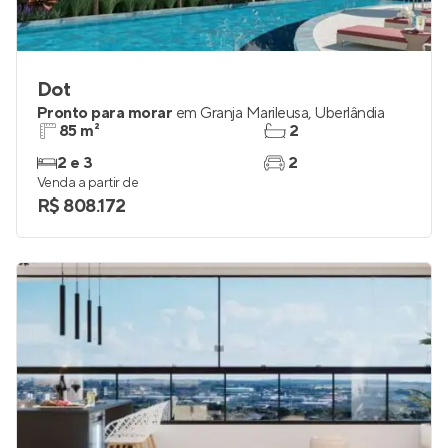
Dot
Pronto para morar
em
Granja Marileusa
,
Uberlândia
85 m²
2
2 e 3
2
Venda a partir de
R$ 808.172