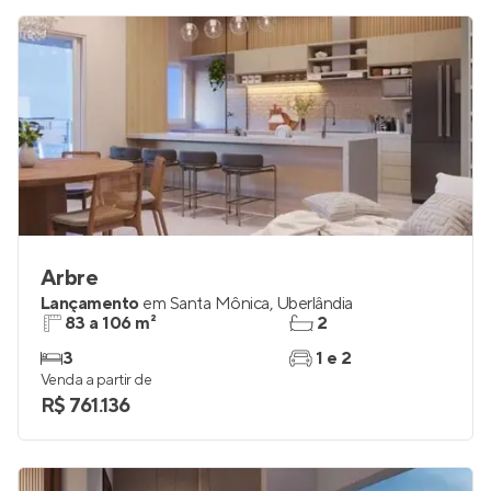
R$ 464.052
Arbre
Lançamento
em
Santa Mônica
,
Uberlândia
83 a 106 m²
2
3
1 e 2
Venda a partir de
R$ 761.136