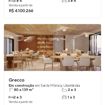
Em construção
em
Morada da Colina
,
Uberlândia
299 e 535 m²
3 e 4
3 e 4
3 e 4
Venda a partir de
R$ 4.100.266
Grecco
Em construção
em
Santa Mônica
,
Uberlândia
80 a 139 m²
2 e 3