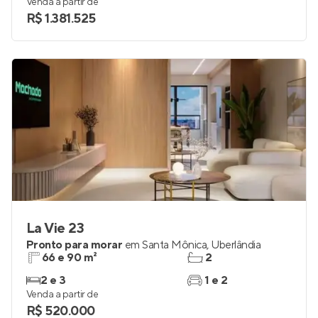
150 m²
3
3
2
Venda a partir de
R$ 1.381.525
La Vie 23
Pronto para morar
em
Santa Mônica
,
Uberlândia
66 e 90 m²
2