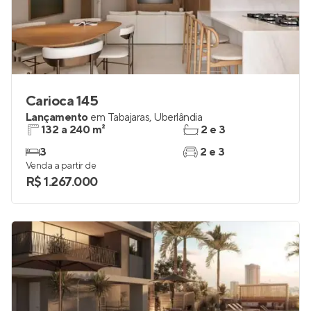
Carioca 145
Lançamento
em
Tabajaras
,
Uberlândia
132 a 240 m²
2 e 3
3
2 e 3
Venda a partir de
R$ 1.267.000