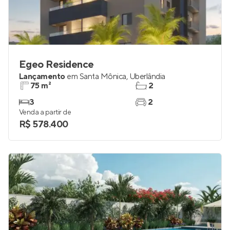
Egeo Residence
Lançamento
em
Santa Mônica
,
Uberlândia
75 m²
2
3
2
Venda a partir de
R$ 578.400