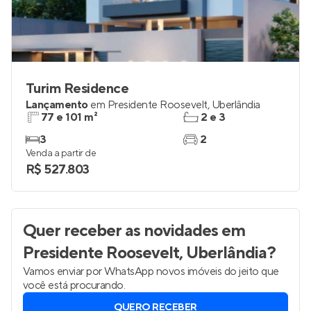
Turim Residence
Lançamento
em
Presidente Roosevelt
,
Uberlândia
77 e 101 m²
2 e 3
3
2
Venda a partir de
R$ 527.803
Quer receber as novidades
em
Presidente Roosevelt, Uberlândia
?