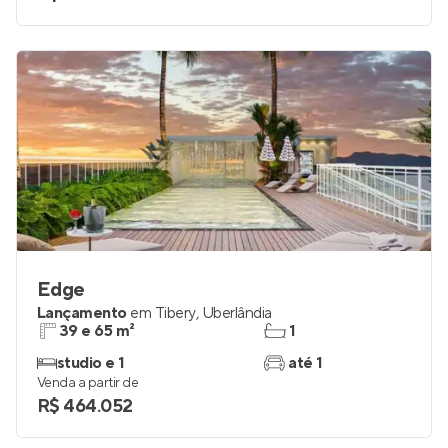
studio a 2
até 1
Venda a partir de
R$ 326.304
Edge
Lançamento
em
Tibery
,
Uberlândia
39 e 65 m²
1
studio e 1
até 1
Venda a partir de