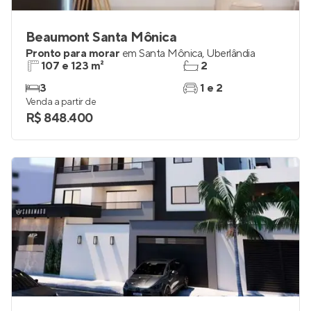
Beaumont Santa Mônica
Pronto para morar
em
Santa Mônica
,
Uberlândia
107 e 123 m²
2
3
1 e 2
Venda a partir de
R$ 848.400