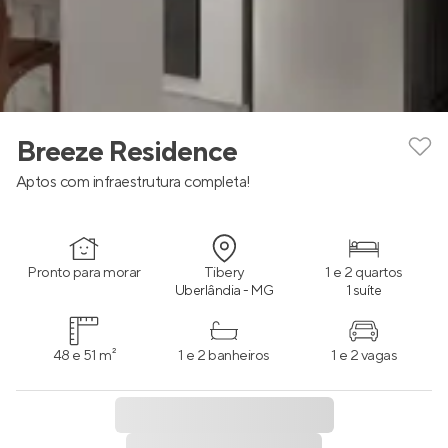
Breeze Residence
Aptos com infraestrutura completa!
Pronto para morar
Tibery
1 e 2 quartos
Uberlândia - MG
1 suíte
48 e 51 m²
1 e 2 banheiros
1 e 2 vagas