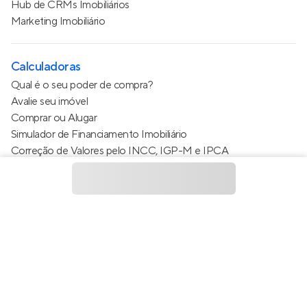
Hub de CRMs Imobiliários
Marketing Imobiliário
Calculadoras
Qual é o seu poder de compra?
Avalie seu imóvel
Comprar ou Alugar
Simulador de Financiamento Imobiliário
Correção de Valores pelo INCC, IGP-M e IPCA
Estimativa de valor do condomínio
Calculo do metro quadrado (m²)
Política de Privacidade
Termos de Serviço
Termos de Uso
© 2015 - 2026
Apto Tecnologia Ltda.
Todos os direitos
reservados